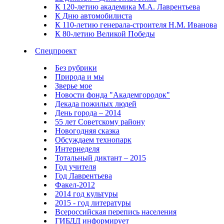
К 120-летию академика М.А. Лаврентьева
К Дню автомобилиста
К 110-летию генерала-строителя Н.М. Иванова
К 80-летию Великой Победы
Спецпроект
Без рубрики
Природа и мы
Зверье мое
Новости фонда "Академгородок"
Декада пожилых людей
День города – 2014
55 лет Советскому району
Новогодняя сказка
Обсуждаем технопарк
Интернеделя
Тотальный диктант – 2015
Год учителя
Год Лаврентьева
Факел-2012
2014 год культуры
2015 - год литературы
Всероссийская перепись населения
ГИБДД информирует