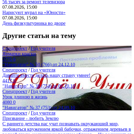
56 тысяч за ремонт телевизора
07.08.2026, 15:00
Нарисуют мурал на «Юности»
07.08.2026, 15:00
День физкультурника во дворе
Другие статьи на тему
Спецпроект
/
Год учителя
Ярмарки краски
3775
6
"Навигатор" № 50 (766) от 24.12.10
Спецпроект
/
Год учителя
Давайте вместе делать нашу страну умнее!
4417
0
"Навигатор" № 38 (754) от 01.10.10
Спецпроект
/
Год учителя
Урок длиною в жизнь
4080
0
"Навигатор" № 37 (753) от 24.09.10
Спецпроект
/
Год учителя
Призвание - любить Землю
С раннего детства нас учат познавать окружающий мир,
любоваться кружением яркой бабочки, отражением деревьев в