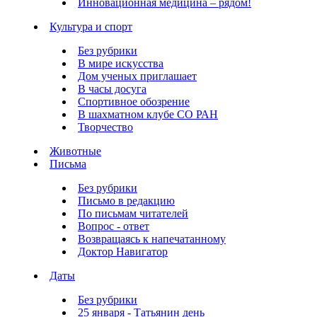
Инновационная медицина – рядом!
Культура и спорт
Без рубрики
В мире искусства
Дом ученых приглашает
В часы досуга
Спортивное обозрение
В шахматном клубе СО РАН
Творчество
Животные
Письма
Без рубрики
Письмо в редакцию
По письмам читателей
Вопрос - ответ
Возвращаясь к напечатанному
Доктор Навигатор
Даты
Без рубрики
25 января - Татьянин день