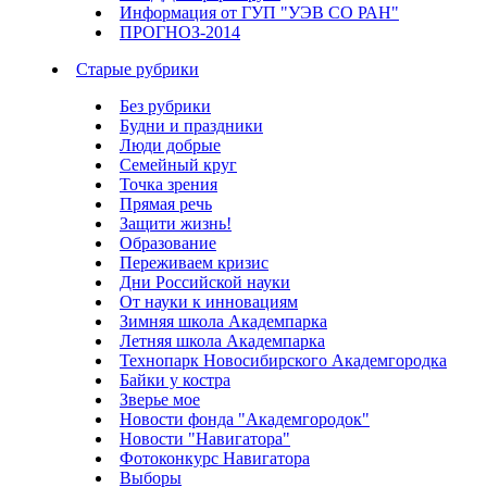
Информация от ГУП "УЭВ СО РАН"
ПРОГНОЗ-2014
Старые рубрики
Без рубрики
Будни и праздники
Люди добрые
Семейный круг
Точка зрения
Прямая речь
Защити жизнь!
Образование
Переживаем кризис
Дни Российской науки
От науки к инновациям
Зимняя школа Академпарка
Летняя школа Академпарка
Технопарк Новосибирского Академгородка
Байки у костра
Зверье мое
Новости фонда "Академгородок"
Новости "Навигатора"
Фотоконкурс Навигатора
Выборы