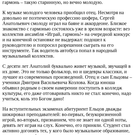
гармонь – такую старинную, но вечно молодую.
К музыке молодого человека приобщил отец. Несмотря на
довольно не поэтическую профессию шофера, Сергей
Анатольевич смолоду играл на баяне и аккордеоне. Близкое
знакомство с гармонью состоялось уже в зрелом возрасте: вез
коллектив ансамбля «Играй, гармонь!» на очередной конкурс
и на конечной остановке не выдержал: подошел к
руководителю и попросил разрешения сыграть на его
инструменте. Так водитель автобуса попал в народный
музыкальный коллектив.
С десяти лет Анатолий буквально живет музыкой, звучащей в
их доме. Это не только фольклор, но и шедевры классики, и
лучшее из современных произведений. Отец и сын Ельцовы –
ученики Дмитрия Васильевича Козлова. Когда юноша
объявил родным о своем намерении поступить в колледж
культуры, его даже отговаривать никто не стал: конечно, надо
учиться, коль это Богом дано!
На вступительных экзаменах абитуриент Ельцов дважды
шокировал преподавателей: во-первых, безукоризненной
игрой, во-вторых, признанием, что не знает ни одной ноты,
девять лет играя на слух. Конечно, его приняли. Студент стал
активно догонять тех, у кого было музыкальное образование,