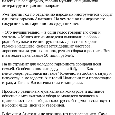
налегая на сольфеджио, теорию музыки, специальную
литературу и играя дни напролет.
Уже третий год по отделению народных инструментов бродит
одинокая гармонь Анатолия. На чем только ни играют его
сокурсники, но гармонистов среди них нет.
– Это неудивительно, – в один голос говорят его отец и
учитель. – Много лет из молодежи выживали любовь к
родной музыке и ее инструментам. Да и стоит хорошая
гармонь недешево: сказывается дефицит мастеров,
дороговизна латунных планок, ручная сборка и роспись. Вот
и вытекает цена свыше 50 тысяч рублей.
На инструмент для молодого гармониста собирали всей
семьей. Особенно помогли дедушка и бабушка. Как
пенсионеры решились на такое? Конечно, из любви к внуку и
искусству: в молодости Анатолий Иванович сам превосходно
играл, а Таисия Васильевна пела и танцевала.
Просмотр различных музыкальных конкурсов и активное
общение с музыкантами убедило молодого человека в
правильности его выбора: голос русской гармони стал звучать
в России чаще, звонче и уверенней.
В будущем Анатолий не ограничится преподаванием. Сама