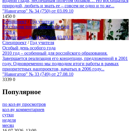
водной глади, неспешным полетом облаков… Но восхищаться
природой, любить и знать ее – совсем не одно и то же...
"Навигатор" № 34 (750) от 03.09.10
1450
0
Спецпроект
/
Год учителя
Расставляя точки красной пастой
3528
0
"Навигатор" № 34 (750) от 03.09.10
Спецпроект
/
Год учителя
Особый день особого года
2010 год – особенный для российского образования.
Завершается реализация его концепции, предложенной в 2001
году. Одновременно мы подводим итоги работы в рамках
приоритетных нацпроектов, начатых в 2006 году...
"Навигатор" № 33 (749) от 27.08.10
3339
0
Популярное
по кол-ву просмотров
кол-ву комментариев
сутки
неделя
месяц
16.07.2026, 13:00