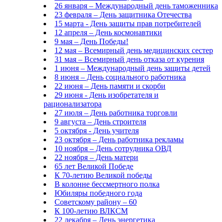
26 января – Международный день таможенника
23 февраля – День защитника Отечества
15 марта - День защиты прав потребителей
12 апреля – День космонавтики
9 мая – День Победы!
12 мая – Всемирный день медицинских сестер
31 мая – Всемирный день отказа от курения
1 июня – Международный день защиты детей
8 июня – День социального работника
22 июня – День памяти и скорби
29 июня - День изобретателя и
рационализатора
27 июля – День работника торговли
9 августа – День строителя
5 октября - День учителя
23 октября – День работника рекламы
10 ноября – День сотрудника ОВД
22 ноября – День матери
65 лет Великой Победе
К 70-летию Великой победы
В колонне бессмертного полка
Юбиляры победного года
Советскому району – 60
К 100-летию ВЛКСМ
22 декабря – День энергетика