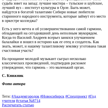
судьба зовет на запад: лучшие мастера – тульские и шуйские,
лучший вуз – институт культуры в Орле. Быть может,
найдутся в богатой талантами Сибири новые любители
старинного народного инструмента, которые займут его место
в оркестре колледжа?
Есть у него мечта и об усовершенствовании самой гармони,
обладающей на сегодняшний день неполным звукорядом.
Когда-то Василий Андреев всерьез занялся улучшением
балалайки и вошел в историю как ее отец и создатель. Как
знать, может, и нашему талантливому земляку уготована такая
счастливая участь?
На прощание молодой музыкант сыграл несколько
классических произведений, подтвердив расхожее
утверждение, что гармонь – это маленький орган.
С. Книжник
Фото автора
Теги:
#Академгородок
#Новосибирск
#Спецпроект
#Год
учителя
#статья №8714
Распечатать статью