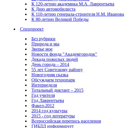
К 120-летию академика М.А. Лаврентьева
К Дню автомобилиста
К 110-летию генерала-строителя Н.М. Иванова
К 80-летию Великой Победы
Спецпроект
Без рубрики
Природа и мы
Зверье мое
Новости фонда "Академгородок"
Декада пожилых людей
День города – 2014
55 лет Советскому району
Новогодняя сказка
Обсуждаем технопарк
Интернеделя
Тотальный диктант – 2015
Год учителя
Год Лаврентьева
Факел-2012
2014 год культуры
2015 - год литературы
Всероссийская перепись населения
ГИБДД информирует