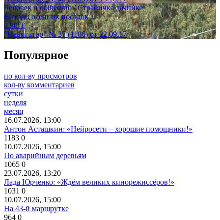
Человек и общество
/
Страничка дачника
В сезон осенних посадок
2343
0
"Навигатор" № 37 (1106) от 22.09.17
Популярное
по кол-ву просмотров
кол-ву комментариев
сутки
неделя
месяц
16.07.2026, 13:00
Антон Асташкин: «Нейросети – хорошие помощники!»
1183
0
10.07.2026, 15:00
По аварийным деревьям
1065
0
23.07.2026, 13:20
Лада Юрченко: «Ждём великих кинорежиссёров!»
1031
0
10.07.2026, 15:00
На 43-й маршрутке
964
0