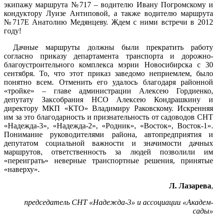
экипажу маршрута №717 – водителю Ивану Погромскому и
кондуктору Луизе Антиповой, а также водителю маршрута
№717Е Анатолию Медянцеву. Ждем с ними встречи в 2012
году!
Дачные маршруты должны были прекратить работу
согласно приказу департамента транспорта и дорожно-
благоустроительного комплекса мэрии Новосибирска с 30
сентября. То, что этот приказ заведомо неприемлем, было
понятно всем. Отменить его удалось благодаря районной
«тройке» – главе администрации Алексею Гордиенко,
депутату Заксобрания НСО Алексею Кондрашкину и
директору МКП «КТО» Владимиру Раковскому. Искренняя
им за это благодарность и признательность от садоводов СНТ
«Надежда-3», «Надежда-2», «Родник», «Восток», Восток-1».
Понимание руководителями района, автопредприятия и
депутатом социальной важности и значимости дачных
маршрутов, ответственность за людей позволили им
«переиграть» неверные транспортные решения, принятые
«наверху».
Л. Лазарева
,
председатель СНТ «Надежда-3» и ассоциации «Академ-
сады»