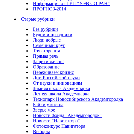
Информация от ГУП "УЭВ СО РАН"
ПРОГНОЗ-2014
Старые рубрики
Без рубрики
Будни и праздники
Люди добрые
Семейный круг
Точка зрения
Прямая речь
Защити жизнь!
Образование
Переживаем кризис
Дни Российской науки
От науки к инновациям
Зимняя школа Академпарка
Летняя школа Академпарка
Технопарк Новосибирского Академгородка
Байки у костра
Зверье мое
Новости фонда "Академгородок"
Новости "Навигатора"
Фотоконкурс Навигатора
Выборы