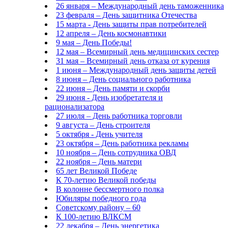
26 января – Международный день таможенника
23 февраля – День защитника Отечества
15 марта - День защиты прав потребителей
12 апреля – День космонавтики
9 мая – День Победы!
12 мая – Всемирный день медицинских сестер
31 мая – Всемирный день отказа от курения
1 июня – Международный день защиты детей
8 июня – День социального работника
22 июня – День памяти и скорби
29 июня - День изобретателя и
рационализатора
27 июля – День работника торговли
9 августа – День строителя
5 октября - День учителя
23 октября – День работника рекламы
10 ноября – День сотрудника ОВД
22 ноября – День матери
65 лет Великой Победе
К 70-летию Великой победы
В колонне бессмертного полка
Юбиляры победного года
Советскому району – 60
К 100-летию ВЛКСМ
22 декабря – День энергетика