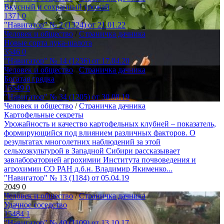
Вкусный и сохранный урожай
1371
0
"Навигатор" № 2 (1324) от 21.01.22
Человек и общество
/
Страничка дачника
Новые сорта лука-шалота
3546
0
"Навигатор" № 14 (1236) от 17.04.20
Человек и общество
/
Страничка дачника
Богатая грядка
15549
0
"Навигатор" № 34 (1205) от 30.08.19
Человек и общество
/
Страничка дачника
Картофельные секреты
Урожайность и качество картофельных клубней – показатель,
формирующийся под влиянием различных факторов. О
результатах многолетних наблюдений за этой
сельхозкультурой в Западной Сибири рассказывает
завлабораторией агрохимии Института почвоведения и
агрохимии СО РАН д.б.н. Владимир Якименко...
"Навигатор" № 13 (1184) от 05.04.19
2049
0
Человек и общество
/
Страничка дачника
Удачное соседство
15484
1
"Навигатор" № 40 (1109) от 13.10.17