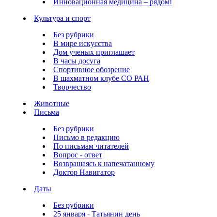
Инновационная медицина – рядом!
Культура и спорт
Без рубрики
В мире искусства
Дом ученых приглашает
В часы досуга
Спортивное обозрение
В шахматном клубе СО РАН
Творчество
Животные
Письма
Без рубрики
Письмо в редакцию
По письмам читателей
Вопрос - ответ
Возвращаясь к напечатанному
Доктор Навигатор
Даты
Без рубрики
25 января - Татьянин день