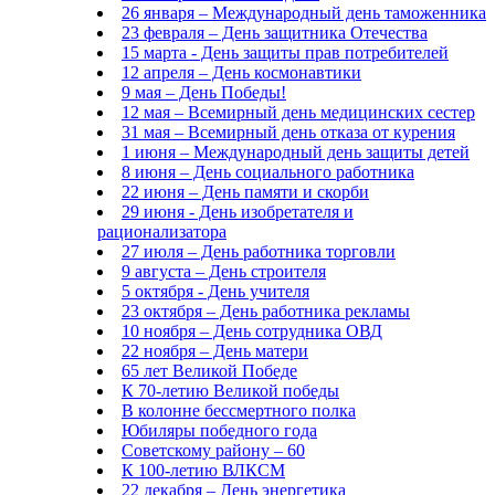
26 января – Международный день таможенника
23 февраля – День защитника Отечества
15 марта - День защиты прав потребителей
12 апреля – День космонавтики
9 мая – День Победы!
12 мая – Всемирный день медицинских сестер
31 мая – Всемирный день отказа от курения
1 июня – Международный день защиты детей
8 июня – День социального работника
22 июня – День памяти и скорби
29 июня - День изобретателя и
рационализатора
27 июля – День работника торговли
9 августа – День строителя
5 октября - День учителя
23 октября – День работника рекламы
10 ноября – День сотрудника ОВД
22 ноября – День матери
65 лет Великой Победе
К 70-летию Великой победы
В колонне бессмертного полка
Юбиляры победного года
Советскому району – 60
К 100-летию ВЛКСМ
22 декабря – День энергетика