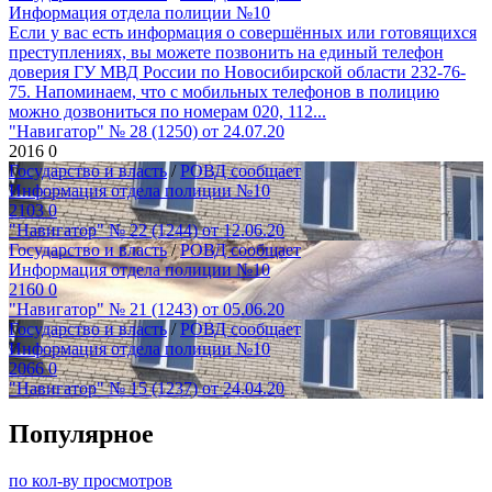
Информация отдела полиции №10
Если у вас есть информация о совершённых или готовящихся
преступлениях, вы можете позвонить на единый телефон
доверия ГУ МВД России по Новосибирской области 232-76-
75. Напоминаем, что с мобильных телефонов в полицию
можно дозвониться по номерам 020, 112...
"Навигатор" № 28 (1250) от 24.07.20
2016
0
Государство и власть
/
РОВД сообщает
Информация отдела полиции №10
2103
0
"Навигатор" № 22 (1244) от 12.06.20
Государство и власть
/
РОВД сообщает
Информация отдела полиции №10
2160
0
"Навигатор" № 21 (1243) от 05.06.20
Государство и власть
/
РОВД сообщает
Информация отдела полиции №10
2066
0
"Навигатор" № 15 (1237) от 24.04.20
Популярное
по кол-ву просмотров