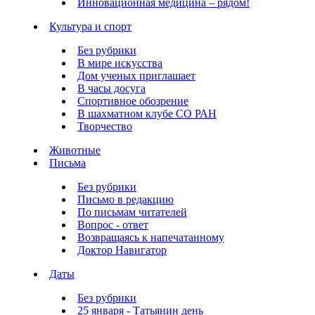
Инновационная медицина – рядом!
Культура и спорт
Без рубрики
В мире искусства
Дом ученых приглашает
В часы досуга
Спортивное обозрение
В шахматном клубе СО РАН
Творчество
Животные
Письма
Без рубрики
Письмо в редакцию
По письмам читателей
Вопрос - ответ
Возвращаясь к напечатанному
Доктор Навигатор
Даты
Без рубрики
25 января - Татьянин день