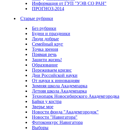
Информация от ГУП "УЭВ СО РАН"
ПРОГНОЗ-2014
Старые рубрики
Без рубрики
Будни и праздники
Люди добрые
Семейный круг
Точка зрения
Прямая речь
Защити жизнь!
Образование
Переживаем кризис
Дни Российской науки
От науки к инновациям
Зимняя школа Академпарка
Летняя школа Академпарка
Технопарк Новосибирского Академгородка
Байки у костра
Зверье мое
Новости фонда "Академгородок"
Новости "Навигатора"
Фотоконкурс Навигатора
Выборы