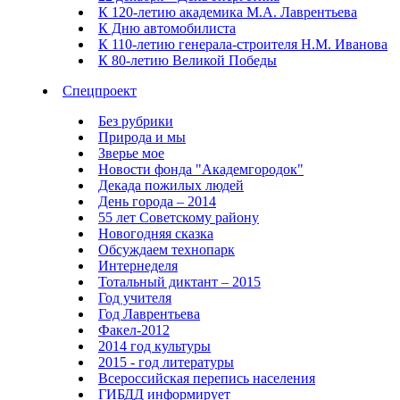
К 120-летию академика М.А. Лаврентьева
К Дню автомобилиста
К 110-летию генерала-строителя Н.М. Иванова
К 80-летию Великой Победы
Спецпроект
Без рубрики
Природа и мы
Зверье мое
Новости фонда "Академгородок"
Декада пожилых людей
День города – 2014
55 лет Советскому району
Новогодняя сказка
Обсуждаем технопарк
Интернеделя
Тотальный диктант – 2015
Год учителя
Год Лаврентьева
Факел-2012
2014 год культуры
2015 - год литературы
Всероссийская перепись населения
ГИБДД информирует