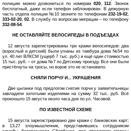
полицию можно дозвониться по номерам
020
,
112
. Звонок
бесплатный, даже если телефон заблокирован. В дежурную
часть отдела полиции №10 звоните по телефонам
232-19-02
,
333-02-20
,
02
. В службу по вопросам миграции – по телефону
332-08-54
.
НЕ ОСТАВЛЯЙТЕ ВЕЛОСИПЕДЫ В ПОДЪЕЗДАХ
12 августа зарегистрированы три кражи велосипедов: два
(взрослый и детский) были угнаны из тамбура дома №54 по
ул. 40 лет ВЛКСМ (ущерб 7 тыс. руб.) и ещё один стоимостью
15 тыс. руб. – от дома №7 по Детскому проезду. Все они были
пристёгнуты на тросы, но воров это не остановило.
СНЯЛИ ПОРЧУ И... УКРАШЕНИЯ
Две цыганки под предлогом снятия порчи у заявительницы
завладели золотыми изделиями на сумму 32 тыс. руб. Всё
произошло 15 августа около часа дня по ул. Часовой.
ПО ИЗВЕСТНОЙ СХЕМЕ
15 августа зарегистрировано две кражи с банковских карт:
в 13.27 злоумышленник, представившись сотрудником
службы безопасности Сбербанка, под предлогом отмены