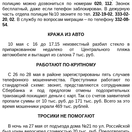
полицию можно дозвониться по номерам
020
,
112
. Звонок
бесплатный, даже если телефон заблокирован. В дежурную
часть отдела полиции №10 звоните по тел.
232-19-02
,
333-02-
20
,
02
. В службу по вопросам миграции – по телефону
332-08-
54
.
КРАЖА ИЗ АВТО
10 мая с 16 до 17.15 неизвестный разбил стекло в
припаркованном недалеко от Центрального пляжа
автомобиле и вытащил из салона 7 тыс. руб.
РАБОТАЮТ ПО-КРУПНОМУ
С 26 по 28 мая в районе зарегистрированы пять случаев
телефонного мошенничества. Преступники работают по
стандартной схеме: звонят, представляются сотрудниками
Сбербанка и под предлогом отмены подозрительных
транзакций похищают деньги с карт. Так со счетов заявителей
пропали суммы от 10 тыс. руб. до 171 тыс. руб. Всего за это
время мошенники украли 469 тыс. рублей.
ТРОСИКИ НЕ ПОМОГАЮТ
В ночь на 27 мая от подъезда дома №21 по ул. Российской
был угнан велосипед стоимостью 20 тыс. руб. Предотвратить