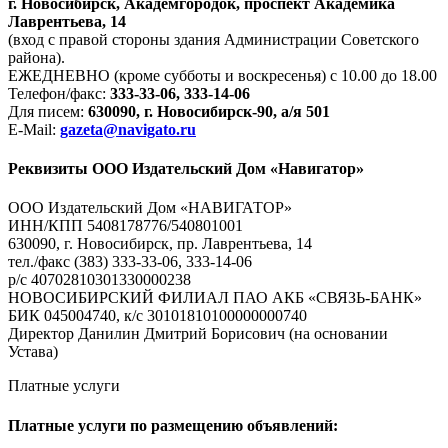
г. Новосибирск, Академгородок, проспект Академика
Лаврентьева, 14
(вход с правой стороны здания Администрации Советского
района).
ЕЖЕДНЕВНО (кроме субботы и воскресенья) с 10.00 до 18.00
Телефон/факс:
333-33-06, 333-14-06
Для писем:
630090, г. Новосибирск-90, а/я 501
E-Mail:
gazeta@navigato.ru
Реквизиты ООО Издательский Дом «Навигатор»
ООО Издательский Дом «НАВИГАТОР»
ИНН/КПП 5408178776/540801001
630090, г. Новосибирск, пр. Лаврентьева, 14
тел./факс (383) 333-33-06, 333-14-06
р/с 40702810301330000238
НОВОСИБИРСКИЙ ФИЛИАЛ ПАО АКБ «СВЯЗЬ-БАНК»
БИК 045004740, к/с 30101810100000000740
Директор Данилин Дмитрий Борисович (на основании
Устава)
Платные услуги
Платные услуги по размещению объявлений: