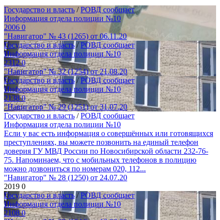
Государство и власть
/
РОВД сообщает
Информация отдела полиции №10
2006
0
"Навигатор" № 43 (1265) от 06.11.20
Государство и власть
/
РОВД сообщает
Информация отдела полиции №10
2312
0
"Навигатор" № 32 (1254) от 21.08.20
Государство и власть
/
РОВД сообщает
Информация отдела полиции №10
2138
0
"Навигатор" № 29 (1251) от 31.07.20
Государство и власть
/
РОВД сообщает
Информация отдела полиции №10
Если у вас есть информация о совершённых или готовящихся
преступлениях, вы можете позвонить на единый телефон
доверия ГУ МВД России по Новосибирской области 232-76-
75. Напоминаем, что с мобильных телефонов в полицию
можно дозвониться по номерам 020, 112...
"Навигатор" № 28 (1250) от 24.07.20
2019
0
Государство и власть
/
РОВД сообщает
Информация отдела полиции №10
2108
0