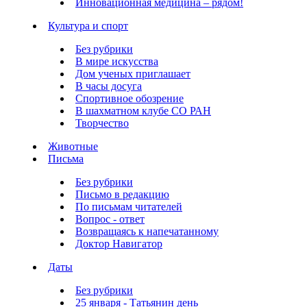
Инновационная медицина – рядом!
Культура и спорт
Без рубрики
В мире искусства
Дом ученых приглашает
В часы досуга
Спортивное обозрение
В шахматном клубе СО РАН
Творчество
Животные
Письма
Без рубрики
Письмо в редакцию
По письмам читателей
Вопрос - ответ
Возвращаясь к напечатанному
Доктор Навигатор
Даты
Без рубрики
25 января - Татьянин день