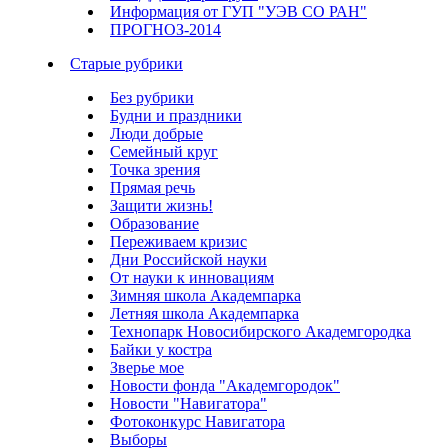
Информация от ГУП "УЭВ СО РАН"
ПРОГНОЗ-2014
Старые рубрики
Без рубрики
Будни и праздники
Люди добрые
Семейный круг
Точка зрения
Прямая речь
Защити жизнь!
Образование
Переживаем кризис
Дни Российской науки
От науки к инновациям
Зимняя школа Академпарка
Летняя школа Академпарка
Технопарк Новосибирского Академгородка
Байки у костра
Зверье мое
Новости фонда "Академгородок"
Новости "Навигатора"
Фотоконкурс Навигатора
Выборы