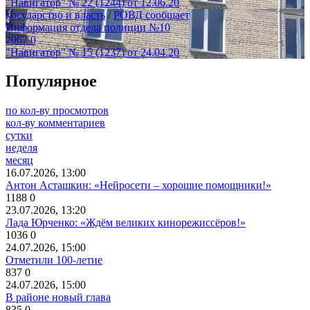
"Навигатор" № 22 (1244) от 12.06.20
Государство и власть
/
РОВД сообщает
Информация отдела полиции №10
2067
0
"Навигатор" № 15 (1237) от 24.04.20
Популярное
по кол-ву просмотров
кол-ву комментариев
сутки
неделя
месяц
16.07.2026, 13:00
Антон Асташкин: «Нейросети – хорошие помощники!»
1188
0
23.07.2026, 13:20
Лада Юрченко: «Ждём великих кинорежиссёров!»
1036
0
24.07.2026, 15:00
Отметили 100-летие
837
0
24.07.2026, 15:00
В районе новый глава
835
0