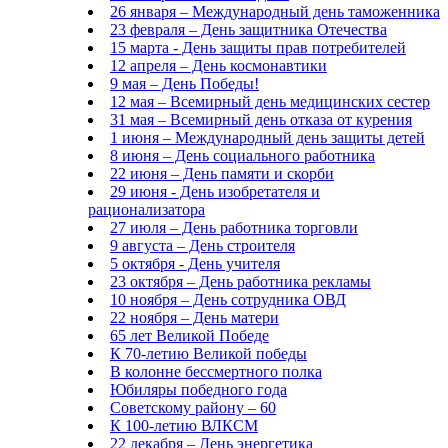
26 января – Международный день таможенника
23 февраля – День защитника Отечества
15 марта - День защиты прав потребителей
12 апреля – День космонавтики
9 мая – День Победы!
12 мая – Всемирный день медицинских сестер
31 мая – Всемирный день отказа от курения
1 июня – Международный день защиты детей
8 июня – День социального работника
22 июня – День памяти и скорби
29 июня - День изобретателя и
рационализатора
27 июля – День работника торговли
9 августа – День строителя
5 октября - День учителя
23 октября – День работника рекламы
10 ноября – День сотрудника ОВД
22 ноября – День матери
65 лет Великой Победе
К 70-летию Великой победы
В колонне бессмертного полка
Юбиляры победного года
Советскому району – 60
К 100-летию ВЛКСМ
22 декабря – День энергетика