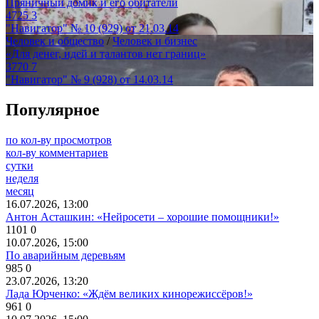
Пряничный домик и его обитатели
4725
3
"Навигатор" № 10 (929) от 21.03.14
Человек и общество
/
Человек и бизнес
«Для денег, идей и талантов нет границ»
3770
7
"Навигатор" № 9 (928) от 14.03.14
Популярное
по кол-ву просмотров
кол-ву комментариев
сутки
неделя
месяц
16.07.2026, 13:00
Антон Асташкин: «Нейросети – хорошие помощники!»
1101
0
10.07.2026, 15:00
По аварийным деревьям
985
0
23.07.2026, 13:20
Лада Юрченко: «Ждём великих кинорежиссёров!»
961
0