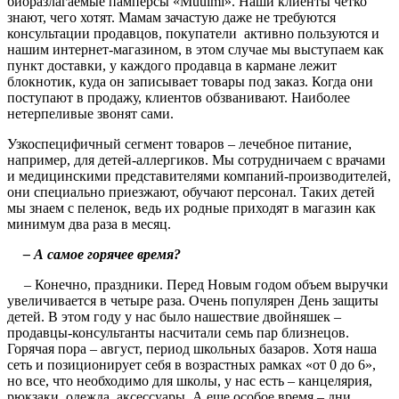
биоразлагаемые памперсы «
Muuimi
». Наши клиенты четко
знают, чего хотят. Мамам зачастую даже не требуются
консультации продавцов, покупатели
активно пользуются и
нашим интернет-магазином, в этом случае мы выступаем как
пункт доставки, у каждого продавца в кармане лежит
блокнотик, куда он записывает товары под заказ. Когда они
поступают в продажу, клиентов обзванивают. Наиболее
нетерпеливые звонят сами.
Узкоспецифичный сегмент товаров – лечебное питание,
например, для детей-аллергиков. Мы сотрудничаем с врачами
и медицинскими представителями компаний-производителей,
они специально приезжают, обучают персонал. Таких детей
мы знаем с пеленок, ведь их родные приходят в магазин как
минимум два раза в месяц.
– А самое горячее время?
– Конечно, праздники. Перед Новым годом объем выручки
увеличивается в четыре раза. Очень популярен День защиты
детей. В этом году у нас было нашествие двойняшек –
продавцы-консультанты насчитали семь пар близнецов.
Горячая пора – август, период школьных базаров. Хотя наша
сеть и позиционирует себя в возрастных рамках «от 0 до 6»,
но все, что необходимо для школы, у нас есть – канцелярия,
рюкзаки, одежда, аксессуары. А еще особое время – дни