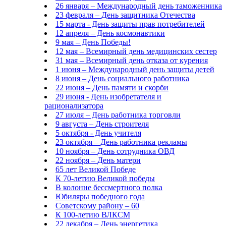
26 января – Международный день таможенника
23 февраля – День защитника Отечества
15 марта - День защиты прав потребителей
12 апреля – День космонавтики
9 мая – День Победы!
12 мая – Всемирный день медицинских сестер
31 мая – Всемирный день отказа от курения
1 июня – Международный день защиты детей
8 июня – День социального работника
22 июня – День памяти и скорби
29 июня - День изобретателя и
рационализатора
27 июля – День работника торговли
9 августа – День строителя
5 октября - День учителя
23 октября – День работника рекламы
10 ноября – День сотрудника ОВД
22 ноября – День матери
65 лет Великой Победе
К 70-летию Великой победы
В колонне бессмертного полка
Юбиляры победного года
Советскому району – 60
К 100-летию ВЛКСМ
22 декабря – День энергетика