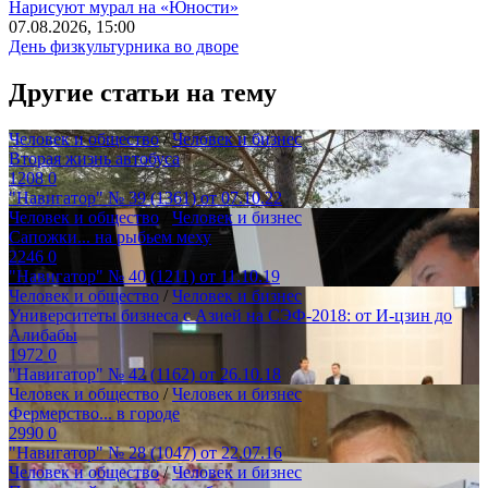
Нарисуют мурал на «Юности»
07.08.2026, 15:00
День физкультурника во дворе
Другие статьи на тему
Человек и общество
/
Человек и бизнес
Вторая жизнь автобуса
1208
0
"Навигатор" № 39 (1361) от 07.10.22
Человек и общество
/
Человек и бизнес
Сапожки... на рыбьем меху
2246
0
"Навигатор" № 40 (1211) от 11.10.19
Человек и общество
/
Человек и бизнес
Университеты бизнеса с Азией на СЭФ-2018: от И-цзин до
Алибабы
1972
0
"Навигатор" № 42 (1162) от 26.10.18
Человек и общество
/
Человек и бизнес
Фермерство... в городе
2990
0
"Навигатор" № 28 (1047) от 22.07.16
Человек и общество
/
Человек и бизнес