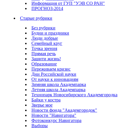
Информация от ГУП "УЭВ СО РАН"
ПРОГНОЗ-2014
Старые рубрики
Без рубрики
Будни и праздники
Люди добрые
Семейный круг
Точка зрения
Прямая речь
Защити жизнь!
Образование
Переживаем кризис
Дни Российской науки
От науки к инновациям
Зимняя школа Академпарка
Летняя школа Академпарка
Технопарк Новосибирского Академгородка
Байки у костра
Зверье мое
Новости фонда "Академгородок"
Новости "Навигатора"
Фотоконкурс Навигатора
Выборы