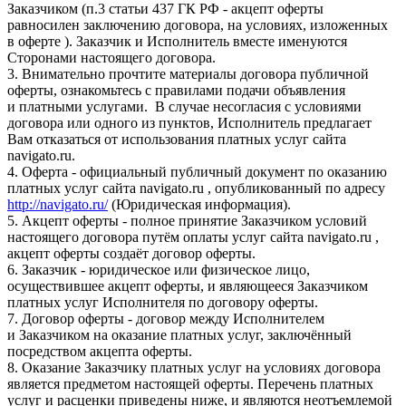
Заказчиком (п.3 статьи 437 ГК РФ - акцепт оферты
равносилен заключению договора, на условиях, изложенных
в оферте ). Заказчик и Исполнитель вместе именуются
Сторонами настоящего договора.
3. Внимательно прочтите материалы договора публичной
оферты, ознакомьтесь с правилами подачи объявления
и платными услугами. В случае несогласия с условиями
договора или одного из пунктов, Исполнитель предлагает
Вам отказаться от использования платных услуг сайта
navigato.ru.
4. Оферта - официальный публичный документ по оказанию
платных услуг сайта navigato.ru , опубликованный по адресу
http://navigato.ru/
(Юридическая информация).
5. Акцепт оферты - полное принятие Заказчиком условий
настоящего договора путём оплаты услуг сайта navigato.ru ,
акцепт оферты создаёт договор оферты.
6. Заказчик - юридическое или физическое лицо,
осуществившее акцепт оферты, и являющееся Заказчиком
платных услуг Исполнителя по договору оферты.
7. Договор оферты - договор между Исполнителем
и Заказчиком на оказание платных услуг, заключённый
посредством акцепта оферты.
8. Оказание Заказчику платных услуг на условиях договора
является предметом настоящей оферты. Перечень платных
услуг и расценки приведены ниже, и являются неотъемлемой