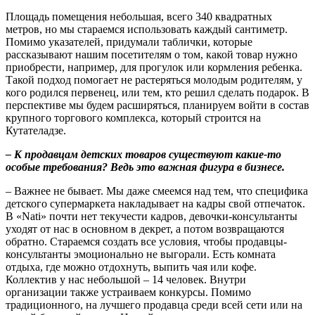
Площадь помещения небольшая, всего 340 квадратных
метров, но мы стараемся использовать каждый сантиметр.
Помимо указателей, придумали таблички, которые
рассказывают нашим посетителям о том, какой товар нужно
приобрести, например, для прогулок или кормления ребенка.
Такой подход помогает не растеряться молодым родителям, у
кого родился первенец, или тем, кто решил сделать подарок. В
перспективе мы будем расширяться, планируем войти в состав
крупного торгового комплекса, который строится на
Кутателадзе.
– К продавцам детских товаров существуют какие-то
особые требования? Ведь это важная фигура в бизнесе.
– Важнее не бывает. Мы даже смеемся над тем, что специфика
детского супермаркета накладывает на кадры свой отпечаток.
В
«Nati»
почти нет текучести кадров, девочки-консультанты
уходят от нас в основном в декрет, а потом возвращаются
обратно. Стараемся создать все условия, чтобы продавцы-
консультанты эмоционально не выгорали. Есть комната
отдыха, где можно отдохнуть, выпить чая или кофе.
Коллектив у нас небольшой – 14 человек. Внутри
организации также устраиваем конкурсы. Помимо
традиционного, на лучшего продавца среди всей сети или на