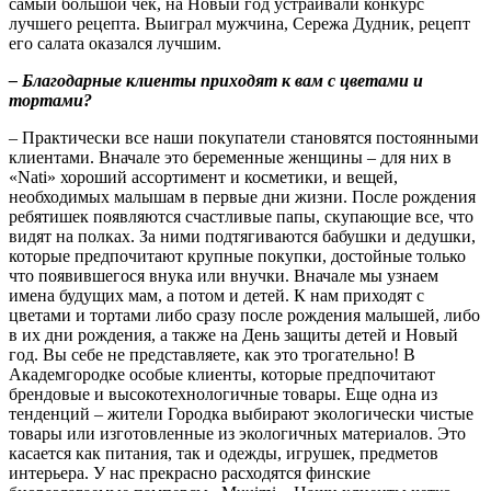
самый большой чек, на Новый год устраивали конкурс
лучшего рецепта. Выиграл мужчина, Сережа Дудник, рецепт
его салата оказался лучшим.
– Благодарные клиенты приходят к вам с цветами и
тортами?
– Практически все наши покупатели становятся постоянными
клиентами. Вначале это беременные женщины – для них в
«Nati»
хороший ассортимент и косметики, и вещей,
необходимых малышам в первые дни жизни. После рождения
ребятишек появляются счастливые папы, скупающие все, что
видят на полках. За ними подтягиваются бабушки и дедушки,
которые предпочитают крупные покупки, достойные только
что появившегося внука или внучки. Вначале мы узнаем
имена будущих мам, а потом и детей. К нам приходят с
цветами и тортами либо сразу после рождения малышей, либо
в их дни рождения, а также на День защиты детей и Новый
год. Вы себе не представляете, как это трогательно! В
Академгородке особые клиенты, которые предпочитают
брендовые и высокотехнологичные товары. Еще одна из
тенденций – жители Городка выбирают экологически чистые
товары или изготовленные из экологичных материалов. Это
касается как питания, так и одежды, игрушек, предметов
интерьера. У нас прекрасно расходятся финские