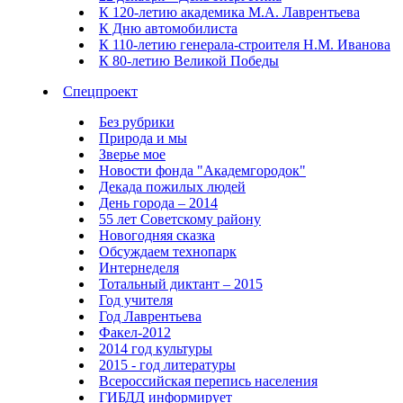
К 120-летию академика М.А. Лаврентьева
К Дню автомобилиста
К 110-летию генерала-строителя Н.М. Иванова
К 80-летию Великой Победы
Спецпроект
Без рубрики
Природа и мы
Зверье мое
Новости фонда "Академгородок"
Декада пожилых людей
День города – 2014
55 лет Советскому району
Новогодняя сказка
Обсуждаем технопарк
Интернеделя
Тотальный диктант – 2015
Год учителя
Год Лаврентьева
Факел-2012
2014 год культуры
2015 - год литературы
Всероссийская перепись населения
ГИБДД информирует