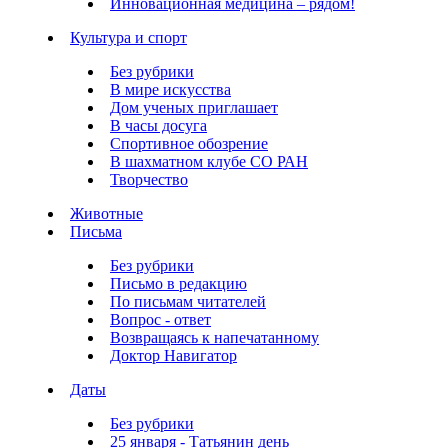
Инновационная медицина – рядом!
Культура и спорт
Без рубрики
В мире искусства
Дом ученых приглашает
В часы досуга
Спортивное обозрение
В шахматном клубе СО РАН
Творчество
Животные
Письма
Без рубрики
Письмо в редакцию
По письмам читателей
Вопрос - ответ
Возвращаясь к напечатанному
Доктор Навигатор
Даты
Без рубрики
25 января - Татьянин день