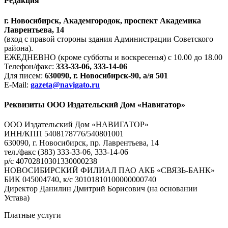
Редакция
г. Новосибирск, Академгородок, проспект Академика
Лаврентьева, 14
(вход с правой стороны здания Администрации Советского
района).
ЕЖЕДНЕВНО (кроме субботы и воскресенья) с 10.00 до 18.00
Телефон/факс:
333-33-06, 333-14-06
Для писем:
630090, г. Новосибирск-90, а/я 501
E-Mail:
gazeta@navigato.ru
Реквизиты ООО Издательский Дом «Навигатор»
ООО Издательский Дом «НАВИГАТОР»
ИНН/КПП 5408178776/540801001
630090, г. Новосибирск, пр. Лаврентьева, 14
тел./факс (383) 333-33-06, 333-14-06
р/с 40702810301330000238
НОВОСИБИРСКИЙ ФИЛИАЛ ПАО АКБ «СВЯЗЬ-БАНК»
БИК 045004740, к/с 30101810100000000740
Директор Данилин Дмитрий Борисович (на основании
Устава)
Платные услуги