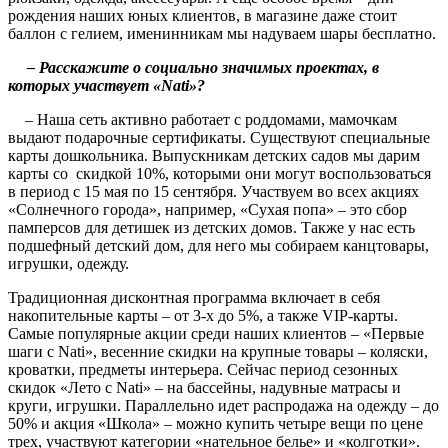
рождения наших юных клиентов, в магазине даже стоит
баллон с гелием, именинникам мы надуваем шары бесплатно.
– Расскажите о социально значимых проектах, в
которых участвует
«Nati»
?
– Наша сеть активно работает с роддомами, мамочкам
выдают подарочные сертификаты. Существуют специальные
карты дошкольника. Выпускникам детских садов мы дарим
карты со
скидкой 10%, которыми они могут воспользоваться
в период с 15 мая по 15 сентября. Участвуем во всех акциях
«Солнечного города», например, «Сухая попа» – это сбор
памперсов для детишек из детских домов. Также у нас есть
подшефный детский дом, для него мы собираем канцтовары,
игрушки, одежду.
Традиционная дисконтная программа включает в себя
накопительные карты – от 3-х до 5%, а также
VIP
-карты.
Самые популярные акции среди наших клиентов – «Первые
шаги с
Nati
», весенние скидки на крупные товары – коляски,
кроватки, предметы интерьера. Сейчас период сезонных
скидок «Лето с
Nati
» – на бассейны, надувные матрасы и
круги, игрушки. Параллельно идет распродажа на одежду – до
50% и акция «Школа» – можно купить четыре вещи по цене
трех, участвуют категории «нательное белье» и «колготки».