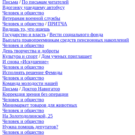
Письма
/
По письмам читателей
Вдогонку ушедшему автобусу
Человек и общество
Ветеранам военной службы
Человек и общество
/
ПРИТЧА
Видишь то, что ищешь
Государство и власть
/
Вести социального фонда
Выплата правопреемникам средств пенсионных накоплений
Человек и общество
День творчества и доброты
Культура и спорт
/
Дом ученых приглашает
И снова «Искушение»
Человек и общество
Исполнять решение Фемиды
Человек и общество
Команда молодости нашей
Письма
/
Доктор Навигатор
Коррекция зрения без операции
Человек и общество
Минимаркет товаров для животных
Человек и общество
На Золотодолинской, 25
Человек и общество
Нужна помощь депутатов?
Человек и общество