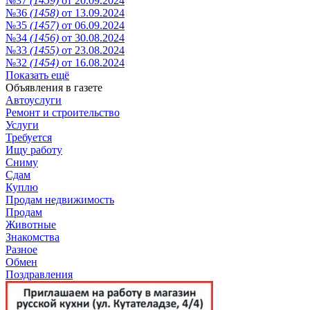
№37
(1459)
от 20.09.2024
№36
(1458)
от 13.09.2024
№35
(1457)
от 06.09.2024
№34
(1456)
от 30.08.2024
№33
(1455)
от 23.08.2024
№32
(1454)
от 16.08.2024
Показать ещё
Объявления в газете
Автоуслуги
Ремонт и строительство
Услуги
Требуется
Ищу работу
Сниму
Сдам
Куплю
Продам недвижимость
Продам
Животные
Знакомства
Разное
Обмен
Поздравления