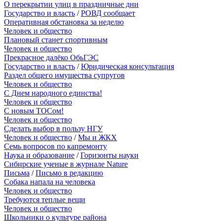
О перекрытии улиц в праздничные дни
Государство и власть
/
РОВД сообщает
Оперативная обстановка за неделю
Человек и общество
Плановый станет спортивным
Человек и общество
Прекрасное далёко ОбьГЭС
Государство и власть
/
Юридическая консультация
Раздел общего имущества супругов
Человек и общество
С Днем народного единства!
Человек и общество
С новым ТОСом!
Человек и общество
Сделать выбор в пользу НГУ
Человек и общество
/
Мы и ЖКХ
Семь вопросов по капремонту
Наука и образование
/
Горизонты науки
Сибирские ученые в журнале Nature
Письма
/
Письмо в редакцию
Собака напала на человека
Человек и общество
Требуются теплые вещи
Человек и общество
Школьники о культуре района