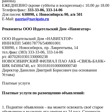
района).
ЕЖЕДНЕВНО (кроме субботы и воскресенья) с 10.00 до 18.00
Телефон/факс:
333-33-06, 333-14-06
Для писем:
630090, г. Новосибирск-90, а/я 501
E-Mail:
gazeta@navigato.ru
Реквизиты ООО Издательский Дом «Навигатор»
ООО Издательский Дом «НАВИГАТОР»
ИНН/КПП 5408178776/540801001
630090, г. Новосибирск, пр. Лаврентьева, 14
тел./факс (383) 333-33-06, 333-14-06
р/с 40702810301330000238
НОВОСИБИРСКИЙ ФИЛИАЛ ПАО АКБ «СВЯЗЬ-БАНК»
БИК 045004740, к/с 30101810100000000740
Директор Данилин Дмитрий Борисович (на основании
Устава)
Платные услуги
Платные услуги по размещению объявлений:
1. Поднятие объявления – вы можете освежить своё старое
объявление и выделить его цветом на 24 часа. Стоимость