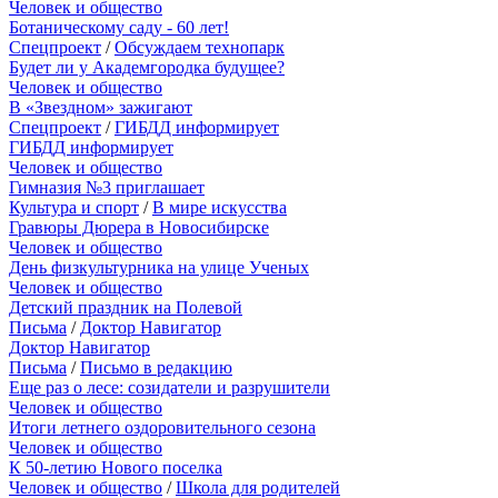
Человек и общество
Ботаническому саду - 60 лет!
Спецпроект
/
Обсуждаем технопарк
Будет ли у Академгородка будущее?
Человек и общество
В «Звездном» зажигают
Спецпроект
/
ГИБДД информирует
ГИБДД информирует
Человек и общество
Гимназия №3 приглашает
Культура и спорт
/
В мире искусства
Гравюры Дюрера в Новосибирске
Человек и общество
День физкультурника на улице Ученых
Человек и общество
Детский праздник на Полевой
Письма
/
Доктор Навигатор
Доктор Навигатор
Письма
/
Письмо в редакцию
Еще раз о лесе: созидатели и разрушители
Человек и общество
Итоги летнего оздоровительного сезона
Человек и общество
К 50-летию Нового поселка
Человек и общество
/
Школа для родителей