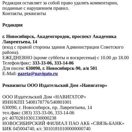
Редакция оставляет за собой право удалять комментарии,
поданные с нарушением правил.
Контакты, реквизиты
Редакция
г. Новосибирск, Академгородок, проспект Академика
Лаврентьева, 14
(вход с правой стороны здания Администрации Советского
района).
ЕЖЕДНЕВНО (кроме субботы и воскресенья) с 10.00 до 18.00
Телефон/факс:
333-33-06, 333-14-06
Для писем:
630090, г. Новосибирск-90, а/я 501
E-Mail:
gazeta@navigato.ru
Реквизиты ООО Издательский Дом «Навигатор»
ООО Издательский Дом «НАВИГАТОР»
ИНН/КПП 5408178776/540801001
630090, г. Новосибирск, пр. Лаврентьева, 14
тел./факс (383) 333-33-06, 333-14-06
р/с 40702810301330000238
НОВОСИБИРСКИЙ ФИЛИАЛ ПАО АКБ «СВЯЗЬ-БАНК»
БИК 045004740, к/с 30101810100000000740