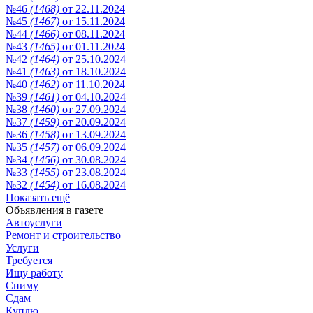
№46
(1468)
от 22.11.2024
№45
(1467)
от 15.11.2024
№44
(1466)
от 08.11.2024
№43
(1465)
от 01.11.2024
№42
(1464)
от 25.10.2024
№41
(1463)
от 18.10.2024
№40
(1462)
от 11.10.2024
№39
(1461)
от 04.10.2024
№38
(1460)
от 27.09.2024
№37
(1459)
от 20.09.2024
№36
(1458)
от 13.09.2024
№35
(1457)
от 06.09.2024
№34
(1456)
от 30.08.2024
№33
(1455)
от 23.08.2024
№32
(1454)
от 16.08.2024
Показать ещё
Объявления в газете
Автоуслуги
Ремонт и строительство
Услуги
Требуется
Ищу работу
Сниму
Сдам
Куплю