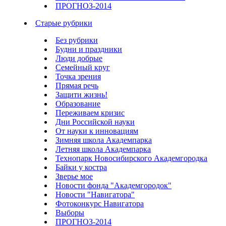
ПРОГНОЗ-2014
Старые рубрики
Без рубрики
Будни и праздники
Люди добрые
Семейный круг
Точка зрения
Прямая речь
Защити жизнь!
Образование
Переживаем кризис
Дни Российской науки
От науки к инновациям
Зимняя школа Академпарка
Летняя школа Академпарка
Технопарк Новосибирского Академгородка
Байки у костра
Зверье мое
Новости фонда "Академгородок"
Новости "Навигатора"
Фотоконкурс Навигатора
Выборы
ПРОГНОЗ-2014