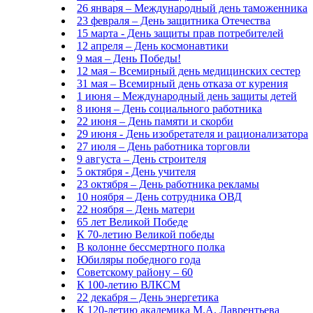
26 января – Международный день таможенника
23 февраля – День защитника Отечества
15 марта - День защиты прав потребителей
12 апреля – День космонавтики
9 мая – День Победы!
12 мая – Всемирный день медицинских сестер
31 мая – Всемирный день отказа от курения
1 июня – Международный день защиты детей
8 июня – День социального работника
22 июня – День памяти и скорби
29 июня - День изобретателя и рационализатора
27 июля – День работника торговли
9 августа – День строителя
5 октября - День учителя
23 октября – День работника рекламы
10 ноября – День сотрудника ОВД
22 ноября – День матери
65 лет Великой Победе
К 70-летию Великой победы
В колонне бессмертного полка
Юбиляры победного года
Советскому району – 60
К 100-летию ВЛКСМ
22 декабря – День энергетика
К 120-летию академика М.А. Лаврентьева