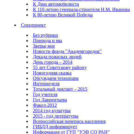
К Дню автомобилиста
К 110-летию генерала-строителя Н.М. Иванова
К 80-летию Великой Победы
Спецпроект
Без рубрики
Природа и мы
Зверье мое
Новости фонда "Академгородок"
Декада пожилых людей
День города – 2014
55 лет Советскому району
Новогодняя сказка
Обсуждаем технопарк
Интернеделя
Тотальный диктант – 2015
Год учителя
Год Лаврентьева
Факел-2012
2014 год культуры
2015 - год литературы
Всероссийская перепись населения
ГИБДД информирует
Информация от ГУП "УЭВ СО РАН"