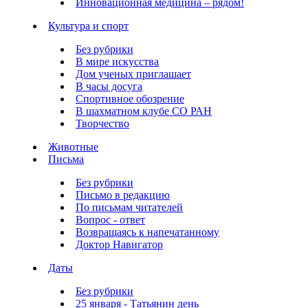
Инновационная медицина – рядом!
Культура и спорт
Без рубрики
В мире искусства
Дом ученых приглашает
В часы досуга
Спортивное обозрение
В шахматном клубе СО РАН
Творчество
Животные
Письма
Без рубрики
Письмо в редакцию
По письмам читателей
Вопрос - ответ
Возвращаясь к напечатанному
Доктор Навигатор
Даты
Без рубрики
25 января - Татьянин день