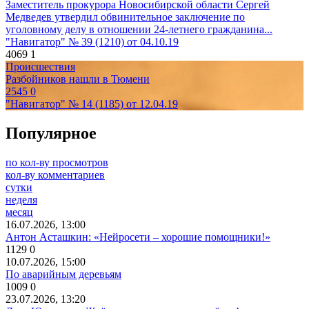
Заместитель прокурора Новосибирской области Сергей
Медведев утвердил обвинительное заключение по
уголовному делу в отношении 24-летнего гражданина...
"Навигатор" № 39 (1210) от 04.10.19
4069
1
Происшествия
Разбойников нашли в Тюмени
2545
0
"Навигатор" № 14 (1185) от 12.04.19
Популярное
по кол-ву просмотров
кол-ву комментариев
сутки
неделя
месяц
16.07.2026, 13:00
Антон Асташкин: «Нейросети – хорошие помощники!»
1129
0
10.07.2026, 15:00
По аварийным деревьям
1009
0
23.07.2026, 13:20