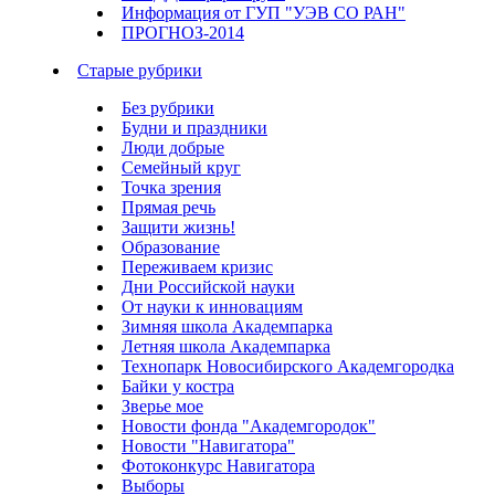
Информация от ГУП "УЭВ СО РАН"
ПРОГНОЗ-2014
Старые рубрики
Без рубрики
Будни и праздники
Люди добрые
Семейный круг
Точка зрения
Прямая речь
Защити жизнь!
Образование
Переживаем кризис
Дни Российской науки
От науки к инновациям
Зимняя школа Академпарка
Летняя школа Академпарка
Технопарк Новосибирского Академгородка
Байки у костра
Зверье мое
Новости фонда "Академгородок"
Новости "Навигатора"
Фотоконкурс Навигатора
Выборы