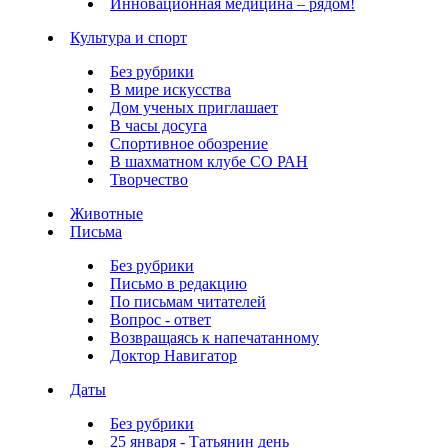
Инновационная медицина – рядом!
Культура и спорт
Без рубрики
В мире искусства
Дом ученых приглашает
В часы досуга
Спортивное обозрение
В шахматном клубе СО РАН
Творчество
Животные
Письма
Без рубрики
Письмо в редакцию
По письмам читателей
Вопрос - ответ
Возвращаясь к напечатанному
Доктор Навигатор
Даты
Без рубрики
25 января - Татьянин день