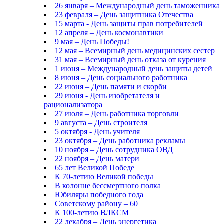
26 января – Международный день таможенника
23 февраля – День защитника Отечества
15 марта - День защиты прав потребителей
12 апреля – День космонавтики
9 мая – День Победы!
12 мая – Всемирный день медицинских сестер
31 мая – Всемирный день отказа от курения
1 июня – Международный день защиты детей
8 июня – День социального работника
22 июня – День памяти и скорби
29 июня - День изобретателя и
рационализатора
27 июля – День работника торговли
9 августа – День строителя
5 октября - День учителя
23 октября – День работника рекламы
10 ноября – День сотрудника ОВД
22 ноября – День матери
65 лет Великой Победе
К 70-летию Великой победы
В колонне бессмертного полка
Юбиляры победного года
Советскому району – 60
К 100-летию ВЛКСМ
22 декабря – День энергетика