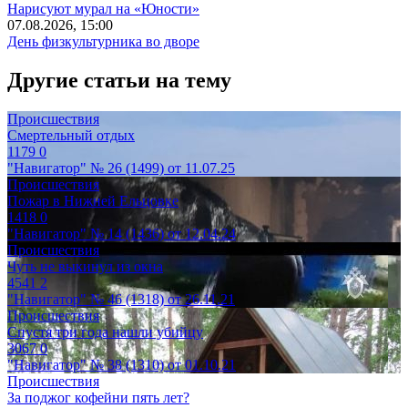
Нарисуют мурал на «Юности»
07.08.2026, 15:00
День физкультурника во дворе
Другие статьи на тему
Происшествия
Смертельный отдых
1179
0
"Навигатор" № 26 (1499) от 11.07.25
Происшествия
Пожар в Нижней Ельцовке
1418
0
"Навигатор" № 14 (1436) от 12.04.24
Происшествия
Чуть не выкинул из окна
4541
2
"Навигатор" № 46 (1318) от 26.11.21
Происшествия
Спустя три года нашли убийцу
3067
0
"Навигатор" № 38 (1310) от 01.10.21
Происшествия
За поджог кофейни пять лет?