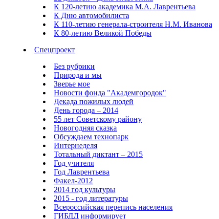
К 120-летию академика М.А. Лаврентьева
К Дню автомобилиста
К 110-летию генерала-строителя Н.М. Иванова
К 80-летию Великой Победы
Спецпроект
Без рубрики
Природа и мы
Зверье мое
Новости фонда "Академгородок"
Декада пожилых людей
День города – 2014
55 лет Советскому району
Новогодняя сказка
Обсуждаем технопарк
Интернеделя
Тотальный диктант – 2015
Год учителя
Год Лаврентьева
Факел-2012
2014 год культуры
2015 - год литературы
Всероссийская перепись населения
ГИБДД информирует