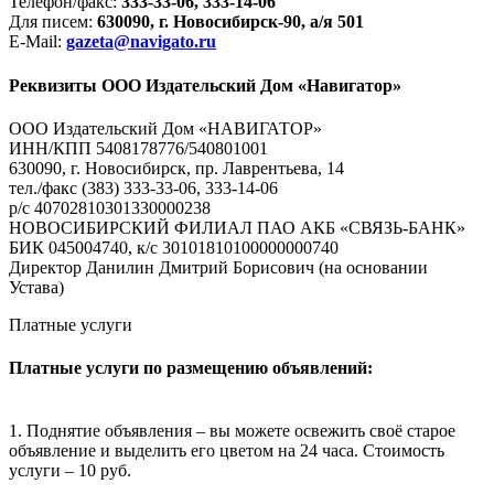
Телефон/факс:
333-33-06, 333-14-06
Для писем:
630090, г. Новосибирск-90, а/я 501
E-Mail:
gazeta@navigato.ru
Реквизиты ООО Издательский Дом «Навигатор»
ООО Издательский Дом «НАВИГАТОР»
ИНН/КПП 5408178776/540801001
630090, г. Новосибирск, пр. Лаврентьева, 14
тел./факс (383) 333-33-06, 333-14-06
р/с 40702810301330000238
НОВОСИБИРСКИЙ ФИЛИАЛ ПАО АКБ «СВЯЗЬ-БАНК»
БИК 045004740, к/с 30101810100000000740
Директор Данилин Дмитрий Борисович (на основании
Устава)
Платные услуги
Платные услуги по размещению объявлений:
1. Поднятие объявления – вы можете освежить своё старое
объявление и выделить его цветом на 24 часа. Стоимость
услуги – 10 руб.