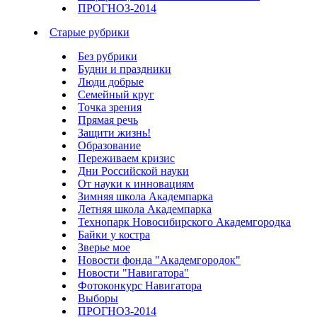
ПРОГНОЗ-2014
Старые рубрики
Без рубрики
Будни и праздники
Люди добрые
Семейный круг
Точка зрения
Прямая речь
Защити жизнь!
Образование
Переживаем кризис
Дни Российской науки
От науки к инновациям
Зимняя школа Академпарка
Летняя школа Академпарка
Технопарк Новосибирского Академгородка
Байки у костра
Зверье мое
Новости фонда "Академгородок"
Новости "Навигатора"
Фотоконкурс Навигатора
Выборы
ПРОГНОЗ-2014