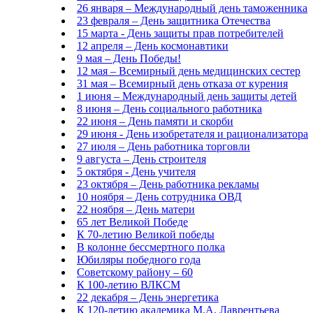
26 января – Международный день таможенника
23 февраля – День защитника Отечества
15 марта - День защиты прав потребителей
12 апреля – День космонавтики
9 мая – День Победы!
12 мая – Всемирный день медицинских сестер
31 мая – Всемирный день отказа от курения
1 июня – Международный день защиты детей
8 июня – День социального работника
22 июня – День памяти и скорби
29 июня - День изобретателя и рационализатора
27 июля – День работника торговли
9 августа – День строителя
5 октября - День учителя
23 октября – День работника рекламы
10 ноября – День сотрудника ОВД
22 ноября – День матери
65 лет Великой Победе
К 70-летию Великой победы
В колонне бессмертного полка
Юбиляры победного года
Советскому району – 60
К 100-летию ВЛКСМ
22 декабря – День энергетика
К 120-летию академика М.А. Лаврентьева