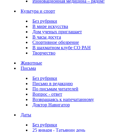
Инновационная медицина – рядом!
Культура и спорт
Без рубрики
В мире искусства
Дом ученых приглашает
В часы досуга
Спортивное обозрение
В шахматном клубе СО РАН
Творчество
Животные
Письма
Без рубрики
Письмо в редакцию
По письмам читателей
Вопрос - ответ
Возвращаясь к напечатанному
Доктор Навигатор
Даты
Без рубрики
25 января - Татьянин день