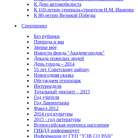
К Дню автомобилиста
К 110-летию генерала-строителя Н.М. Иванова
К 80-летию Великой Победы
Спецпроект
Без рубрики
Природа и мы
Зверье мое
Новости фонда "Академгородок"
Декада пожилых людей
День города – 2014
55 лет Советскому району
Новогодняя сказка
Обсуждаем технопарк
Интернеделя
Тотальный диктант – 2015
Год учителя
Год Лаврентьева
Факел-2012
2014 год культуры
2015 - год литературы
Всероссийская перепись населения
ГИБДД информирует
Информация от ГУП "УЭВ СО РАН"