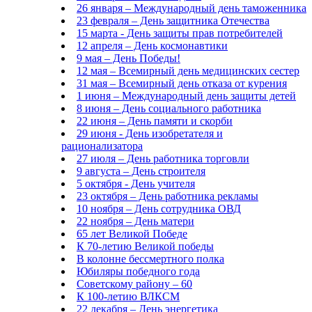
26 января – Международный день таможенника
23 февраля – День защитника Отечества
15 марта - День защиты прав потребителей
12 апреля – День космонавтики
9 мая – День Победы!
12 мая – Всемирный день медицинских сестер
31 мая – Всемирный день отказа от курения
1 июня – Международный день защиты детей
8 июня – День социального работника
22 июня – День памяти и скорби
29 июня - День изобретателя и
рационализатора
27 июля – День работника торговли
9 августа – День строителя
5 октября - День учителя
23 октября – День работника рекламы
10 ноября – День сотрудника ОВД
22 ноября – День матери
65 лет Великой Победе
К 70-летию Великой победы
В колонне бессмертного полка
Юбиляры победного года
Советскому району – 60
К 100-летию ВЛКСМ
22 декабря – День энергетика