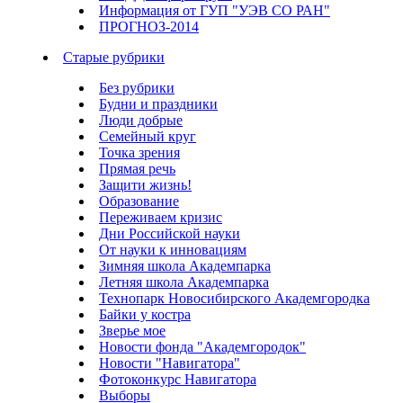
Информация от ГУП "УЭВ СО РАН"
ПРОГНОЗ-2014
Старые рубрики
Без рубрики
Будни и праздники
Люди добрые
Семейный круг
Точка зрения
Прямая речь
Защити жизнь!
Образование
Переживаем кризис
Дни Российской науки
От науки к инновациям
Зимняя школа Академпарка
Летняя школа Академпарка
Технопарк Новосибирского Академгородка
Байки у костра
Зверье мое
Новости фонда "Академгородок"
Новости "Навигатора"
Фотоконкурс Навигатора
Выборы