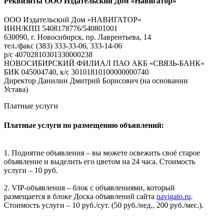
Реквизиты ООО Издательский Дом «Навигатор»
ООО Издательский Дом «НАВИГАТОР»
ИНН/КПП 5408178776/540801001
630090, г. Новосибирск, пр. Лаврентьева, 14
тел./факс (383) 333-33-06, 333-14-06
р/с 40702810301330000238
НОВОСИБИРСКИЙ ФИЛИАЛ ПАО АКБ «СВЯЗЬ-БАНК»
БИК 045004740, к/с 30101810100000000740
Директор Данилин Дмитрий Борисович (на основании
Устава)
Платные услуги
Платные услуги по размещению объявлений:
1. Поднятие объявления – вы можете освежить своё старое
объявление и выделить его цветом на 24 часа. Стоимость
услуги – 10 руб.
2. VIP-объявления – блок с объявлениями, который
размещается в блоке Доска объявлений сайта
navigato.ru
.
Стоимость услуги – 10 руб./сут. (50 руб./нед., 200 руб./мес.).