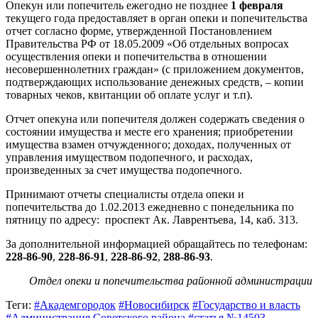
Опекун или попечитель ежегодно не позднее
1 февраля
текущего года предоставляет в орган опеки и попечительства
отчет согласно форме, утвержденной Постановлением
Правительства РФ от 18.05.2009 «Об отдельных вопросах
осуществления опеки и попечительства в отношении
несовершеннолетних граждан» (с приложением документов,
подтверждающих использование денежных средств, – копии
товарных чеков, квитанции об оплате услуг и т.п).
Отчет опекуна или попечителя должен содержать сведения о
состоянии имущества и месте его хранения; приобретении
имущества взамен отчужденного; доходах, полученных от
управления имуществом подопечного, и расходах,
произведенных за счет имущества подопечного.
Принимают отчеты специалисты отдела опеки и
попечительства до 1.02.2013 ежедневно с понедельника по
пятницу по адресу:
проспект Ак. Лаврентьева, 14, каб. 313.
За дополнительной информацией обращайтесь по телефонам:
228-86-90
,
228-86-91
,
228-86-92
,
288-86-93
.
Отдел опеки и попечительства районной администрации
Теги:
#Академгородок
#Новосибирск
#Государство и власть
#Администрация Советского района
#статья №14503