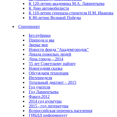
К 120-летию академика М.А. Лаврентьева
К Дню автомобилиста
К 110-летию генерала-строителя Н.М. Иванова
К 80-летию Великой Победы
Спецпроект
Без рубрики
Природа и мы
Зверье мое
Новости фонда "Академгородок"
Декада пожилых людей
День города – 2014
55 лет Советскому району
Новогодняя сказка
Обсуждаем технопарк
Интернеделя
Тотальный диктант – 2015
Год учителя
Год Лаврентьева
Факел-2012
2014 год культуры
2015 - год литературы
Всероссийская перепись населения
ГИБДД информирует