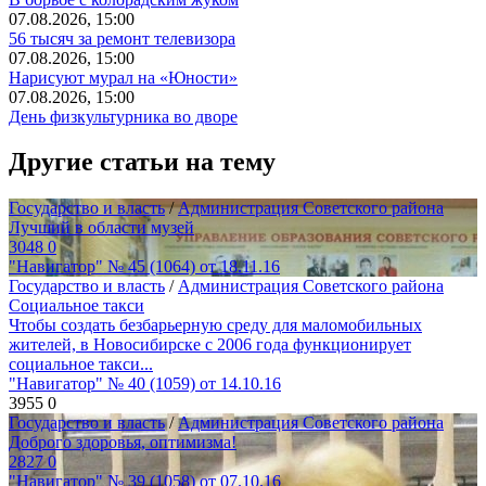
07.08.2026, 15:00
56 тысяч за ремонт телевизора
07.08.2026, 15:00
Нарисуют мурал на «Юности»
07.08.2026, 15:00
День физкультурника во дворе
Другие статьи на тему
Государство и власть
/
Администрация Советского района
Лучший в области музей
3048
0
"Навигатор" № 45 (1064) от 18.11.16
Государство и власть
/
Администрация Советского района
Социальное такси
Чтобы создать безбарьерную среду для маломобильных
жителей, в Новосибирске с 2006 года функционирует
социальное такси...
"Навигатор" № 40 (1059) от 14.10.16
3955
0
Государство и власть
/
Администрация Советского района
Доброго здоровья, оптимизма!
2827
0
"Навигатор" № 39 (1058) от 07.10.16