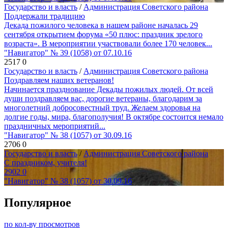
Государство и власть
/
Администрация Советского района
Поддержали традицию
Декада пожилого человека в нашем районе началась 29
сентября открытием форума «50 плюс: праздник зрелого
возраста». В мероприятии участвовали более 170 человек...
"Навигатор" № 39 (1058) от 07.10.16
2517
0
Государство и власть
/
Администрация Советского района
Поздравляем наших ветеранов!
Начинается празднование Декады пожилых людей. От всей
души поздравляем вас, дорогие ветераны, благодарим за
многолетний добросовестный труд. Желаем здоровья на
долгие годы, мира, благополучия! В октябре состоится немало
праздничных мероприятий...
"Навигатор" № 38 (1057) от 30.09.16
2706
0
Государство и власть
/
Администрация Советского района
С праздником, учителя!
2902
0
"Навигатор" № 38 (1057) от 30.09.16
Популярное
по кол-ву просмотров