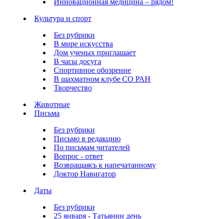
Инновационная медицина – рядом!
Культура и спорт
Без рубрики
В мире искусства
Дом ученых приглашает
В часы досуга
Спортивное обозрение
В шахматном клубе СО РАН
Творчество
Животные
Письма
Без рубрики
Письмо в редакцию
По письмам читателей
Вопрос - ответ
Возвращаясь к напечатанному
Доктор Навигатор
Даты
Без рубрики
25 января - Татьянин день