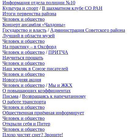
Информация отдела полиции №10
Культура и спорт
/
В шахматном клубе СО РАН
Итоги первенства района
Человек и общество
Концерт ансамбля «Чалдоны»
Государство и власть
/
Администрация Советского района
Лучший в области музей
Человек и общество
На практику – в Оксфорд
Человек и общество
/
ПРИТЧА
Научиться прощать
Человек и общество
Наш земляк в Союзе писателей
Человек и общество
Новогодняя акция
Человек и общество
/
Мы и ЖКХ
О повышающих коэффициентах
Письма
/
Возвращаясь к напечатанному
О работе транспорта
Человек и общество
Общественная приёмная информирует
Человек и общество
Открыли себя и Питер
Человек и общество
Плохо чистят снег? Звоните!