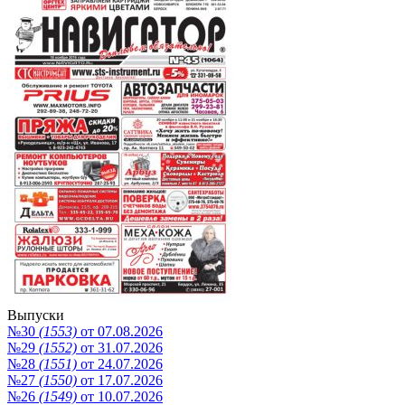
Выпуски
№30
(1553)
от 07.08.2026
№29
(1552)
от 31.07.2026
№28
(1551)
от 24.07.2026
№27
(1550)
от 17.07.2026
№26
(1549)
от 10.07.2026