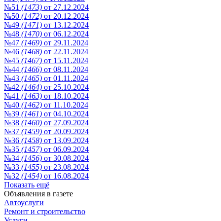
№51
(1473)
от 27.12.2024
№50
(1472)
от 20.12.2024
№49
(1471)
от 13.12.2024
№48
(1470)
от 06.12.2024
№47
(1469)
от 29.11.2024
№46
(1468)
от 22.11.2024
№45
(1467)
от 15.11.2024
№44
(1466)
от 08.11.2024
№43
(1465)
от 01.11.2024
№42
(1464)
от 25.10.2024
№41
(1463)
от 18.10.2024
№40
(1462)
от 11.10.2024
№39
(1461)
от 04.10.2024
№38
(1460)
от 27.09.2024
№37
(1459)
от 20.09.2024
№36
(1458)
от 13.09.2024
№35
(1457)
от 06.09.2024
№34
(1456)
от 30.08.2024
№33
(1455)
от 23.08.2024
№32
(1454)
от 16.08.2024
Показать ещё
Объявления в газете
Автоуслуги
Ремонт и строительство
Услуги