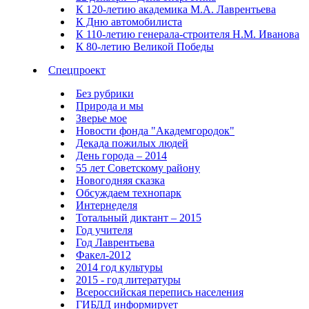
К 120-летию академика М.А. Лаврентьева
К Дню автомобилиста
К 110-летию генерала-строителя Н.М. Иванова
К 80-летию Великой Победы
Спецпроект
Без рубрики
Природа и мы
Зверье мое
Новости фонда "Академгородок"
Декада пожилых людей
День города – 2014
55 лет Советскому району
Новогодняя сказка
Обсуждаем технопарк
Интернеделя
Тотальный диктант – 2015
Год учителя
Год Лаврентьева
Факел-2012
2014 год культуры
2015 - год литературы
Всероссийская перепись населения
ГИБДД информирует