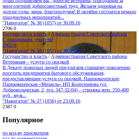
души поздравляем вас, дорогие ветераны, благодарим за
многолетний добросовестный труд. Желаем здоровья на
долгие годы, мира, благополучия! В октябре состоится немало
праздничных мероприятий...
"Навигатор" № 38 (1057) от 30.09.16
2706
0
Государство и власть
/
Администрация Советского района
С праздником, учителя!
2902
0
"Навигатор" № 38 (1057) от 30.09.16
Государство и власть
/
Администрация Советского района
Ветеранам – услуги со скидкой
В Декаду пожилых людей предлагаем старшему поколению
посетить предприятия бытового обслуживания,
предоставляющие услуги со скидкой. Парикмахерские
Парикмахерская «Мишель» ИП Колесникова (ул.
Добровольческая, 2, тел. 347-32-04) – стрижка жен. 350-400
руб., муж...
"Навигатор" № 37 (1056) от 23.09.16
2387
0
Популярное
по кол-ву просмотров
кол-ву комментариев