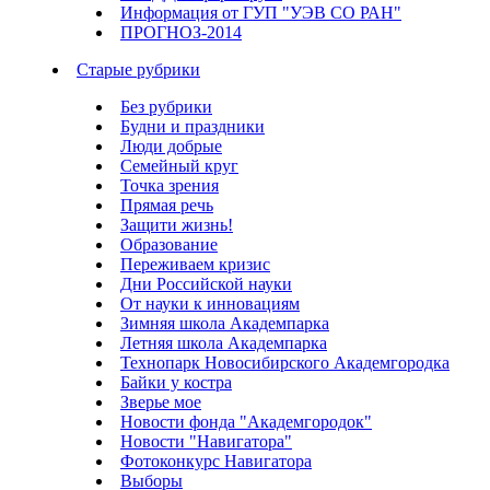
Информация от ГУП "УЭВ СО РАН"
ПРОГНОЗ-2014
Старые рубрики
Без рубрики
Будни и праздники
Люди добрые
Семейный круг
Точка зрения
Прямая речь
Защити жизнь!
Образование
Переживаем кризис
Дни Российской науки
От науки к инновациям
Зимняя школа Академпарка
Летняя школа Академпарка
Технопарк Новосибирского Академгородка
Байки у костра
Зверье мое
Новости фонда "Академгородок"
Новости "Навигатора"
Фотоконкурс Навигатора
Выборы