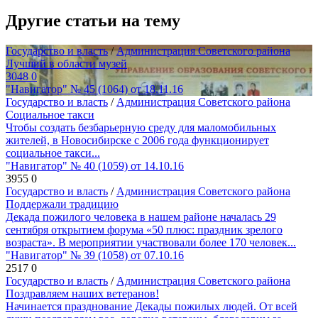
Другие статьи на тему
Государство и власть
/
Администрация Советского района
Лучший в области музей
3048
0
"Навигатор" № 45 (1064) от 18.11.16
Государство и власть
/
Администрация Советского района
Социальное такси
Чтобы создать безбарьерную среду для маломобильных
жителей, в Новосибирске с 2006 года функционирует
социальное такси...
"Навигатор" № 40 (1059) от 14.10.16
3955
0
Государство и власть
/
Администрация Советского района
Поддержали традицию
Декада пожилого человека в нашем районе началась 29
сентября открытием форума «50 плюс: праздник зрелого
возраста». В мероприятии участвовали более 170 человек...
"Навигатор" № 39 (1058) от 07.10.16
2517
0
Государство и власть
/
Администрация Советского района
Поздравляем наших ветеранов!
Начинается празднование Декады пожилых людей. От всей