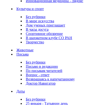
Инновационная медицина – рядом!
Культура и спорт
Без рубрики
В мире искусства
Дом ученых приглашает
В часы досуга
Спортивное обозрение
В шахматном клубе СО РАН
Творчество
Животные
Письма
Без рубрики
Письмо в редакцию
По письмам читателей
Вопрос - ответ
Возвращаясь к напечатанному
Доктор Навигатор
Даты
Без рубрики
25 января - Татьянин день