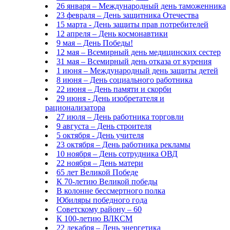
26 января – Международный день таможенника
23 февраля – День защитника Отечества
15 марта - День защиты прав потребителей
12 апреля – День космонавтики
9 мая – День Победы!
12 мая – Всемирный день медицинских сестер
31 мая – Всемирный день отказа от курения
1 июня – Международный день защиты детей
8 июня – День социального работника
22 июня – День памяти и скорби
29 июня - День изобретателя и
рационализатора
27 июля – День работника торговли
9 августа – День строителя
5 октября - День учителя
23 октября – День работника рекламы
10 ноября – День сотрудника ОВД
22 ноября – День матери
65 лет Великой Победе
К 70-летию Великой победы
В колонне бессмертного полка
Юбиляры победного года
Советскому району – 60
К 100-летию ВЛКСМ
22 декабря – День энергетика