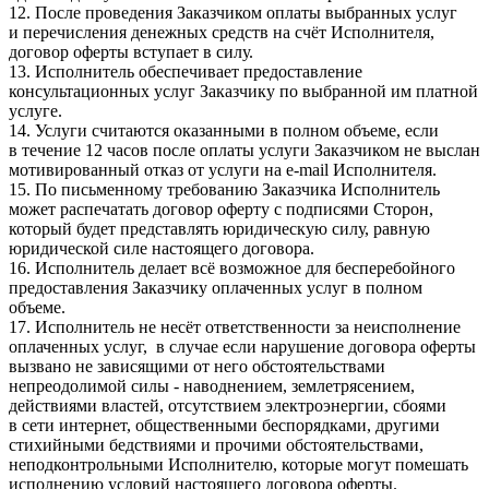
12. После проведения Заказчиком оплаты выбранных услуг
и перечисления денежных средств на счёт Исполнителя,
договор оферты вступает в силу.
13. Исполнитель обеспечивает предоставление
консультационных услуг Заказчику по выбранной им платной
услуге.
14. Услуги считаются оказанными в полном объеме, если
в течение 12 часов после оплаты услуги Заказчиком не выслан
мотивированный отказ от услуги на e-mail Исполнителя.
15. По письменному требованию Заказчика Исполнитель
может распечатать договор оферту с подписями Сторон,
который будет представлять юридическую силу, равную
юридической силе настоящего договора.
16. Исполнитель делает всё возможное для бесперебойного
предоставления Заказчику оплаченных услуг в полном
объеме.
17. Исполнитель не несёт ответственности за неисполнение
оплаченных услуг, в случае если нарушение договора оферты
вызвано не зависящими от него обстоятельствами
непреодолимой силы - наводнением, землетрясением,
действиями властей, отсутствием электроэнергии, сбоями
в сети интернет, общественными беспорядками, другими
стихийными бедствиями и прочими обстоятельствами,
неподконтрольными Исполнителю, которые могут помешать
исполнению условий настоящего договора оферты.