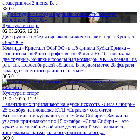
а завершился 2 июня. В...
389
0
Культура и спорт
02.03.2026, 12:32
Две трудные победы одержали хоккеисты команды «Кристалл
ОбьГЭС»
Команда «Кристалл ОбьГЭС» в 1/8 финала Кубка Ермака –
главного хоккейного трофея высшей лиги НСО – одержала
две трудные, но яркие победы над командой ХК «Арсенал» из
р.п. Чик Новосибирской области. В первом матче 28 февраля
команда Советского района с блеском...
365
0
Культура и спорт
19.09.2025, 15:32
Талантливых приглашают на Кубок искусств «Сила Сибири»
25 октября на площадке КТЦ «Евразия» состоится
Всероссийский кубок искусств «Сила Сибири». Заявки на
участие принимаются по 15 октября. «Сила Сибири» – это
яркое и масштабное событие достижений музыкального,
танцевального, театрального, оригинального,...
369
0