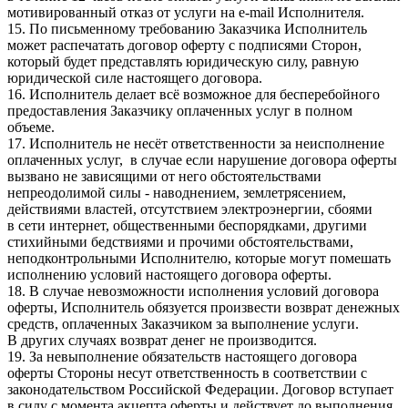
мотивированный отказ от услуги на e-mail Исполнителя.
15. По письменному требованию Заказчика Исполнитель
может распечатать договор оферту с подписями Сторон,
который будет представлять юридическую силу, равную
юридической силе настоящего договора.
16. Исполнитель делает всё возможное для бесперебойного
предоставления Заказчику оплаченных услуг в полном
объеме.
17. Исполнитель не несёт ответственности за неисполнение
оплаченных услуг, в случае если нарушение договора оферты
вызвано не зависящими от него обстоятельствами
непреодолимой силы - наводнением, землетрясением,
действиями властей, отсутствием электроэнергии, сбоями
в сети интернет, общественными беспорядками, другими
стихийными бедствиями и прочими обстоятельствами,
неподконтрольными Исполнителю, которые могут помешать
исполнению условий настоящего договора оферты.
18. В случае невозможности исполнения условий договора
оферты, Исполнитель обязуется произвести возврат денежных
средств, оплаченных Заказчиком за выполнение услуги.
В других случаях возврат денег не производится.
19. За невыполнение обязательств настоящего договора
оферты Стороны несут ответственность в соответствии с
законодательством Российской Федерации. Договор вступает
в силу с момента акцепта оферты и действует до выполнения