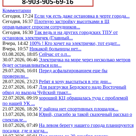
Комментарии
Сегодня, 17:24
Если уж есть даже остановка в черте города...
Сегодня, 16:37
Плотную застройку высотками в Щ
оправдывают спросом сотрудников...
Сегодня, 16:30
Так ведь и на других городских ТПУ от
остановок электричек (Главный...
Вчера, 14:42
100% ! Кто хочет на электричке, тот ездит...
Вчера, 10:57
Никакой больницы нет...
03.08.2026, 18:05
Сейчас от о.п...
30.07.2026, 06:46
Электричка на море через несколько метров
будет останавливаться или...
29.07.2026, 16:01
Перед асфальтированием еще бы
проверили...
28.07.2026, 23:23
Ребят я хочу выспаться в эти дни...
22.07.2026, 16:47
Для разгрузки Бердского надо Восточный
обход до выхода Чуйский тракт...
22.07.2026, 09:19
хороший КЦ обращалась туда с проблемой
по нашей УК ...
21.07.2026, 18:26
У района нет спортивных площадок...
13.07.2026, 10:34
Юрий, спасибо за такой сказочный рассказ о
спектакле...
10.07.2026, 07:49
На левом берегу нашего города планируются
посадки ,где и когда...