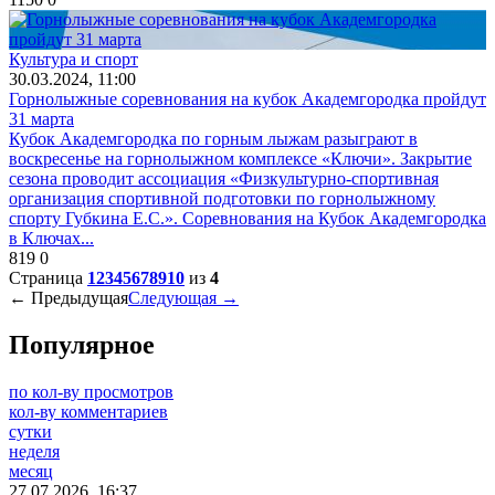
Культура и спорт
30.03.2024, 11:00
Горнолыжные соревнования на кубок Академгородка пройдут
31 марта
Кубок Академгородка по горным лыжам разыграют в
воскресенье на горнолыжном комплексе «Ключи». Закрытие
сезона проводит ассоциация «Физкультурно-спортивная
организация спортивной подготовки по горнолыжному
спорту Губкина Е.С.». Соревнования на Кубок Академгородка
в Ключах...
819
0
Страница
1
2
3
4
5
6
7
8
9
10
из
4
← Предыдущая
Следующая →
Популярное
по кол-ву просмотров
кол-ву комментариев
сутки
неделя
месяц
27.07.2026, 16:37