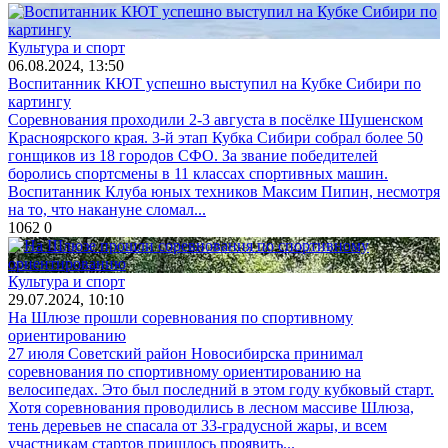
Культура и спорт
06.08.2024, 13:50
Воспитанник КЮТ успешно выступил на Кубке Сибири по
картингу
Соревнования проходили 2-3 августа в посёлке Шушенском
Красноярского края. 3-й этап Кубка Сибири собрал более 50
гонщиков из 18 городов СФО. За звание победителей
боролись спортсмены в 11 классах спортивных машин.
Воспитанник Клуба юных техников Максим Пипин, несмотря
на то, что накануне сломал...
1062
0
Культура и спорт
29.07.2024, 10:10
На Шлюзе прошли соревнования по спортивному
ориентированию
27 июля Советский район Новосибирска принимал
соревнования по спортивному ориентированию на
велосипедах. Это был последний в этом году кубковый старт.
Хотя соревнования проводились в лесном массиве Шлюза,
тень деревьев не спасала от 33-градусной жары, и всем
участникам стартов пришлось проявить...