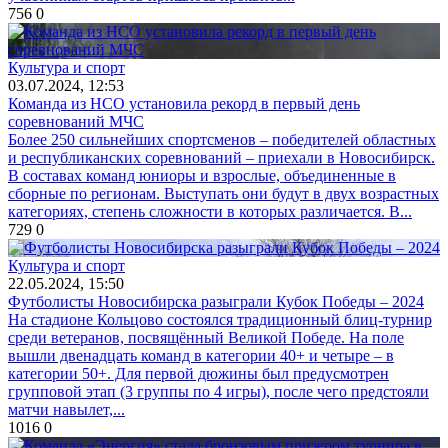
756
0
Культура и спорт
03.07.2024, 12:53
Команда из НСО установила рекорд в первый день
соревнований МЧС
Более 250 сильнейших спортсменов – победителей областных
и республиканских соревнований – приехали в Новосибирск.
В составах команд юниоры и взрослые, объединенные в
сборные по регионам. Выступать они будут в двух возрастных
категориях, степень сложности в которых различается. В...
729
0
Культура и спорт
22.05.2024, 15:50
Футболисты Новосибирска разыграли Кубок Победы – 2024
На стадионе Кольцово состоялся традиционный блиц-турнир
среди ветеранов, посвящённый Великой Победе. На поле
вышли двенадцать команд в категории 40+ и четыре – в
категории 50+. Для первой дюжины был предусмотрен
групповой этап (3 группы по 4 игры), после чего предстояли
матчи навылет,...
1016
0