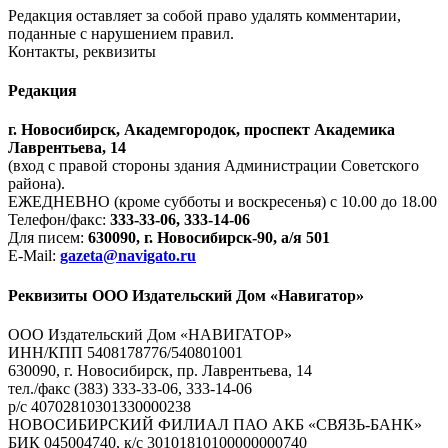
Редакция оставляет за собой право удалять комментарии,
поданные с нарушением правил.
Контакты, реквизиты
Редакция
г. Новосибирск, Академгородок, проспект Академика
Лаврентьева, 14
(вход с правой стороны здания Администрации Советского
района).
ЕЖЕДНЕВНО (кроме субботы и воскресенья) с 10.00 до 18.00
Телефон/факс:
333-33-06, 333-14-06
Для писем:
630090, г. Новосибирск-90, а/я 501
E-Mail:
gazeta@navigato.ru
Реквизиты ООО Издательский Дом «Навигатор»
ООО Издательский Дом «НАВИГАТОР»
ИНН/КПП 5408178776/540801001
630090, г. Новосибирск, пр. Лаврентьева, 14
тел./факс (383) 333-33-06, 333-14-06
р/с 40702810301330000238
НОВОСИБИРСКИЙ ФИЛИАЛ ПАО АКБ «СВЯЗЬ-БАНК»
БИК 045004740, к/с 30101810100000000740