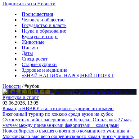
Подписаться на Новости
Происшествия
Человек и общество
Государство и власть
Наука и образование
Культура и спорт
Животные
Письма
Даты
Спецпроект
Старые рубрики
Здоровье и медицина
«ЗНАЙ НАШИХ». НАРОДНЫЙ ПРОЕКТ
Новости
/ #кубок
Культура и спорт
03.06.2026, 13:05
Команда НВВКУ стала второй в турнире по хоккею
Ежегодный турнир по хоккею среди вузов на кубок
Сухопутных войск завершился в Бердске. Он начался 27 мая
матчем между признанными фаворитами – командами
Новосибирского высшего военного командного училища и
Московского высшего общевойскового командного училища,