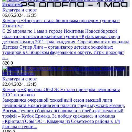
Культура и спорт
06.05.2024, 12:35
Команда «Энергия» стала бронзовым призером турнира в
Искитиме
С 29 апреля по 1 мая в городе Искитиме Новосибирской
области состоялся хоккейный турнир «Кубок мира» среди
детских команд 2011 года рождения. Соревнования проводила
Детская Супер Лига – организатор детских хоккейных
турниров в Сибирском федеральном округе. Игры проходят
в...
820
0
Культура и спорт
22.04.2024, 12:45
Команда «Кристалл ОбьГЭС» стала призёром чемпионата
НСО по хоккею
Завершился очередной хоккейный сезон высшей лиги
чемпионата Новосибирской области среди мужских команд.
Восемь лучших сборных оспаривали в плей-офф желанный
трофей – Кубок Ермака. За победу сражалась и команда
«Кристалл ОбьГЭС». Команда из Советского района в 1/4
финала в серии...
1150
0