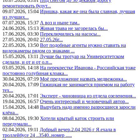
10.07.2026, 05:01
Под снегом до 30 декабря дорогу
ремонтировать будут...
09.07.2026, 15:04
Иришка, какая же она была славная, лучшая
из лучших...
07.07.2026, 15:37
А воз и ныне там..
24.06.2026, 15:13
Живая трава не загорелась бы...
17.06.2026, 03:30
Переключились на насосы...
27.05.2026, 20:02
27.05.26г...
22.05.2026, 13:50
Вот подобные агенты нужно ставить на
видеокамеры рядом со знаками ...
15.05.2026, 13:11
Лучше бы тротуар на Университетском
сделали, и от и от о.п...
03.05.2026, 14:18
На перекрестке Иванова - Россиийская тоже
постоянно голубиная клоака...
30.04.2026, 07:19
Моё предложение назвать медвежонка...
20.04.2026, 17:09
Гижицкая не занимается приемом на работу
тех...
20.04.2026, 17:01
Эксперт - чиновница из отдела озеленения...
19.04.2026, 16:57
Очень интересный и человечный автор...
15.04.2026, 14:48
Вырубать надо именно разросшиеся заросли
клёна...
08.04.2026, 19:30
Хотели крытый каток строить или
передумали...
02.04.2026, 19:11
Добрый вечер.2.04 2026 г Я.ехала в
троллейбусе 24 ..3540..номер .....