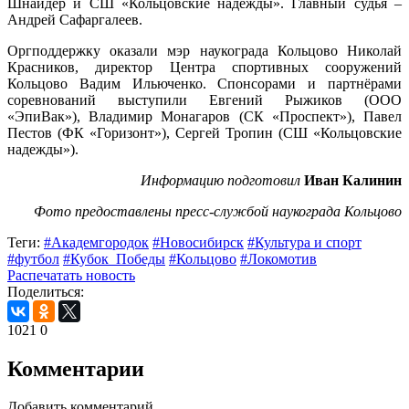
Шнайдер и СШ «Кольцовские надежды». Главный судья –
Андрей Сафаргалеев.
Оргподдержку оказали мэр наукограда Кольцово Николай
Красников, директор Центра спортивных сооружений
Кольцово Вадим Ильюченко. Спонсорами и партнёрами
соревнований выступили Евгений Рыжиков (OOO
«ЭпиВак»), Владимир Монагаров (СК «Проспект»), Павел
Пестов (ФК «Горизонт»), Сергей Тропин (СШ «Кольцовские
надежды»).
Информацию подготовил
Иван Калинин
Фото предоставлены пресс-службой наукограда Кольцово
Теги:
#Академгородок
#Новосибирск
#Культура и спорт
#футбол
#Кубок_Победы
#Кольцово
#Локомотив
Распечатать новость
Поделиться:
1021
0
Комментарии
Добавить комментарий