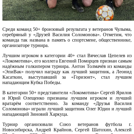
Среди команд 50+ бронзовый результата у ветеранов Чулыма,
серебряный у «Друзей Василия Соломонова». Отметим, что
команда так названа в память о спортсмене, общественнике,
организаторе турнира.
Лучшим игроком в категории 40+ стал Вячеслав Цепелев из
«Локомотива», его коллега Евгений Поморцев признан самым
надёжным голкипером турнира. Антон Толмачёв из команды
«ЭпиВак» получил награду как лучший защитник, а Леонид
Касаткин, выступавший за «Горизонт», стал лучшим
нападающим Кубка Победы.
В категории 50+ представители «Локомотива» Сергей Ярилов
и Юрий Олещенко признаны лучшим игроком и лучший
вратарём соответственно. За команду «Друзья Василия
Соломонова» играли лучший защитник Олег Юдин и лучший
нападающий Зиновий Харкуца.
Турнир организовали Союз ветеранов футбола г.
Новосибирска, Андрей Крайнов, Сергей Шатохин, Алексей