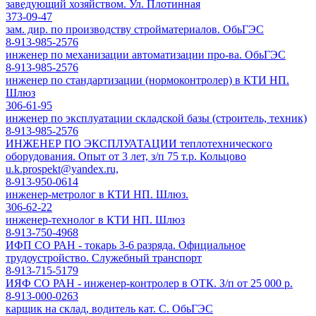
заведующий хозяйством. Ул. Плотинная
373-09-47
зам. дир. по производству стройматериалов. ОбьГЭС
8-913-985-2576
инженер по механизации автоматизации про-ва. ОбьГЭС
8-913-985-2576
инженер по стандартизации (нормоконтролер) в КТИ НП.
Шлюз
306-61-95
инженер по эксплуатации складской базы (строитель, техник)
8-913-985-2576
ИНЖЕНЕР ПО ЭКСПЛУАТАЦИИ теплотехнического
оборудования. Опыт от 3 лет, з/п 75 т.р. Кольцово
u.k.prospekt@yandex.ru,
8-913-950-0614
инженер-метролог в КТИ НП. Шлюз.
306-62-22
инженер-технолог в КТИ НП. Шлюз
8-913-750-4968
ИФП СО РАН - токарь 3-6 разряда. Официальное
трудоустройство. Служебный транспорт
8-913-715-5179
ИЯФ СО РАН - инженер-контролер в ОТК. З/п от 25 000 р.
8-913-000-0263
карщик на склад, водитель кат. С. ОбьГЭС