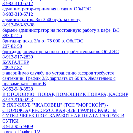
8-983-310-6712
администратор-горничная в сауну. ОбьГЭС
8-983-310-6712
администратор. З/п 3500 руб. за смену
8-913-063-57-98
бармен-администратор на постоянную работу в кафе. В/З
383-02-55
бригадир цеха. З/п от 75 000 р. ОбьГЭС
207-82-58
бригадир, оператор на про-во стройматериалов. ОбьГЭС
8-913-917-2830
БУХГАЛТЕР
209-37-87
в аварийную службу по устранению засоров требуется
сантехник. График 2/2, зарплата от 60 т.р. Желательно с
правами категории В
8-952-948-3538
В СТОЛОВУЮ - ПОВАР, ПОМОЩНИК ПОВАРА, КАССИР
8-913-916-0223
В ЯХТ-КЛУБ "ЧКАЛОВЕЦ" (ТСН "МОРСКОЙ") -
СТОРОЖ. АДРЕС: РУССКАЯ, 42Б. ГРАФИК РАБОТЫ
СУТКИ ЧЕРЕЗ ТРОЕ. ЗАРАБОТНАЯ ПЛАТА 1700 РУБ. В
СУТКИ
8-913-955-9409
вахтер. График 1/2