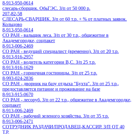
8-913-950-0614
слесарь-сборщик. ОбьГЭС. З/п от 50 000 р.
207-82-58
СЛЕСАРЬ-СВАРЩИК. З/п от 60 т.р. + % от платных заявок.
Кольцово
8-913-950-0614
СО РАН - вальщик леса. З/п от 30 т.р., общежитие в
Академгородке, соцпакет
8-913-006-2469
СО РАН - ведущий специалист (временно). З/п от 20 т.р.
8-913-916-2957
СО РАН - водитель категории В,С. З/п 25 т.р.
8-913-916-1629
СО РАН - горничная гостиницы. З/п от 25 т.р.
8-993-024-2836
СО РАН - дворник на базу отдыха "Бухта". З/п от 25 т.р.,
предоставляется питание и проживание на базе
8-913-915-0670
СО РАН - лесоруб. З/п от 22 т.р., общежитие в Академгородке,
соцпакет
8-913-006-2469
СО РАН - рабочий зеленого хозяйства. З/п от 35 т.р.
8-913-006-2471
СОТРУДНИК РАЗДАЧИ/ПРОДАВЕЦ-КАССИР. З/П ОТ 40
Т.Р.