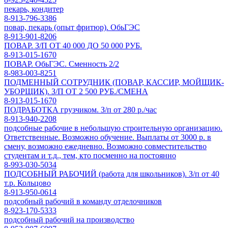
пекарь, кондитер
8-913-796-3386
повар, пекарь (опыт фритюр). ОбьГЭС
8-913-901-8206
ПОВАР. З/П ОТ 40 000 ДО 50 000 РУБ.
8-913-015-1670
ПОВАР. ОбьГЭС. Сменность 2/2
8-983-003-8251
ПОДМЕННЫЙ СОТРУДНИК (ПОВАР, КАССИР, МОЙЩИК-
УБОРЩИК). З/П ОТ 2 500 РУБ./СМЕНА
8-913-015-1670
ПОДРАБОТКА грузчиком. З/п от 280 р./час
8-913-940-2208
подсобные рабочие в небольшую строительную организацию.
Ответственные. Возможно обучение. Выплаты от 3000 р. в
смену, возможно ежедневно. Возможно совместительство
студентам и т.д., тем, кто посменно на постоянно
8-993-030-5034
ПОДСОБНЫЙ РАБОЧИЙ (работа для школьников). З/п от 40
т.р. Кольцово
8-913-950-0614
подсобный рабочий в команду отделочников
8-923-170-5333
подсобный рабочий на производство