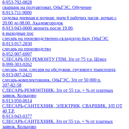
8-953-792-0828
сварщик на полуавтомат. ОбьГЭС. Обучение
8-913-711-9000
сиделка дневная и ночная: днем 6 рабочих часов, ночью с
20.00 до 08.00. Академгородок
8-913-943-0600 звонить после 19.00,
в выходные пос
слесарь на производственно-складскую базу. ОбьГЭС
8-913-917-2830
слесарь на производство
8-952-907-6997
СЛЕСАРЬ ПО РЕМОНТУ ГПМ. З/п от 75 т.р. Шлюз
8-999-303-0262
слесарь, пом. слесаря на обслужив. грузового транспорта
8-913-007-2425
слесарь-комплектовщик. ОбьГЭС. З/п от 50 000 р.
207-82-58
СЛЕСАРЬ-РЕМОНТНИК. З/п от 55 т.р. + % от платных
заявок. Кольцово
8-913-950-0614
СЛЕСАРЬ-САНТЕХНИК, ЭЛЕКТРИК, СВАРЩИК. З/П ОТ
40 Т.Р.
8-913-943-0377
СЛЕСАРЬ-САНТЕХНИК. З/п от 55 т.р. + % от платных
заявок. Кольцово