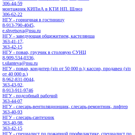
306-44-59
монтажник КИПиА в КТИ НП. Шлюз
306-62-22
НГУ - горничная в гостиницу
8-913-790-4045,
e.shvetsova@nsu.ru
НГУ - заведующая общежитием, кастелянша
363-41-17,
363-42-15
НГУ - повар, грузчик в столовую СУНЦ
8-909-534-0336,
t.silanteva@nsu.ru
НГУ - повар, кондитер (з/п от 50 000 р.); кассир, продавец (з/п
от 40 000 р.)
8-962-831-0044,
363-43-92,
8-913-911-9746
НГУ - подсобный рабочий
363-44-07
НГУ - слесарь-вентиляционщик, слесарь-ремонтник, лифтер
363-40-93
НГУ - слесарь-сантехник
363-40-98,
363-42-15
НГУ - специалист по пожарной профилактике, специалист по