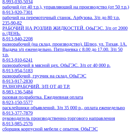
8-993-030-5034
рабочий (от 40 т.р.), управляющий на производство (от 50 т.р.)
8-913-920-7301
рабочий на перемоточный станок. Арбузова. З/п до 80 т.р.
235-90-82
РАБОЧИЙ НА РОЗЛИВ ЖИДКОСТЕЙ. ОбьГЭС. З/п от 2000
р./ДЕНЬ.
8-913-940-2208
разнорабочий (на склад, производство). Шлюз, ул. Тихая, 1А.
Выдача з/п еженедельно. Пятидневка с 8.00 до 17.00. З/п 50
т.р.
8-913-910-6241
разнорабочий в мясной цех. ОбьГЭС. З/п от 40 000 р.
8-913-954-5183
разнорабочий, грузчик на склад. ОбьГЭС
8-913-917-2830
РАЗНОРАБОЧИЙ. З/П ОТ 40 Т.Р.
8-983-136-5484
разовая подработка. Ежедневная оплата
8-923-150-5577
расклейщики объявлений. З/п 35 000 р., оплата еженедельно
8-913-377-7879
руководитель производственно-торгового направления
8-913-985-2576
сборщик корпусной мебели с опытом. ОбьГЭС