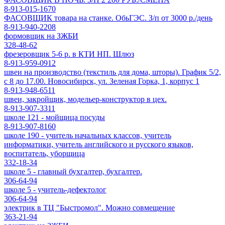
8-913-015-1670
ФАСОВЩИК товара на станке. ОбьГЭС. З/п от 3000 р./день
8-913-940-2208
формовщик на ЗЖБИ
328-48-62
фрезеровщик 5-6 р. в КТИ НП. Шлюз
8-913-959-0912
швеи на производство (текстиль для дома, шторы). График 5/2,
с 8 до 17.00. Новосибирск, ул. Зеленая Горка, 1, корпус 1
8-913-948-6511
швеи, закройщик, модельер-конструктор в цех.
8-913-907-3311
школе 121 - мойщица посуды
8-913-907-8160
школе 190 - учитель начальных классов, учитель
информатики, учитель английского и русского языков,
воспитатель, уборщица
332-18-34
школе 5 - главный бухгалтер, бухгалтер.
306-64-94
школе 5 - учитель-дефектолог
306-64-94
электрик в ТЦ "Быстромол". Можно совмещение
363-21-94