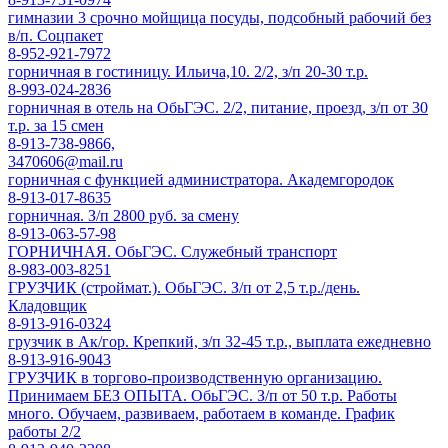
гимназии 3 срочно мойщица посуды, подсобный рабочий без
в/п. Соцпакет
8-952-921-7972
горничная в гостиницу. Ильича,10. 2/2, з/п 20-30 т.р.
8-993-024-2836
горничная в отель на ОбьГЭС. 2/2, питание, проезд, з/п от 30
т.р. за 15 смен
8-913-738-9866,
3470606@mail.ru
горничная с функцией администратора. Академгородок
8-913-017-8635
горничная. З/п 2800 руб. за смену
8-913-063-57-98
ГОРНИЧНАЯ. ОбьГЭС. Служебный транспорт
8-983-003-8251
ГРУЗЧИК (строймат.). ОбьГЭС. З/п от 2,5 т.р./день.
Кладовщик
8-913-916-0324
грузчик в Ак/гор. Крепкий, з/п 32-45 т.р., выплата ежедневно
8-913-916-9043
ГРУЗЧИК в торгово-производственную организацию.
Принимаем БЕЗ ОПЫТА. ОбьГЭС. З/п от 50 т.р. Работы
много. Обучаем, развиваем, работаем в команде. График
работы 2/2