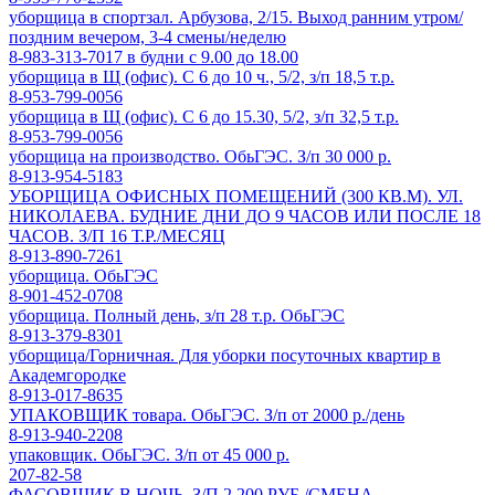
уборщица в спортзал. Арбузова, 2/15. Выход ранним утром/
поздним вечером, 3-4 смены/неделю
8-983-313-7017 в будни с 9.00 до 18.00
уборщица в Щ (офис). С 6 до 10 ч., 5/2, з/п 18,5 т.р.
8-953-799-0056
уборщица в Щ (офис). С 6 до 15.30, 5/2, з/п 32,5 т.р.
8-953-799-0056
уборщица на производство. ОбьГЭС. З/п 30 000 р.
8-913-954-5183
УБОРЩИЦА ОФИСНЫХ ПОМЕЩЕНИЙ (300 КВ.М). УЛ.
НИКОЛАЕВА. БУДНИЕ ДНИ ДО 9 ЧАСОВ ИЛИ ПОСЛЕ 18
ЧАСОВ. З/П 16 Т.Р./МЕСЯЦ
8-913-890-7261
уборщица. ОбьГЭС
8-901-452-0708
уборщица. Полный день, з/п 28 т.р. ОбьГЭС
8-913-379-8301
уборщица/Горничная. Для уборки посуточных квартир в
Академгородке
8-913-017-8635
УПАКОВЩИК товара. ОбьГЭС. З/п от 2000 р./день
8-913-940-2208
упаковщик. ОбьГЭС. З/п от 45 000 р.
207-82-58
ФАСОВЩИК В НОЧЬ. З/П 2 200 РУБ./СМЕНА