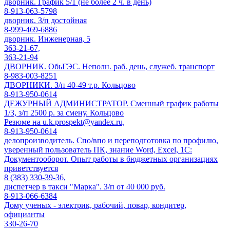
дворник. График 5/1 (не более 2 ч. в день)
8-913-063-5798
дворник. З/п достойная
8-999-469-6886
дворник. Инженерная, 5
363-21-67,
363-21-94
ДВОРНИК. ОбьГЭС. Неполн. раб. день, служеб. транспорт
8-983-003-8251
ДВОРНИКИ. З/п 40-49 т.р. Кольцово
8-913-950-0614
ДЕЖУРНЫЙ АДМИНИСТРАТОР. Сменный график работы
1/3, з/п 2500 р. за смену. Кольцово
Резюме на u.k.prospekt@yandex.ru,
8-913-950-0614
делопроизводитель. Спо/впо и переподготовка по профилю,
уверенный пользователь ПК, знание Word, Excel, 1С:
Документооборот. Опыт работы в бюджетных организациях
приветствуется
8 (383) 330-39-36,
диспетчер в такси "Марка". З/п от 40 000 руб.
8-913-066-6384
Дому ученых - электрик, рабочий, повар, кондитер,
официанты
330-26-70