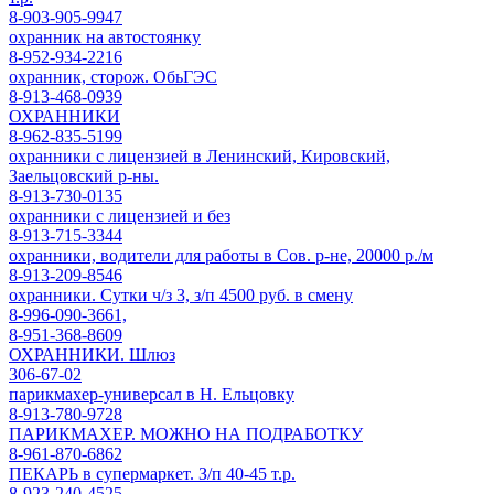
8-903-905-9947
охранник на автостоянку
8-952-934-2216
охранник, сторож. ОбьГЭС
8-913-468-0939
ОХРАННИКИ
8-962-835-5199
охранники с лицензией в Ленинский, Кировский,
Заельцовский р-ны.
8-913-730-0135
охранники с лицензией и без
8-913-715-3344
охранники, водители для работы в Сов. р-не, 20000 р./м
8-913-209-8546
охранники. Сутки ч/з 3, з/п 4500 руб. в смену
8-996-090-3661,
8-951-368-8609
ОХРАННИКИ. Шлюз
306-67-02
парикмахер-универсал в Н. Ельцовку
8-913-780-9728
ПАРИКМАХЕР. МОЖНО НА ПОДРАБОТКУ
8-961-870-6862
ПЕКАРЬ в супермаркет. З/п 40-45 т.р.
8-923-240-4525