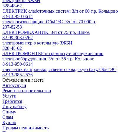
электрик на ЗЖБИ
328-48-62
ЭЛЕКТРИК слаботочных систем. З/п от 60 т.р. Кольцово
8-913-950-0614
электрогазосварщик. ОбьГЭС. З/п от 70 000 р.
207-82-58
ЭЛЕКТРОМЕХАНИК. З/п от 75 т.р. Шлюз
8-999-303-0262
электромонтер в котельную ЗЖБИ
328-48-62
ЭЛЕКТРОМОНТЕР по ремонту и обслуживанию
электрооборудования. З/п от 55 т.р. Кольцово
8-913-950-0614
энергетик на производственно-складскую базу. ОбьГЭС
8-913-985-2576
Объявления в газете
Автоуслуги
Ремонт и строительство
Услуги
Требуется
Ищу работу
Сниму
Сдам
Куплю
Продам недвижимость