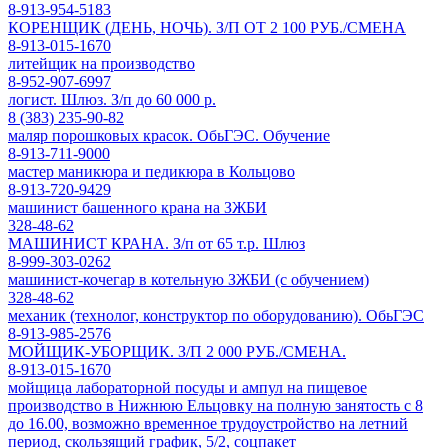
8-913-954-5183
КОРЕНЩИК (ДЕНЬ, НОЧЬ). З/П ОТ 2 100 РУБ./СМЕНА
8-913-015-1670
литейщик на производство
8-952-907-6997
логист. Шлюз. З/п до 60 000 р.
8 (383) 235-90-82
маляр порошковых красок. ОбьГЭС. Обучение
8-913-711-9000
мастер маникюра и педикюра в Кольцово
8-913-720-9429
машинист башенного крана на ЗЖБИ
328-48-62
МАШИНИСТ КРАНА. З/п от 65 т.р. Шлюз
8-999-303-0262
машинист-кочегар в котельную ЗЖБИ (с обучением)
328-48-62
механик (технолог, конструктор по оборудованию). ОбьГЭС
8-913-985-2576
МОЙЩИК-УБОРЩИК. З/П 2 000 РУБ./СМЕНА.
8-913-015-1670
мойщица лабораторной посуды и ампул на пищевое
производство в Нижнюю Ельцовку на полную занятость с 8
до 16.00, возможно временное трудоустройство на летний
период, скользящий график, 5/2, соцпакет