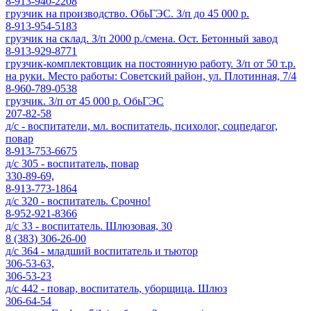
8-913-940-2208
грузчик на производство. ОбьГЭС. З/п до 45 000 р.
8-913-954-5183
грузчик на склад. З/п 2000 р./смена. Ост. Бетонный завод
8-913-929-8771
грузчик-комплектовщик на постоянную работу. З/п от 50 т.р.
на руки. Место работы: Советский район, ул. Плотинная, 7/4
8-960-789-0538
грузчик. З/п от 45 000 р. ОбьГЭС
207-82-58
д/с - воспитатели, мл. воспитатель, психолог, соцпедагог,
повар
8-913-753-6675
д/с 305 - воспитатель, повар
330-89-69,
8-913-773-1864
д/с 320 - воспитатель. Срочно!
8-952-921-8366
д/с 33 - воспитатель. Шлюзовая, 30
8 (383) 306-26-00
д/с 364 - младший воспитатель и тьютор
306-53-63,
306-53-23
д/с 442 - повар, воспитатель, уборщица. Шлюз
306-64-54