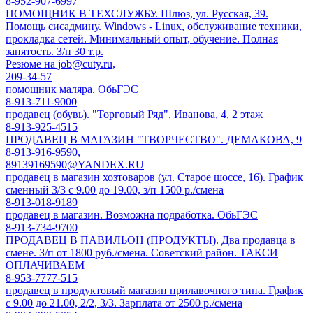
8-952-907-6997
ПОМОЩНИК В ТЕХСЛУЖБУ. Шлюз, ул. Русская, 39.
Помощь сисадмину. Windows - Linux, обслуживание техники,
прокладка сетей. Минимальный опыт, обучение. Полная
занятость. З/п 30 т.р.
Резюме на job@cuty.ru,
209-34-57
помощник маляра. ОбьГЭС
8-913-711-9000
продавец (обувь). "Торговый Ряд", Иванова, 4, 2 этаж
8-913-925-4515
ПРОДАВЕЦ В МАГАЗИН "ТВОРЧЕСТВО". ДЕМАКОВА, 9
8-913-916-9590,
89139169590@YANDEX.RU
продавец в магазин хозтоваров (ул. Старое шоссе, 16). График
сменный 3/3 с 9.00 до 19.00, з/п 1500 р./смена
8-913-018-9189
продавец в магазин. Возможна подработка. ОбьГЭС
8-913-734-9700
ПРОДАВЕЦ В ПАВИЛЬОН (ПРОДУКТЫ). Два продавца в
смене. З/п от 1800 руб./смена. Советский район. ТАКСИ
ОПЛАЧИВАЕМ
8-953-7777-515
продавец в продуктовый магазин прилавочного типа. График
с 9.00 до 21.00, 2/2, 3/3. Зарплата от 2500 р./смена