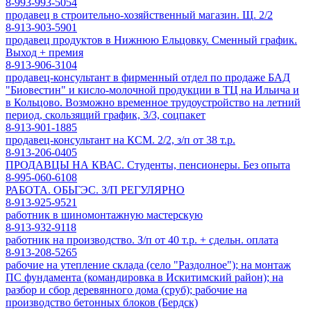
8-993-993-5054
продавец в строительно-хозяйственный магазин. Щ. 2/2
8-913-903-5901
продавец продуктов в Нижнюю Ельцовку. Сменный график.
Выход + премия
8-913-906-3104
продавец-консультант в фирменный отдел по продаже БАД
"Биовестин" и кисло-молочной продукции в ТЦ на Ильича и
в Кольцово. Возможно временное трудоустройство на летний
период, скользящий график, 3/3, соцпакет
8-913-901-1885
продавец-консультант на КСМ. 2/2, з/п от 38 т.р.
8-913-206-0405
ПРОДАВЦЫ НА КВАС. Студенты, пенсионеры. Без опыта
8-995-060-6108
РАБОТА. ОБЬГЭС. З/П РЕГУЛЯРНО
8-913-925-9521
работник в шиномонтажную мастерскую
8-913-932-9118
работник на производство. З/п от 40 т.р. + сдельн. оплата
8-913-208-5265
рабочие на утепление склада (село "Раздолное"); на монтаж
ПС фундамента (командировка в Искитимский район); на
разбор и сбор деревянного дома (сруб); рабочие на
производство бетонных блоков (Бердск)