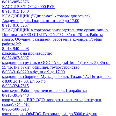
8-913-985-2576
КАССИР. З/П ОТ 40 000 РУБ.
8-913-015-1670
КЛАДОВЩИК ("Дипломат" - товары для офиса).
Академгородок. График пн.-пт. с 9 до 17.00
8-913-016-3267
КЛАДОВЩИК в торгово-производственную организацию.
Принимаем БЕЗ ОПЫТА. ОбьГЭС. З/п от 70 т.р. Работы
много. Обучаем, развиваем, работаем в команде. График
работы 2/2
8-913-940-2208
кладовщик на производство
8-952-907-6997
кладовщик-грузчик в ООО "АкадемШина" (Тихая, 2). З/п от
55 т.р. (на руки), официал. трудоустройство
8-983-310-0229 в будни с 9 до 17.00
кладовщик-сборщик. Муж., до 50 лет. Тихая, 1А. Пятидневка,
c 8.00 до 17.00, з/п 55 т.р.
8-983-324-7615
консьерж. Работа для пенсионеров. Подработка
8-913-391-9448
координатор (ERP, ЭДО, возвраты, логистика, отгрузки,
склад). ОбьГЭС
8-966-500-5913
коптильщик. ОбьГЭС. Без опыта, з/п до 5000 р./сутки