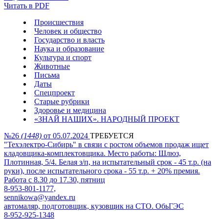
Читать в PDF
Происшествия
Человек и общество
Государство и власть
Наука и образование
Культура и спорт
Животные
Письма
Даты
Спецпроект
Старые рубрики
Здоровье и медицина
«ЗНАЙ НАШИХ». НАРОДНЫЙ ПРОЕКТ
№26
(1448)
от 05.07.2024
ТРЕБУЕТСЯ
"Техэлектро-Сибирь" в связи с ростом объемов продаж ищет
кладовщика-комплектовщика. Место работы: Шлюз,
Плотинная, 5/4. Белая з/п, на испытательный срок - 45 т.р. (на
руки), после испытательного срока - 55 т.р. + 20% премия.
Работа с 8.30 до 17.30, пятниц
8-953-801-1177,
sennikowa@yandex.ru
автомаляр, подготовщик, кузовщик на СТО. ОбьГЭС
8-952-925-1348