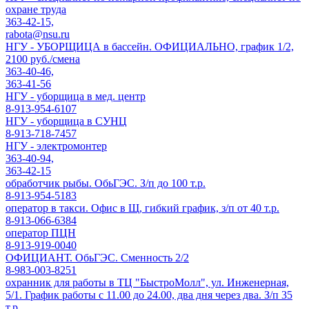
охране труда
363-42-15,
rabota@nsu.ru
НГУ - УБОРЩИЦА в бассейн. ОФИЦИАЛЬНО, график 1/2,
2100 руб./смена
363-40-46,
363-41-56
НГУ - уборщица в мед. центр
8-913-954-6107
НГУ - уборщица в СУНЦ
8-913-718-7457
НГУ - электромонтер
363-40-94,
363-42-15
обработчик рыбы. ОбьГЭС. З/п до 100 т.р.
8-913-954-5183
оператор в такси. Офис в Щ, гибкий график, з/п от 40 т.р.
8-913-066-6384
оператор ПЦН
8-913-919-0040
ОФИЦИАНТ. ОбьГЭС. Сменность 2/2
8-983-003-8251
охранник для работы в ТЦ "БыстроМолл", ул. Инженерная,
5/1. График работы с 11.00 до 24.00, два дня через два. З/п 35
т.р.