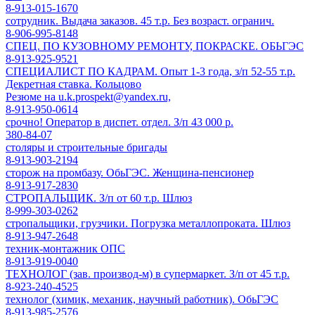
8-913-015-1670
сотрудник. Выдача заказов. 45 т.р. Без возраст. огранич.
8-906-995-8148
СПЕЦ. ПО КУЗОВНОМУ РЕМОНТУ, ПОКРАСКЕ. ОБЬГЭС
8-913-925-9521
СПЕЦИАЛИСТ ПО КАДРАМ. Опыт 1-3 года, з/п 52-55 т.р.
Декретная ставка. Кольцово
Резюме на u.k.prospekt@yandex.ru,
8-913-950-0614
срочно! Оператор в диспет. отдел. З/п 43 000 р.
380-84-07
столяры и строительные бригады
8-913-903-2194
сторож на промбазу. ОбьГЭС. Женщина-пенсионер
8-913-917-2830
СТРОПАЛЬЩИК. З/п от 60 т.р. Шлюз
8-999-303-0262
стропальщики, грузчики. Погрузка металлопроката. Шлюз
8-913-947-2648
техник-монтажник ОПС
8-913-919-0040
ТЕХНОЛОГ (зав. производ-м) в супермаркет. З/п от 45 т.р.
8-923-240-4525
технолог (химик, механик, научный работник). ОбьГЭС
8-913-985-2576