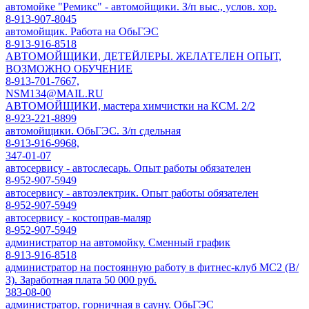
автомойке "Ремикс" - автомойщики. З/п выс., услов. хор.
8-913-907-8045
автомойщик. Работа на ОбьГЭС
8-913-916-8518
АВТОМОЙЩИКИ, ДЕТЕЙЛЕРЫ. ЖЕЛАТЕЛЕН ОПЫТ,
ВОЗМОЖНО ОБУЧЕНИЕ
8-913-701-7667,
NSM134@MAIL.RU
АВТОМОЙЩИКИ, мастера химчистки на КСМ. 2/2
8-923-221-8899
автомойщики. ОбьГЭС. З/п сдельная
8-913-916-9968,
347-01-07
автосервису - автослесарь. Опыт работы обязателен
8-952-907-5949
автосервису - автоэлектрик. Опыт работы обязателен
8-952-907-5949
автосервису - костоправ-маляр
8-952-907-5949
администратор на автомойку. Сменный график
8-913-916-8518
администратор на постоянную работу в фитнес-клуб МС2 (В/
З). Заработная плата 50 000 руб.
383-08-00
администратор, горничная в сауну. ОбьГЭС