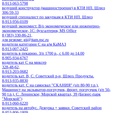
8-913-063-5798
ведущий конструктор (машиностроение) в КТИ НП. Шлюз
306-59-33
ведущий специалист по закупкам в КТИ НП. Шлюз
8-913-956-0109
ведущий экономист. В/о экономическое или инженерно-
экономическое, 1С: бухгалтерия, MS Office
8 (383) 330-86-21,
для резюме: gii@itam.nsc.ru
водители категории С на а/м КаМАЗ
8-913-007-2425
водитель в пекарню. З/п 1700 р., с 6.00 до 14.00
8-905-934-6767
водитель кат С на миксер
328-48-62,
8-913-203-0682
водитель кат. B, C. Советский р-н, Шлюз. Продукты.
8-913-935-8830
водитель кат. С на самосвал "СКАНИЯ" (з/п 80-90 т.р.).
Машинист на экскаватор-погрузчик, фронт. погрузчик (з/п 50-
90 т.р.). С. Ленинское, Морской квартал, 39 (Бизнес-парк
"Морской")
8-913-060-6220
водитель на автобус. Дежурка + заявки. Советский район
8-953-806-1809