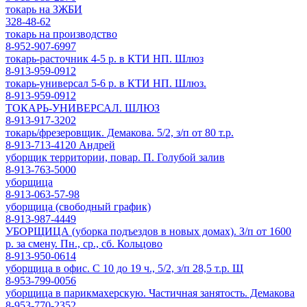
токарь на ЗЖБИ
328-48-62
токарь на производство
8-952-907-6997
токарь-расточник 4-5 р. в КТИ НП. Шлюз
8-913-959-0912
токарь-универсал 5-6 р. в КТИ НП. Шлюз.
8-913-959-0912
ТОКАРЬ-УНИВЕРСАЛ. ШЛЮЗ
8-913-917-3202
токарь/фрезеровщик. Демакова. 5/2, з/п от 80 т.р.
8-913-713-4120 Андрей
уборщик территории, повар. П. Голубой залив
8-913-763-5000
уборщица
8-913-063-57-98
уборщица (свободный график)
8-913-987-4449
УБОРЩИЦА (уборка подъездов в новых домах). З/п от 1600
р. за смену. Пн., ср., сб. Кольцово
8-913-950-0614
уборщица в офис. С 10 до 19 ч., 5/2, з/п 28,5 т.р. Щ
8-953-799-0056
уборщица в парикмахерскую. Частичная занятость. Демакова
8-953-770-2352