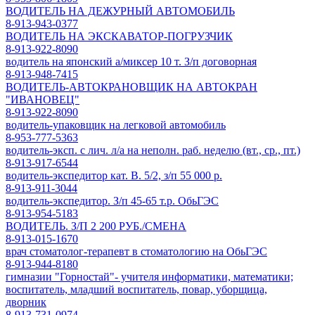
ВОДИТЕЛЬ НА ДЕЖУРНЫЙ АВТОМОБИЛЬ
8-913-943-0377
ВОДИТЕЛЬ НА ЭКСКАВАТОР-ПОГРУЗЧИК
8-913-922-8090
водитель на японский а/миксер 10 т. З/п договорная
8-913-948-7415
ВОДИТЕЛЬ-АВТОКРАНОВЩИК НА АВТОКРАН
"ИВАНОВЕЦ"
8-913-922-8090
водитель-упаковщик на легковой автомобиль
8-953-777-5363
водитель-эксп. с лич. л/а на неполн. раб. неделю (вт., ср., пт.)
8-913-917-6544
водитель-экспедитор кат. В. 5/2, з/п 55 000 р.
8-913-911-3044
водитель-экспедитор. З/п 45-65 т.р. ОбьГЭС
8-913-954-5183
ВОДИТЕЛЬ. З/П 2 200 РУБ./СМЕНА
8-913-015-1670
врач стоматолог-терапевт в стоматологию на ОбьГЭС
8-913-944-8180
гимназии "Горностай"- учителя информатики, математики;
воспитатель, младший воспитатель, повар, уборщица,
дворник
8-913-731-0974