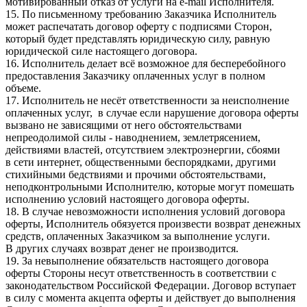
мотивированный отказ от услуги на e-mail Исполнителя.
15. По письменному требованию Заказчика Исполнитель
может распечатать договор оферту с подписями Сторон,
который будет представлять юридическую силу, равную
юридической силе настоящего договора.
16. Исполнитель делает всё возможное для бесперебойного
предоставления Заказчику оплаченных услуг в полном
объеме.
17. Исполнитель не несёт ответственности за неисполнение
оплаченных услуг, в случае если нарушение договора оферты
вызвано не зависящими от него обстоятельствами
непреодолимой силы - наводнением, землетрясением,
действиями властей, отсутствием электроэнергии, сбоями
в сети интернет, общественными беспорядками, другими
стихийными бедствиями и прочими обстоятельствами,
неподконтрольными Исполнителю, которые могут помешать
исполнению условий настоящего договора оферты.
18. В случае невозможности исполнения условий договора
оферты, Исполнитель обязуется произвести возврат денежных
средств, оплаченных Заказчиком за выполнение услуги.
В других случаях возврат денег не производится.
19. За невыполнение обязательств настоящего договора
оферты Стороны несут ответственность в соответствии с
законодательством Российской Федерации. Договор вступает
в силу с момента акцепта оферты и действует до выполнения