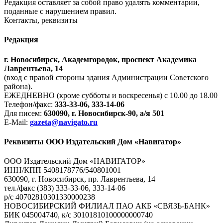
Редакция оставляет за собой право удалять комментарии,
поданные с нарушением правил.
Контакты, реквизиты
Редакция
г. Новосибирск, Академгородок, проспект Академика
Лаврентьева, 14
(вход с правой стороны здания Администрации Советского
района).
ЕЖЕДНЕВНО (кроме субботы и воскресенья) с 10.00 до 18.00
Телефон/факс:
333-33-06, 333-14-06
Для писем:
630090, г. Новосибирск-90, а/я 501
E-Mail:
gazeta@navigato.ru
Реквизиты ООО Издательский Дом «Навигатор»
ООО Издательский Дом «НАВИГАТОР»
ИНН/КПП 5408178776/540801001
630090, г. Новосибирск, пр. Лаврентьева, 14
тел./факс (383) 333-33-06, 333-14-06
р/с 40702810301330000238
НОВОСИБИРСКИЙ ФИЛИАЛ ПАО АКБ «СВЯЗЬ-БАНК»
БИК 045004740, к/с 30101810100000000740