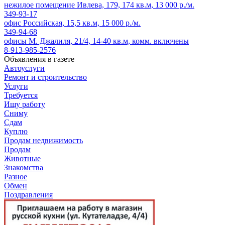
нежилое помещение Ивлева, 179, 174 кв.м, 13 000 р./м.
349-93-17
офис Российская, 15,5 кв.м, 15 000 р./м.
349-94-68
офисы М. Джалиля, 21/4, 14-40 кв.м, комм. включены
8-913-985-2576
Объявления в газете
Автоуслуги
Ремонт и строительство
Услуги
Требуется
Ищу работу
Сниму
Сдам
Куплю
Продам недвижимость
Продам
Животные
Знакомства
Разное
Обмен
Поздравления