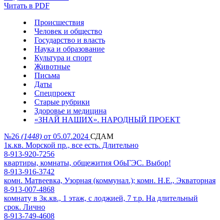
Читать в PDF
Происшествия
Человек и общество
Государство и власть
Наука и образование
Культура и спорт
Животные
Письма
Даты
Спецпроект
Старые рубрики
Здоровье и медицина
«ЗНАЙ НАШИХ». НАРОДНЫЙ ПРОЕКТ
№26
(1448)
от 05.07.2024
СДАМ
1к.кв. Морской пр., все есть. Длительно
8-913-920-7256
квартиры, комнаты, общежития ОбьГЭС. Выбор!
8-913-916-3742
комн. Матвеевка, Узорная (коммунал.); комн. Н.Е., Экваторная
8-913-007-4868
комнату в 3к.кв., 1 этаж, с лоджией, 7 т.р. На длительный
срок. Лично
8-913-749-4608