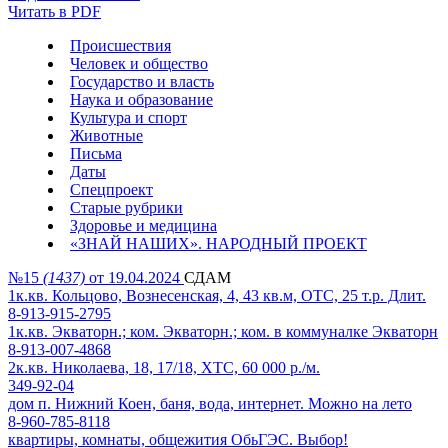
Читать в PDF
Происшествия
Человек и общество
Государство и власть
Наука и образование
Культура и спорт
Животные
Письма
Даты
Спецпроект
Старые рубрики
Здоровье и медицина
«ЗНАЙ НАШИХ». НАРОДНЫЙ ПРОЕКТ
№15
(1437)
от 19.04.2024
СДАМ
1к.кв. Кольцово, Вознесенская, 4, 43 кв.м, ОТС, 25 т.р. Длит.
8-913-915-2795
1к.кв. Экваторн.; ком. Экваторн.; ком. в коммуналке Экваторн
8-913-007-4868
2к.кв. Николаева, 18, 17/18, ХТС, 60 000 р./м.
349-92-04
дом п. Нижний Коен, баня, вода, интернет. Можно на лето
8-960-785-8118
квартиры, комнаты, общежития ОбьГЭС. Выбор!