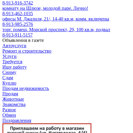
8-913-916-3742
комнату на Шлюзе, молодой паре. Лично!
8-913-462-1035
офисы М. Джалиля, 21/, 14-40 кв.м, комм. включены
8-913-985-2576
торг. помещ. Морской проспект, 29, 100 кв.м, подвал
8-913-911-5157
Объявления в газете
Автоуслуги
Ремонт и строительство
Услуги
Требуется
Ищу работу
Сниму
Сдам
Куплю
Продам недвижимость
Продам
Животные
Знакомства
Разное
Обмен
Поздравления