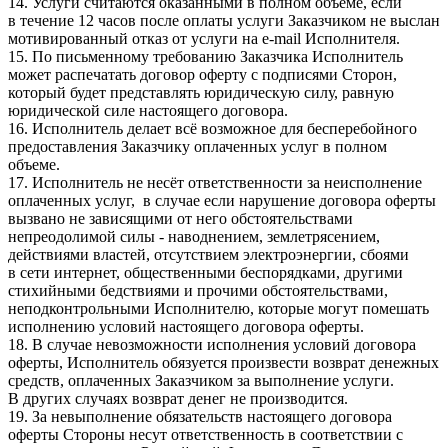
14. Услуги считаются оказанными в полном объеме, если
в течение 12 часов после оплаты услуги Заказчиком не выслан
мотивированный отказ от услуги на e-mail Исполнителя.
15. По письменному требованию Заказчика Исполнитель
может распечатать договор оферту с подписями Сторон,
который будет представлять юридическую силу, равную
юридической силе настоящего договора.
16. Исполнитель делает всё возможное для бесперебойного
предоставления Заказчику оплаченных услуг в полном
объеме.
17. Исполнитель не несёт ответственности за неисполнение
оплаченных услуг, в случае если нарушение договора оферты
вызвано не зависящими от него обстоятельствами
непреодолимой силы - наводнением, землетрясением,
действиями властей, отсутствием электроэнергии, сбоями
в сети интернет, общественными беспорядками, другими
стихийными бедствиями и прочими обстоятельствами,
неподконтрольными Исполнителю, которые могут помешать
исполнению условий настоящего договора оферты.
18. В случае невозможности исполнения условий договора
оферты, Исполнитель обязуется произвести возврат денежных
средств, оплаченных Заказчиком за выполнение услуги.
В других случаях возврат денег не производится.
19. За невыполнение обязательств настоящего договора
оферты Стороны несут ответственность в соответствии с