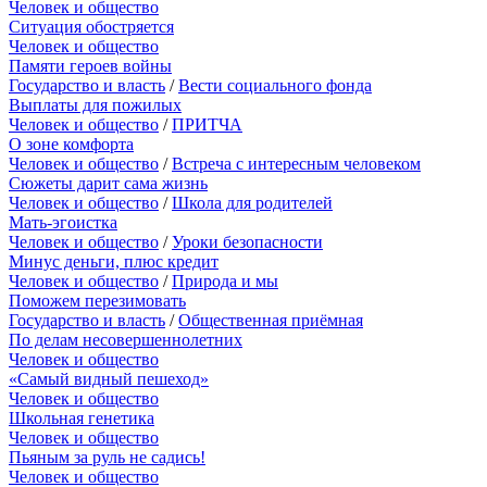
Человек и общество
Ситуация обостряется
Человек и общество
Памяти героев войны
Государство и власть
/
Вести социального фонда
Выплаты для пожилых
Человек и общество
/
ПРИТЧА
О зоне комфорта
Человек и общество
/
Встреча с интересным человеком
Сюжеты дарит сама жизнь
Человек и общество
/
Школа для родителей
Мать-эгоистка
Человек и общество
/
Уроки безопасности
Минус деньги, плюс кредит
Человек и общество
/
Природа и мы
Поможем перезимовать
Государство и власть
/
Общественная приёмная
По делам несовершеннолетних
Человек и общество
«Самый видный пешеход»
Человек и общество
Школьная генетика
Человек и общество
Пьяным за руль не садись!
Человек и общество