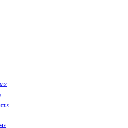
ОМУ
а
нтия
ОМУ