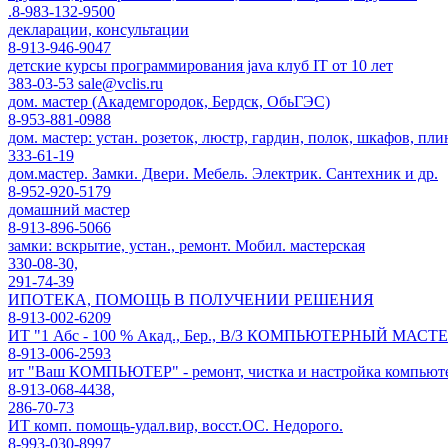
.8-983-132-9500
декларации, консультации
8-913-946-9047
детские курсы программирования java клуб IT от 10 лет
383-03-53 sale@vclis.ru
дом. мастер (Академгородок, Бердск, ОбьГЭС)
8-953-881-0988
дом. мастер: устан. розеток, люстр, гардин, полок, шкафов, пли
333-61-19
дом.мастер. Замки. Двери. Мебель. Электрик. Сантехник и др.
8-952-920-5179
домашний мастер
8-913-896-5066
замки: вскрытие, устан., ремонт. Мобил. мастерская
330-08-30,
291-74-39
ИПОТЕКА, ПОМОЩЬ В ПОЛУЧЕНИИ РЕШЕНИЯ
8-913-002-6209
ИТ "1 Абс - 100 % Акад., Бер., В/З КОМПЬЮТЕРНЫЙ МАСТ
8-913-006-2593
ит "Ваш КОМПЬЮТЕР" - ремонт, чистка и настройка компьютеро
8-913-068-4438,
286-70-73
ИТ комп. помощь-удал.вир, восст.ОС. Недорого.
8-993-030-8997