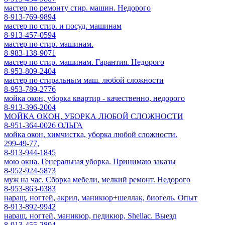
мастер по ремонту стир. машин. Недорого
8-913-769-9894
мастер по стир. и посуд. машинам
8-913-457-0594
мастер по стир. машинам.
8-983-138-9071
мастер по стир. машинам. Гарантия. Недорого
8-953-809-2404
мастер по стиральным маш. любой сложности
8-953-789-2776
мойка окон, уборка квартир - качественно, недорого
8-913-396-2004
МОЙКА ОКОН, УБОРКА ЛЮБОЙ СЛОЖНОСТИ
8-951-364-0026 ОЛЬГА
мойка окон, химчистка, уборка любой сложности.
299-49-77,
8-913-944-1845
мою окна. Генеральная уборка. Принимаю заказы
8-952-924-5873
муж на час. Сборка мебели, мелкий ремонт. Недорого
8-953-863-0383
наращ. ногтей, акрил, маникюр+шеллак, биогель. Опыт
8-913-892-9942
наращ. ногтей, маникюр, педикюр, Shellac. Выезд
8-913-455-2804