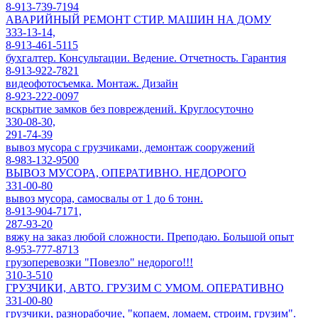
8-913-739-7194
АВАРИЙНЫЙ РЕМОНТ СТИР. МАШИН НА ДОМУ
333-13-14,
8-913-461-5115
бухгалтер. Консультации. Ведение. Отчетность. Гарантия
8-913-922-7821
видеофотосъемка. Монтаж. Дизайн
8-923-222-0097
вскрытие замков без повреждений. Круглосуточно
330-08-30,
291-74-39
вывоз мусора с грузчиками, демонтаж сооружений
8-983-132-9500
ВЫВОЗ МУСОРА, ОПЕРАТИВНО. НЕДОРОГО
331-00-80
вывоз мусора, самосвалы от 1 до 6 тонн.
8-913-904-7171,
287-93-20
вяжу на заказ любой сложности. Преподаю. Большой опыт
8-953-777-8713
грузоперевозки "Повезло" недорого!!!
310-3-510
ГРУЗЧИКИ, АВТО. ГРУЗИМ С УМОМ. ОПЕРАТИВНО
331-00-80
грузчики, разнорабочие, "копаем, ломаем, строим, грузим".