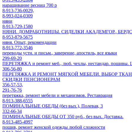
наращивание ресниц 700 р
8-913-736-0029,
8-993-024-0309
няни
8-913-729-1580
НЯНИ. ДОМРАБОТНИЦЫ. СИДЕЛКИ АКАДЕМГОР., БЕРД
8-953-879-5675
няня. Опыт, рекомендации
8-913-772-3546
переводы устн. и письм., заверение, апостиль, все языки
299-69-20
ПЕРЕТЯЖКА и ремонт меб., люб. чехлы, нестандар. пошивы
306-56-80
ПЕРЕТЯЖКА И РЕМОНТ МЯГКОЙ МЕБЕЛИ. ВЫБОР ТКАНИ
СКИДКИ ПЕНСИОНЕРАМ
356-57-53,
291-76-76
перетяжка, ремонт мебели и механизмов. Реставрация
8-913-388-6555
ПОМИНАЛЬНЫЕ ОБЕДЫ (без вых.), Полевая, 3
332-66-34
ПОМИНАЛЬНЫЕ ОБЕДЫ ОТ 350 руб., без вых. Доставка.
8-913-485-4997
пошив, ремонт женской одежды любой сложности