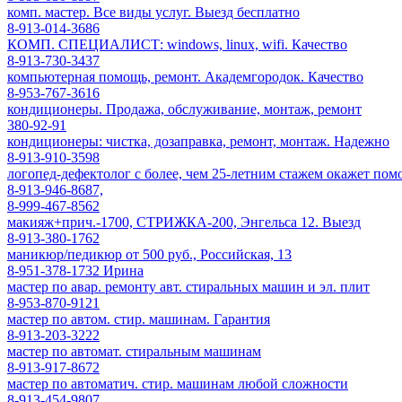
комп. мастер. Все виды услуг. Выезд бесплатно
8-913-014-3686
КОМП. СПЕЦИАЛИСТ: windows, linux, wifi. Качество
8-913-730-3437
компьютерная помощь, ремонт. Академгородок. Качество
8-953-767-3616
кондиционеры. Продажа, обслуживание, монтаж, ремонт
380-92-91
кондиционеры: чистка, дозаправка, ремонт, монтаж. Надежно
8-913-910-3598
логопед-дефектолог с более, чем 25-летним стажем окажет по
8-913-946-8687,
8-999-467-8562
макияж+прич.-1700, СТРИЖКА-200, Энгельса 12. Выезд
8-913-380-1762
маникюр/педикюр от 500 руб., Российская, 13
8-951-378-1732 Ирина
мастер по авар. ремонту авт. стиральных машин и эл. плит
8-953-870-9121
мастер по автом. стир. машинам. Гарантия
8-913-203-3222
мастер по автомат. стиральным машинам
8-913-917-8672
мастер по автоматич. стир. машинам любой сложности
8-913-454-9807