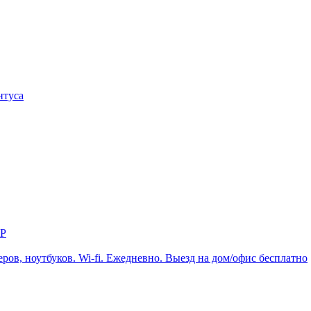
нтуса
ЕР
в, ноутбуков. Wi-fi. Ежедневно. Выезд на дом/офис бесплатно