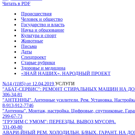
Читать в PDF
Происшествия
Человек и общество
Государство и власть
Наука и образование
Культура и спорт
Животные
Письма
Даты
Спецпроект
Старые рубрики
Здоровье и медицина
«ЗНАЙ НАШИХ». НАРОДНЫЙ ПРОЕКТ
№14
(1185)
от 12.04.2019
УСЛУГИ
"АБАТ-СЕРВИС": РЕМОНТ СТИРАЛЬНЫХ МАШИН НА Д
306-34-81
"АНТЕННЫ". Антенные усилители. Рем. Установка. Настройк
8-913-912-7746
"Антенны". Монтаж, настройка. Цифровые, спутниковые. Гара
299-67-73
"ГРУЗИМ С УМОМ": ПЕРЕЕЗДЫ. ВЫВОЗ МУСОРА.
331-00-80
АВАРИ-ЙНЫЙ РЕМ. ХОЛОДИЛЬН. Б/ВЫХ. ГАРАНТ. НА Д