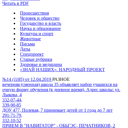
Читать в PDF
Происшествия
Человек и общество
Государство и власть
Наука и образование
Культура и спорт
Животные
Письма
Даты
Спецпроект
Старые рубрики
Здоровье и медицина
«ЗНАЙ НАШИХ». НАРОДНЫЙ ПРОЕКТ
№14
(1185)
от 12.04.2019
РАЗНОЕ
вечерняя (сменная) школа 35 объявляет набор учащихся на
очную форму обучения (в дневное время). Адрес школы: ул.
Лыкова, 4
332-07-44,
339-90-85
ДОУ 477, Полевая, 7 принимает детей от 1 года до 7 лет
291-71-79,
332-10-52
ПРИЕМ В "НАВИГАТОР" - ОБЬГЭС, ПЕЧАТНИКОВ, 2