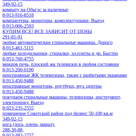
349-92-15
комнату на Обьгэс за наличные
8-913-916-8518
компьютеры, мониторы, комплектующие. Выезд
8-913-006-2593
КУПИМ ВСЕ! ВСЕ ЗАВИСИТ ОТ ЦЕНЫ
291-81-91
любые автоматические стиральные машины. Дорого
8-913-461-5115
любые холодильники, стиралки, эл.плиты и др. Быстро
8-953-760-4755
микров печь, плоский жк телевизор в любом состоянии
8-913-200-0190
неисправные ЖК телевизоры, также с разбитыми экранами
8-913-450-9488
неисправные мониторы, ноутбуки, муз. центры
8-913-450-9488
покупаем стиральные машины, телевизоры, инструмент,
электронику. Выезд
8-923-235-2555
помещение Советский район под бизнес 50-100 кв.м
349-92-15
рога (лось, олень, марал).
288-30-88,
8-913-482-2757