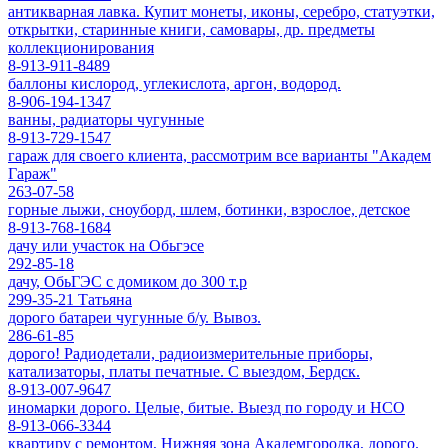
антикварная лавка. Купит монеты, иконы, серебро, статуэтки,
открытки, старинные книги, самовары, др. предметы
коллекционирования
8-913-911-8489
баллоны кислород, углекислота, аргон, водород.
8-906-194-1347
ванны, радиаторы чугунные
8-913-729-1547
гараж для своего клиента, рассмотрим все варианты "Академ
Гараж"
263-07-58
горные лыжи, сноуборд, шлем, ботинки, взрослое, детское
8-913-768-1684
дачу или участок на Обьгэсе
292-85-18
дачу, ОбьГЭС с домиком до 300 т.р
299-35-21 Татьяна
дорого батареи чугунные б/у. Вывоз.
286-61-85
дорого! Радиодетали, радиоизмерительные приборы,
катализаторы, платы печатные. С выездом, Бердск.
8-913-007-9647
иномарки дорого. Целые, битые. Выезд по городу и НСО
8-913-066-3344
квартиру с ремонтом, Нижняя зона Академгородка, дорого.