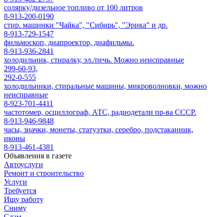
солярку/дизельное топливо от 100 литров
8-913-200-0190
стир. машинки "Чайка", "Сибирь", "Эрика" и др.
8-913-729-1547
фильмоскоп, диапроектор, диафильмы.
8-913-936-2841
холодильник, стиралку, эл./печь. Можно неисправные
299-60-93,
292-0-555
холодильники, стиральные машины, микроволновки, можно
неисправные
8-923-701-4411
частотомер, осциллограф, АТС, радиодетали пр-ва СССР.
8-913-946-9848
часы, значки, монеты, статуэтки, серебро, подстаканник,
иконы
8-913-461-4381
Объявления в газете
Автоуслуги
Ремонт и строительство
Услуги
Требуется
Ищу работу
Сниму
Сдам