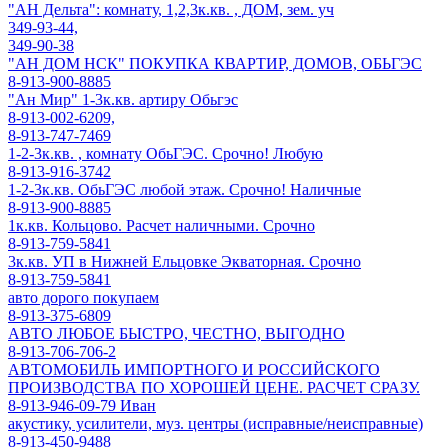
"АН Дельта": комнату, 1,2,3к.кв. , ДОМ, зем. уч
349-93-44,
349-90-38
"АН ДОМ НСК" ПОКУПКА КВАРТИР, ДОМОВ, ОБЬГЭС
8-913-900-8885
"Ан Мир" 1-3к.кв. артиру Обьгэс
8-913-002-6209,
8-913-747-7469
1-2-3к.кв. , комнату ОбьГЭС. Срочно! Любую
8-913-916-3742
1-2-3к.кв. ОбьГЭС любой этаж. Срочно! Наличные
8-913-900-8885
1к.кв. Кольцово. Расчет наличными. Срочно
8-913-759-5841
3к.кв. УП в Нижней Ельцовке Экваторная. Срочно
8-913-759-5841
авто дорого покупаем
8-913-375-6809
АВТО ЛЮБОЕ БЫСТРО, ЧЕСТНО, ВЫГОДНО
8-913-706-706-2
АВТОМОБИЛЬ ИМПОРТНОГО И РОССИЙСКОГО
ПРОИЗВОДСТВА ПО ХОРОШЕЙ ЦЕНЕ. РАСЧЕТ СРАЗУ.
8-913-946-09-79 Иван
акустику, усилители, муз. центры (исправные/неисправные)
8-913-450-9488