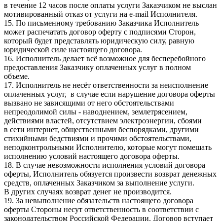
в течение 12 часов после оплаты услуги Заказчиком не выслан
мотивированный отказ от услуги на e-mail Исполнителя.
15. По письменному требованию Заказчика Исполнитель
может распечатать договор оферту с подписями Сторон,
который будет представлять юридическую силу, равную
юридической силе настоящего договора.
16. Исполнитель делает всё возможное для бесперебойного
предоставления Заказчику оплаченных услуг в полном
объеме.
17. Исполнитель не несёт ответственности за неисполнение
оплаченных услуг, в случае если нарушение договора оферты
вызвано не зависящими от него обстоятельствами
непреодолимой силы - наводнением, землетрясением,
действиями властей, отсутствием электроэнергии, сбоями
в сети интернет, общественными беспорядками, другими
стихийными бедствиями и прочими обстоятельствами,
неподконтрольными Исполнителю, которые могут помешать
исполнению условий настоящего договора оферты.
18. В случае невозможности исполнения условий договора
оферты, Исполнитель обязуется произвести возврат денежных
средств, оплаченных Заказчиком за выполнение услуги.
В других случаях возврат денег не производится.
19. За невыполнение обязательств настоящего договора
оферты Стороны несут ответственность в соответствии с
законодательством Российской Федерации. Договор вступает