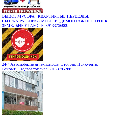
ВЫВОЗ МУСОРА , КВАРТИРНЫЕ ПЕРЕЕЗДЫ,
СБОРКА,РАЗБОРКА МЕБЕЛИ ,ДЕМОНТАЖ ПОСТРОЕК ,
ЗЕМЕЛЬНЫЕ РАБОТЫ 89133756909
24/7 Автомобильная техпомощь. Отогрев. Прикурить.
Вскрыть. Подвоз топлива 89133785288