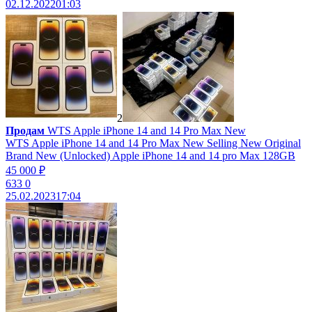
02.12.2022
01:03
2
Продам
WTS Apple iPhone 14 and 14 Pro Max New
WTS Apple iPhone 14 and 14 Pro Max New Selling New Original
Brand New (Unlocked) Apple iPhone 14 and 14 pro Max 128GB
45 000 ₽
633
0
25.02.2023
17:04