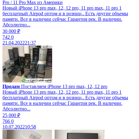
Pro / 11 Pro Max из Америки
Новый iPhone 13 pro max, 12, 12 pro, 11 pro max, 11 pro 1
бесплатный Airpod оптом и в розниц.. Есть другие объемы
памяти. Все в наличии сейчас Гарантия рек. В наличии.
Абсолютно...
30 000 ₽
742
0
21.04.2022
21:37
Продам
Поставляем iPhone 13 pro max, 12, 12 pro
Новый iPhone 13 pro max, 12, 12 pro, 11 pro max, 11 pro 1
бесплатный Airpod оптом и в розниц.. Есть другие объемы
памяти. Все в наличии сейчас Гарантия рек. В наличии.
Абсолютно...
25 000 ₽
766
0
10.07.2022
10:58