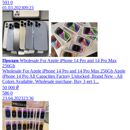
593
0
01.03.2023
09:23
2
Продам
Wholesale For Apple iPhone 14 Pro and 14 Pro Max
256Gb
Wholesale For Apple iPhone 14 Pro and 14 Pro Max 256Gb Apple
iPhone 14 Pro All Capacities Factory Unlocked, Brand New - All
Colors Available. Wholesale purchase, Buy 3 get 1...
50 000 ₽
586
0
23.04.2023
23:36