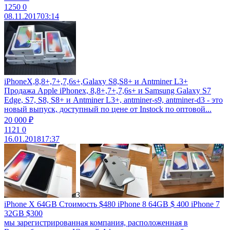
1250
0
08.11.2017
03:14
iPhoneX,8,8+,7+,7,6s+,Galaxy S8,S8+ и Antminer L3+
Продажа Apple iPhonex, 8,8+,7+,7,6s+ и Samsung Galaxy S7
Edge, S7, S8, S8+ и Antminer L3+, antminer-s9, antminer-d3 - это
новый выпуск, доступный по цене от Instock по оптовой...
20 000 ₽
1121
0
16.01.2018
17:37
3
iPhone X 64GB Стоимость $480 iPhone 8 64GB $ 400 iPhone 7
32GB $300
мы зарегистрированная компания, расположенная в