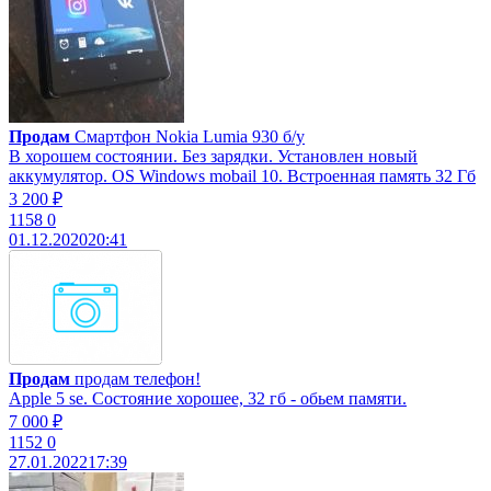
Продам
Смартфон Nokia Lumia 930 б/у
В хорошем состоянии. Без зарядки. Установлен новый
аккумулятор. OS Windows mobail 10. Встроенная память 32 Гб
3 200 ₽
1158
0
01.12.2020
20:41
Продам
продам телефон!
Apple 5 se. Состояние хорошее, 32 гб - обьем памяти.
7 000 ₽
1152
0
27.01.2022
17:39