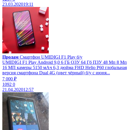
23.03.2020
19:11
Продам
Смартфон UMIDIGI F1 Play б/у
UMIDIGI F1 Play Android 9,0 6 ГБ ОЗУ 64 Гб ПЗУ 48 Мп 8 Мп
16 МП камеры 5150 мАч 6,3 дюйма FHD Helio P60 глобальная
версия смартфона Dual 4G (цвет чёрный) б/у с июня...
7 000 ₽
1092
0
21.04.2020
12:57