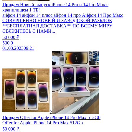
Продам
Новый выпуск iPhone 14 Pro и 14 Pro Max с
хранилищем 1 ТБ!
айфон 14 айфон 14 плюс айфон 14 про Айфон 14 Про Макс
СОВЕРШЕННО НОВЫЙ И ЗАВОДСКОЙ РАЗБЛОК
**БЕСПЛАТНАЯ ДОСТАВКА** ПО ВСЕМУ МИРУ
СВЯЖИТЕСЬ С НАМИ...
50 000 ₽
530
0
01.03.2023
09:21
2
Продам
Offer for Apple iPhone 14 Pro Max 512Gb
Offer for Apple iPhone 14 Pro Max 512Gb
50 000 ₽