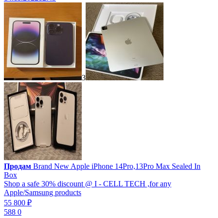
3
Продам
Brand New Apple iPhone 14Pro,13Pro Max Sealed In
Box
Shop a safe 30% discount @ I - CELL TECH ,for any
Apple/Samsung products
55 800 ₽
588
0