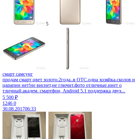
5
смарт самсунг
продам смарт цвет золото.2года..в ОТС.одна хозяйка.сколов и
царапин нет!не виснет,не глючит.фото отличные.инет о
тличный.академ. смартфон, Android 5.1 поддержка двух...
5 500 ₽
1246
0
30.08.2017
06:33