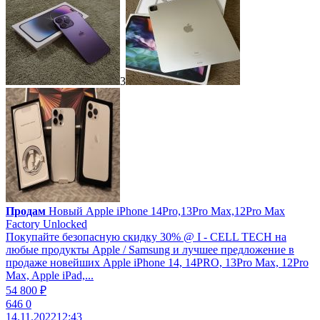
3
Продам
Новый Apple iPhone 14Pro,13Pro Max,12Pro Max
Factory Unlocked
Покупайте безопасную скидку 30% @ I - CELL TECH на
любые продукты Apple / Samsung и лучшее предложение в
продаже новейших Apple iPhone 14, 14PRO, 13Pro Max, 12Pro
Max, Apple iPad,...
54 800 ₽
646
0
14.11.2022
12:43