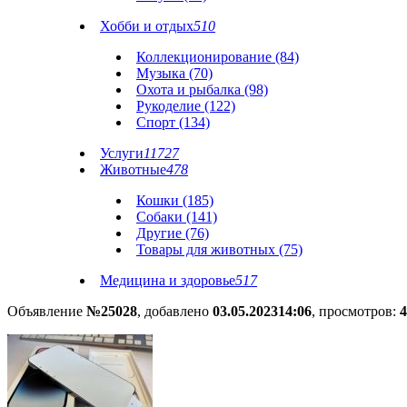
Хобби и отдых
510
Коллекционирование (84)
Музыка (70)
Охота и рыбалка (98)
Рукоделие (122)
Спорт (134)
Услуги
11727
Животные
478
Кошки (185)
Собаки (141)
Другие (76)
Товары для животных (75)
Медицина и здоровье
517
Объявление
№25028
, добавлено
03.05.2023
14:06
, просмотров:
4