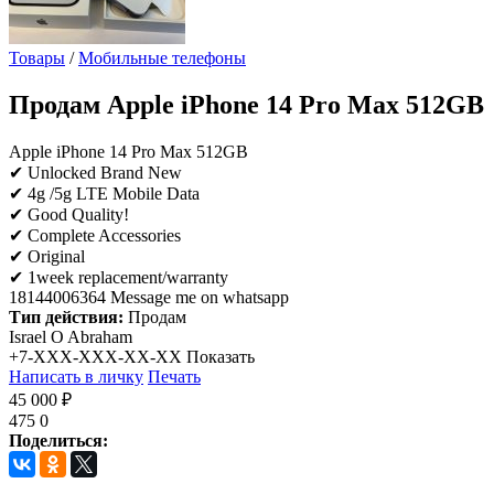
Товары
/
Мобильные телефоны
Продам
Apple iPhone 14 Pro Max 512GB
Apple iPhone 14 Pro Max 512GB
✔ Unlocked Brand New
✔ 4g /5g LTE Mobile Data
✔ Good Quality!
✔ Complete Accessories
✔ Original
✔ 1week replacement/warranty
18144006364 Message me on whatsapp
Тип действия:
Продам
Israel O Abraham
+7-XXX-XXX-XX-XX
Показать
Написать в личку
Печать
45 000 ₽
475
0
Поделиться: