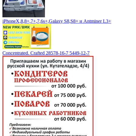
iPhoneX,8,8+,7+,7,6s+,Galaxy S8,S8+ и Antminer L3+
Concentrated. Crafted 28578-16-7 5449-12-7