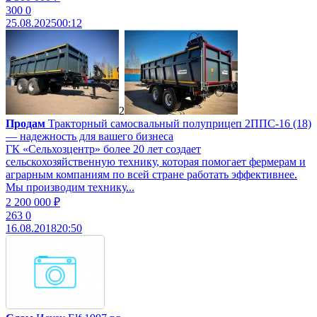
300
0
25.08.2025
00:12
2
Продам
Тракторный самосвальный полуприцеп 2ППС-16 (18)
— надежность для вашего бизнеса
ГК «Сельхозцентр» более 20 лет создает
сельскохозяйственную технику, которая помогает фермерам и
аграрным компаниям по всей стране работать эффективнее.
Мы производим технику...
2 200 000 ₽
263
0
16.08.2018
20:50