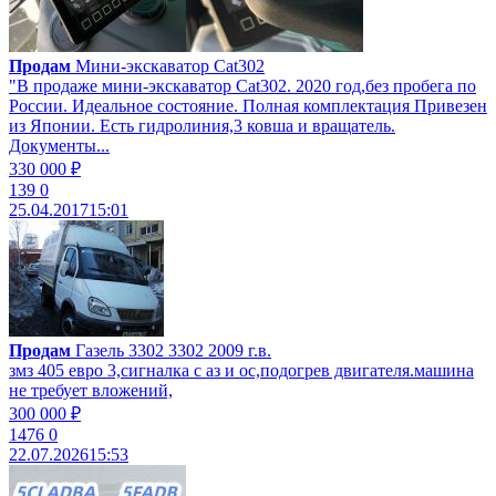
Продам
Мини-экскаватор Cat302
"В продаже мини-экскаватор Cat302. 2020 год,без пробега по
России. Идеальное состояние. Полная комплектация Привезен
из Японии. Есть гидролиния,3 ковша и вращатель.
Документы...
330 000 ₽
139
0
25.04.2017
15:01
Продам
Газель 3302 3302 2009 г.в.
змз 405 евро 3,сигналка с аз и ос,подогрев двигателя.машина
не требует вложений,
300 000 ₽
1476
0
22.07.2026
15:53