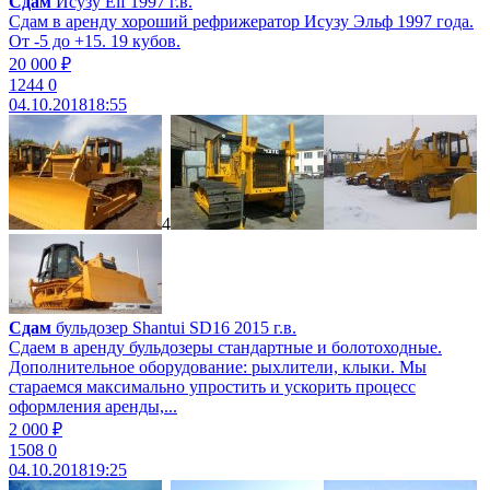
Сдам
Исузу Elf 1997 г.в.
Сдам в аренду хороший рефрижератор Исузу Эльф 1997 года.
От -5 до +15. 19 кубов.
20 000 ₽
1244
0
04.10.2018
18:55
4
Сдам
бульдозер Shantui SD16 2015 г.в.
Сдаем в аренду бульдозеры стандартные и болотоходные.
Дополнительное оборудование: рыхлители, клыки. Мы
стараемся максимально упростить и ускорить процесс
оформления аренды,...
2 000 ₽
1508
0
04.10.2018
19:25