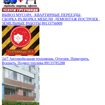
ВЫВОЗ МУСОРА , КВАРТИРНЫЕ ПЕРЕЕЗДЫ,
СБОРКА,РАЗБОРКА МЕБЕЛИ ,ДЕМОНТАЖ ПОСТРОЕК ,
ЗЕМЕЛЬНЫЕ РАБОТЫ 89133756909
24/7 Автомобильная техпомощь. Отогрев. Прикурить.
Вскрыть. Подвоз топлива 89133785288