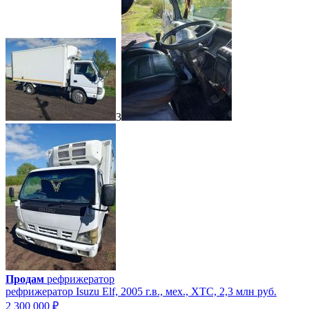
3
Продам
рефрижератор
рефрижератор Isuzu Elf, 2005 г.в., мех., ХТС, 2,3 млн руб.
2 300 000 ₽