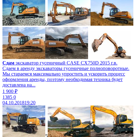
6
Сдам
экскаватор гусеничный CASE CX750D 2015 г.в.
Сдаем в аренду экскаваторы гусеничные полноповоротные.
Мы стараемся максимально упростить и ускорить процесс
оформления аренды, поэтому необходимая техника будет
доставлена на...
1 900 ₽
1385
0
04.10.2018
19:20
5