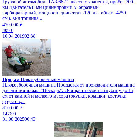
Грузовой автомобиль ГАЗ-66-11 шасси с хранения, пробег 700
км Двигатель 8-ми цилиндровый V-образный
карбюраторный, мощность двигателя -120 л.с. объем -4250
см3, вид топлива...
450 000 ₽
499
0
10.04.2019
02:38
Продам
Пляжеуборочная машина
Пляжеуборочная машина Продается от производителя машина
для чистки пляжа "Пескарь". Очищает песок на глубину до 15
см от камней и мелкого мусора (окурки, крышки, косточки
фруктов,...
410 000 ₽
1476
0
31.08.2025
00:43