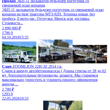
Продам
ЭБП-11 экскаватор бульдозер погрузчик со
смещаемой осью копания
ЭБП-11 экскаватор бульдозер погрузчик со смещаемой осью
копания на базе трактора МТЗ-92П. Техника новая, без
пробега, 0 мото-час. Отгрузка: Минск или доставка.
Стоимость...
2 890 000 ₽
1796
0
04.10.2018
15:35
3
Сдам
ZOOMLION 22H-3Z 2014 г.в.
Сдаем в аренду автобетононасосы ( Длина стрелы от 28 до 62
м). Дополнительные бетоноводы, шланги. Мы стараемся
максимально упростить и ускорить процесс оформления
аренды,...
2 700 ₽
1293
0
22.05.2026
10:33