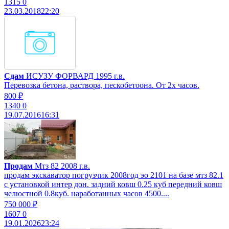
1315
0
23.03.2018
22:20
Сдам
ИСУЗУ ФОРВАРД 1995 г.в.
Перевозка бетона, раствора, пескобетоона. От 2х часов.
800 ₽
1340
0
19.07.2016
16:31
Продам
Мтз 82 2008 г.в.
продам экскаватор погрузчик 2008год эо 2101 на базе мтз 82.1
с установкой интер дон. задний ковш 0.25 куб передний ковш
челюстной 0.8куб. наработанных часов 4500....
750 000 ₽
1607
0
19.01.2026
23:24