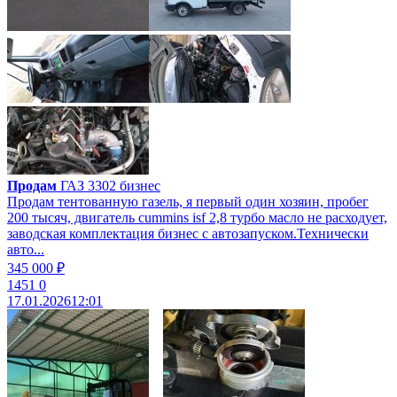
Продам
ГАЗ 3302 бизнес
Продам тентованную газель, я первый один хозяин, пробег
200 тысяч, двигатель cummins isf 2,8 турбо масло не расходует,
заводская комплектация бизнес с автозапуском.Технически
авто...
345 000 ₽
1451
0
17.01.2026
12:01