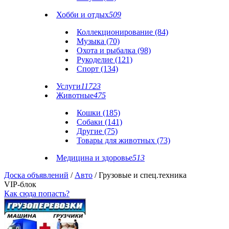
Хобби и отдых
509
Коллекционирование (84)
Музыка (70)
Охота и рыбалка (98)
Рукоделие (121)
Спорт (134)
Услуги
11723
Животные
475
Кошки (185)
Собаки (141)
Другие (75)
Товары для животных (73)
Медицина и здоровье
513
Доска объявлений
/
Авто
/ Грузовые и спец.техника
VIP-блок
Как сюда попасть?