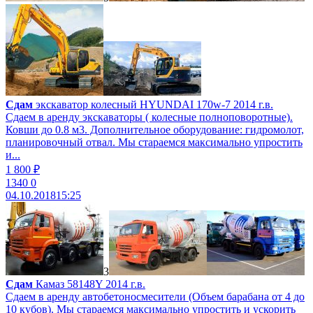
Сдам
экскаватор колесный HYUNDAI 170w-7 2014 г.в.
Сдаем в аренду экскаваторы ( колесные полноповоротные).
Ковши до 0.8 м3. Дополнительное оборудование: гидромолот,
планировочный отвал. Мы стараемся максимально упростить
и...
1 800 ₽
1340
0
04.10.2018
15:25
3
Сдам
Камаз 58148Y 2014 г.в.
Сдаем в аренду автобетоносмесители (Объем барабана от 4 до
10 кубов). Мы стараемся максимально упростить и ускорить