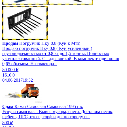
Продам
Погрузчик Пку-0.8 (Кун к Мтз)
Продаю погрузчик Пку-0.8 ( Кун усиленный )
грузоподъемностью от 0,8 кг до 1,5 тонны. Полностью
укомплектованный. С гидравликой. В комплекте идет ковш
0,65 объемом. На трактора...
80 000 ₽
1610
0
04.06.2017
19:32
Сдам
Камаз Самосвал Самосвал 1995 г.в.
Услуги самосвала. Вывоз мусора, снега. Доставим песок,
щебень, ПГС, отсев, торф и др. по городу и...
800 ₽