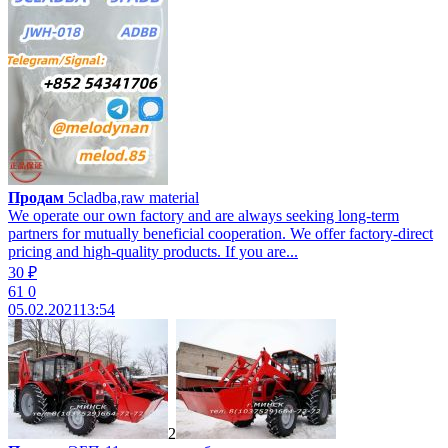
Продам
5cladba,raw material
We operate our own factory and are always seeking long-term
partners for mutually beneficial cooperation. We offer factory-direct
pricing and high-quality products. If you are...
30 ₽
61
0
05.02.2021
13:54
2