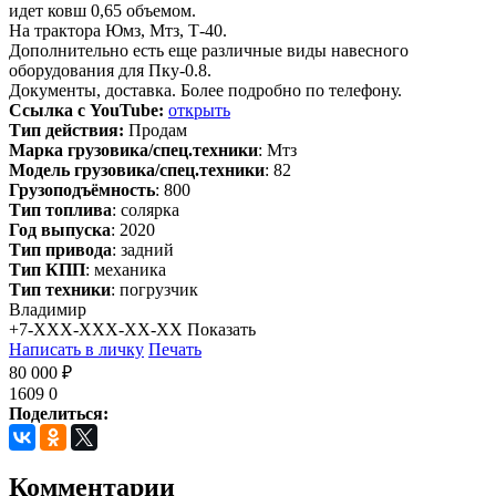
идет ковш 0,65 объемом.
На трактора Юмз, Мтз, Т-40.
Дополнительно есть еще различные виды навесного
оборудования для Пку-0.8.
Документы, доставка. Более подробно по телефону.
Ссылка с YouTube:
открыть
Тип действия:
Продам
Марка грузовика/спец.техники
: Мтз
Модель грузовика/спец.техники
: 82
Грузоподъёмность
: 800
Тип топлива
: солярка
Год выпуска
: 2020
Тип привода
: задний
Тип КПП
: механика
Тип техники
: погрузчик
Владимир
+7-XXX-XXX-XX-XX
Показать
Написать в личку
Печать
80 000 ₽
1609
0
Поделиться:
Комментарии