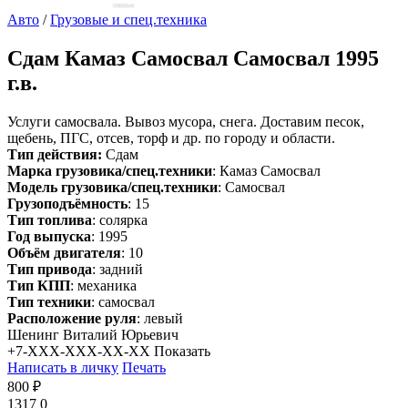
Авто
/
Грузовые и спец.техника
Сдам
Камаз Самосвал Самосвал 1995
г.в.
Услуги самосвала. Вывоз мусора, снега. Доставим песок,
щебень, ПГС, отсев, торф и др. по городу и области.
Тип действия:
Сдам
Марка грузовика/спец.техники
: Камаз Самосвал
Модель грузовика/спец.техники
: Самосвал
Грузоподъёмность
: 15
Тип топлива
: солярка
Год выпуска
: 1995
Объём двигателя
: 10
Тип привода
: задний
Тип КПП
: механика
Тип техники
: самосвал
Расположение руля
: левый
Шенинг Виталий Юрьевич
+7-XXX-XXX-XX-XX
Показать
Написать в личку
Печать
800 ₽
1317
0