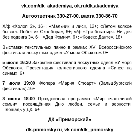
vk.com/dk_akademiya, ok.ru/dk.akademiya
Автоответчик 330-27-00, вахта 330-86-70
Х/ф «Холоп 3», 16+; «Мальчик и лис», 12+; «Летом всякое
бывает. Побег из Сколбора», 6+; м/ф «Три богатыря. Ни дня
без подвига 3», 6+; «Дед Фомич», 6+; «Кодекс Данте», 18+
Выставки текстильных панно в рамках XVI Всероссийского
фестиваля лоскутных одеял «У моря Обского». 0+
5 июля 16:30
Закрытие фестиваля лоскутных одеял «У моря
Обского». Презентация коллективного одеяла «Синее на
синем». 6+
7 июля 19:00
Ф/опера «Мария Стюарт» (Зальцбургский
фестиваль).16+
8 июля 18:00
Праздничная программа «Мир счастливой
семьи», посвящённая Дню любви, семьи и верности.
Площадь у ДК. 6+
ДК «Приморский»
dk-primorsky.ru, vk.com/dk_primorsky