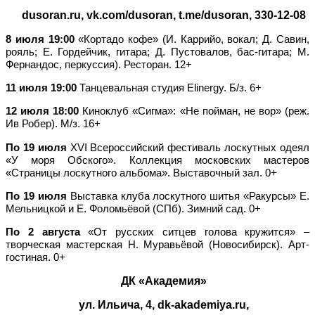
dusoran.ru, vk.com/dusoran, t.me/dusoran, 330-12-08
8 июля 19:00
«Кортадо кофе» (И. Каррийо, вокал; Д. Савин,
рояль; Е. Гордейчик, гитара; Д. Пустовалов, бас-гитара; М.
Фернандос, перкуссия). Ресторан. 12+
11 июля 19:00
Танцевальная студия Elinergy. Б/з. 6+
12 июля 18:00
Киноклуб «Сигма»: «Не пойман, не вор» (реж.
Ив Робер). М/з. 16+
По 19 июля
XVI Всероссийский фестиваль лоскутных одеял
«У моря Обского». Коллекция московских мастеров
«Страницы лоскутного альбома». Выставочный зал. 0+
По 19 июля
Выставка клуба лоскутного шитья «Ракурсы» Е.
Мельницкой и Е. Фоломьёвой (СПб). Зимний сад. 0+
По 2 августа
«От русских ситцев голова кружится» –
творческая мастерская Н. Муравьёвой (Новосибирск). Арт-
гостиная. 0+
ДК «Академия»
ул. Ильича, 4, dk-akademiya.ru,