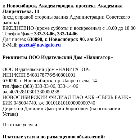
г. Новосибирск, Академгородок, проспект Академика
Лаврентьева, 14
(вход с правой стороны здания Администрации Советского
района).
ЕЖЕДНЕВНО (кроме субботы и воскресенья) с 10.00 до 18.00
Телефон/факс:
333-33-06, 333-14-06
Для писем:
630090, г. Новосибирск-90, а/я 501
E-Mail:
gazeta@navigato.ru
Реквизиты ООО Издательский Дом «Навигатор»
ООО Издательский Дом «НАВИГАТОР»
ИНН/КПП 5408178776/540801001
630090, г. Новосибирск, пр. Лаврентьева, 14
тел./факс (383) 333-33-06, 333-14-06
р/с 40702810301330000238
НОВОСИБИРСКИЙ ФИЛИАЛ ПАО АКБ «СВЯЗЬ-БАНК»
БИК 045004740, к/с 30101810100000000740
Директор Данилин Дмитрий Борисович (на основании
Устава)
Платные услуги
Платные услуги по размещению объявлений: