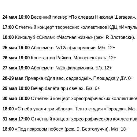
24 мая 10:00
Весенний пленэр «По следам Николая Шагаева».
17:00
Отчётный концерт творческих коллективов КДЦ «Импульс
18:00
Киноклуб «Сигма»: «Частная жизнь» (реж. Р. Злотовски). 
25 мая 19:00
Абонемент №12а филармонии. М/з. 12+
26 мая 19:00
Константин Райкин. Моноспектакль. 12+
27 мая 19:00
Абонемент №2а филармонии. Б/з. 12+
28-29 мая
Ярмарка «Для вас, садоводы!». Площадка у ДУ. 0+
29 мая 19:00
Вечер балета при свечах. Б/з. 6+
30 мая 18:00
Отчётный концерт хореографических коллективов S
18:00
«С неба упали три яблока». Театр-студия «Городок». М/з.
31 мая 17:00
Отчётный концерт хореографического коллектива 
18:00
«Под покровом небес» (реж. Б. Бертолуччи). М/з. 18+