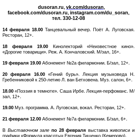
dusoran.ru,
vk.com/dusoran
,
facebook.com/dusoran.ru, instagram.com/du_soran,
тел
. 330-12-08
14 февраля 18.00
Танцевальный вечер. Поёт А. Луговская.
Ресторан, 12+.
18 февраля 19.00
Кинолекторий «Неизвестное кино».
«Дорогие товарищи». Реж. А. Кончаловский. М/зал, 16+.
19 февраля 19.00
Абонемент №2а филармонии. Б/зал, 12+.
20 февраля 16.00
«Гений бурь». Лекция музыковеда Н.
Гребенниковой к 250-летию Л. ван Бетховена. Муз. салон, 6+.
18.00
«Поэзия в темноте». Саша Ирбе. Лекция-перфоманс. М/
зал, 12+.
19.00
Муз. программа. А. Луговская, вокал. Ресторан, 12+.
21 февраля
12.00
Абонемент №7а филармонии. Б/зал, 6+.
В
Выставочном зале
по 28 февраля
выставка живописи и
графики «Формула красоты» Евгения Тищенко (Кемерово).