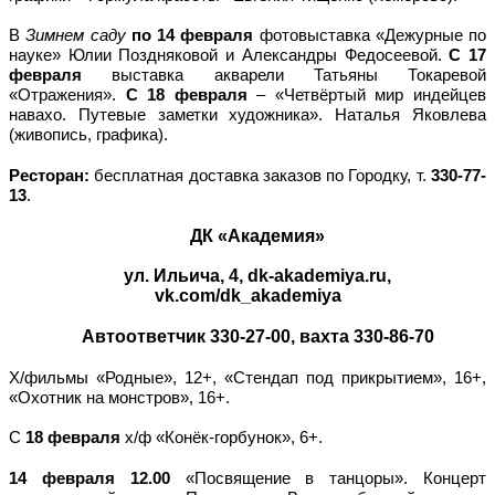
В
Зимнем саду
по 14 февраля
фотовыставка «Дежурные по
науке» Юлии Поздняковой и Александры Федосеевой.
С 17
февраля
выставка акварели Татьяны Токаревой
«Отражения».
С 18 февраля
– «Четвёртый мир индейцев
навахо. Путевые заметки художника». Наталья Яковлева
(живопись, графика).
Ресторан:
бесплатная доставка заказов по Городку, т.
330-77-
13
.
ДК «Академия»
ул. Ильича, 4
, dk-a
k
adem
i
y
a
.ru,
vk.com/dk_akademiya
Автоответчик 330-27-00, вахта 330-86-70
Х/фильмы «Родные», 12+, «Стендап под прикрытием», 16+,
«Охотник на монстров», 16+.
С
18 февраля
х/ф «Конёк-горбунок», 6+.
14 февраля 12.00
«Посвящение в танцоры». Концерт