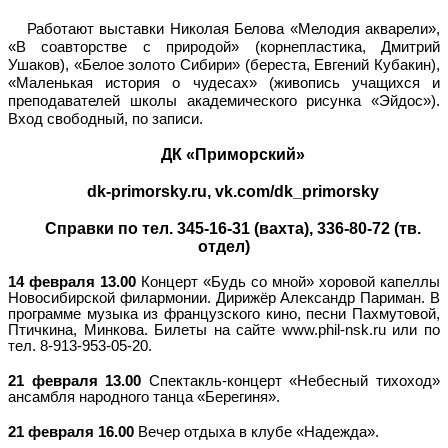
Работают выставки Николая Белова «Мелодия акварели»,
«В соавторстве с природой» (корнепластика, Дмитрий
Ушаков), «Белое золото Сибири» (береста, Евгений Кубакин),
«Маленькая история о чудесах» (живопись учащихся и
преподавателей школы академического рисунка «Эйдос»).
Вход свободный, по записи.
ДК «Приморский»
dk-primorsky.ru, vk.com/dk_primorsky
Справки по тел. 345-16-31 (вахта), 336-80-72 (тв.
отдел)
14 февраля
13.00
Концерт «Будь со мной» хоровой капеллы
Новосибирской филармонии. Дирижёр Александр Париман. В
программе музыка из французского кино, песни Пахмутовой,
Птичкина, Минкова. Б
илеты
на сайте
www.phil-nsk.ru
или
по
тел. 8-913-953-05-20.
21 февраля
13.00
Спектакль-концерт «Небесный тихоход»
ансамбля народного танца «Берегиня».
21 февраля
16.00
Вечер отдыха в клубе «Надежда».