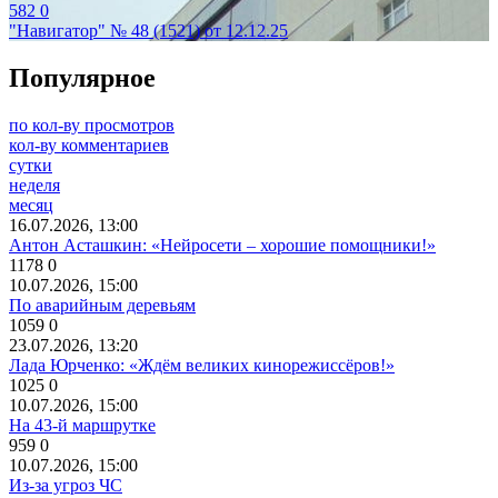
582
0
"Навигатор" № 48 (1521) от 12.12.25
Популярное
по кол-ву просмотров
кол-ву комментариев
сутки
неделя
месяц
16.07.2026, 13:00
Антон Асташкин: «Нейросети – хорошие помощники!»
1178
0
10.07.2026, 15:00
По аварийным деревьям
1059
0
23.07.2026, 13:20
Лада Юрченко: «Ждём великих кинорежиссёров!»
1025
0
10.07.2026, 15:00
На 43-й маршрутке
959
0
10.07.2026, 15:00
Из-за угроз ЧС