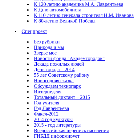
К 120-летию академика М.А. Лаврентьева
К Дню автомобилиста
К 110-летию генерала-строителя Н.М. Иванова
К 80-летию Великой Победы
Спецпроект
Без рубрики
Природа и мы
Зверье мое
Новости фонда "Академгородок"
Декада пожилых людей
День города – 2014
55 лет Советскому району
Новогодняя сказка
Обсуждаем технопарк
Интернеделя
Тотальный диктант – 2015
Год учителя
Год Лаврентьева
Факел-2012
2014 год культуры
2015 - год литературы
Всероссийская перепись населения
ГИБДД информирует