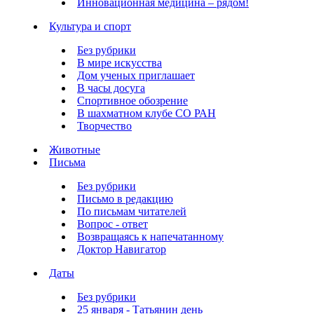
Инновационная медицина – рядом!
Культура и спорт
Без рубрики
В мире искусства
Дом ученых приглашает
В часы досуга
Спортивное обозрение
В шахматном клубе СО РАН
Творчество
Животные
Письма
Без рубрики
Письмо в редакцию
По письмам читателей
Вопрос - ответ
Возвращаясь к напечатанному
Доктор Навигатор
Даты
Без рубрики
25 января - Татьянин день