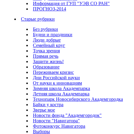
Информация от ГУП "УЭВ СО РАН"
ПРОГНОЗ-2014
Старые рубрики
Без рубрики
Будни и праздники
Люди добрые
Семейный круг
Точка зрения
Прямая речь
Защити жизнь!
Образование
Переживаем кризис
Дни Российской науки
От науки к инновациям
Зимняя школа Академпарка
Летняя школа Академпарка
Технопарк Новосибирского Академгородка
Байки у костра
Зверье мое
Новости фонда "Академгородок"
Новости "Навигатора"
Фотоконкурс Навигатора
Выборы