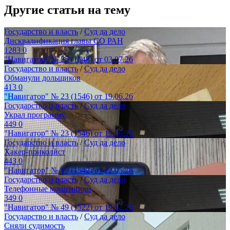
Другие статьи на тему
Государство и власть
/
Суд да дело
Дисквалификация главы СО РАН
1283
0
"Навигатор" № 25 (1548) от 03.07.26
Государство и власть
/
Суд да дело
Обманули дольщиков
413
0
"Навигатор" № 23 (1546) от 19.06.26
Государство и власть
/
Суд да дело
Украл программу
449
0
"Навигатор" № 23 (1546) от 19.06.26
Государство и власть
/
Суд да дело
Хакер-приколист
443
0
"Навигатор" № 19 (1542) от 22.05.26
Государство и власть
/
Суд да дело
Телефонные мошенники
349
0
"Навигатор" № 49 (1522) от 19.12.25
Государство и власть
/
Суд да дело
Сняли судимость