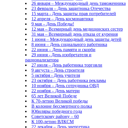
26 января – Международный день таможенника
23 февраля – День защитника Отечества
15 марта - День защиты прав потребителей
12 апреля – День космонавтики
9 мая – День Победы!
12 мая – Всемирный день медицинских сестер
31 мая – Всемирный день отказа от курения
1 июня – Международный день защиты детей
8 июня – День социального работника
22 июня – День памяти и скорби
29 июня - День изобретателя и
рационализатора
27 июля – День работника торговли
9 августа – День строителя
5 октября - День учителя
23 октября – День работника рекламы
10 ноября – День сотрудника ОВД
22 ноября – День матери
65 лет Великой Победе
К 70-летию Великой победы
В колонне бессмертного полка
Юбиляры победного года
Советскому району – 60
К 100-летию ВЛКСМ
22 декабря – День энергетика