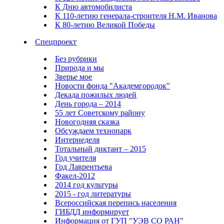
К Дню автомобилиста
К 110-летию генерала-строителя Н.М. Иванова
К 80-летию Великой Победы
Спецпроект
Без рубрики
Природа и мы
Зверье мое
Новости фонда "Академгородок"
Декада пожилых людей
День города – 2014
55 лет Советскому району
Новогодняя сказка
Обсуждаем технопарк
Интернеделя
Тотальный диктант – 2015
Год учителя
Год Лаврентьева
Факел-2012
2014 год культуры
2015 - год литературы
Всероссийская перепись населения
ГИБДД информирует
Информация от ГУП "УЭВ СО РАН"