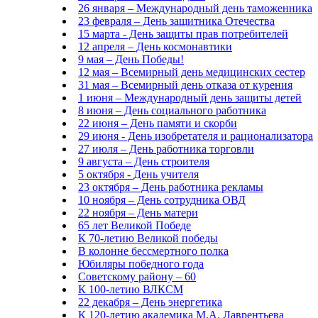
26 января – Международный день таможенника
23 февраля – День защитника Отечества
15 марта - День защиты прав потребителей
12 апреля – День космонавтики
9 мая – День Победы!
12 мая – Всемирный день медицинских сестер
31 мая – Всемирный день отказа от курения
1 июня – Международный день защиты детей
8 июня – День социального работника
22 июня – День памяти и скорби
29 июня - День изобретателя и рационализатора
27 июля – День работника торговли
9 августа – День строителя
5 октября - День учителя
23 октября – День работника рекламы
10 ноября – День сотрудника ОВД
22 ноября – День матери
65 лет Великой Победе
К 70-летию Великой победы
В колонне бессмертного полка
Юбиляры победного года
Советскому району – 60
К 100-летию ВЛКСМ
22 декабря – День энергетика
К 120-летию академика М.А. Лаврентьева