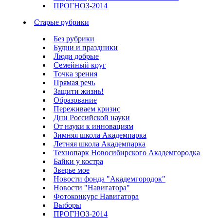
ПРОГНОЗ-2014
Старые рубрики
Без рубрики
Будни и праздники
Люди добрые
Семейный круг
Точка зрения
Прямая речь
Защити жизнь!
Образование
Переживаем кризис
Дни Российской науки
От науки к инновациям
Зимняя школа Академпарка
Летняя школа Академпарка
Технопарк Новосибирского Академгородка
Байки у костра
Зверье мое
Новости фонда "Академгородок"
Новости "Навигатора"
Фотоконкурс Навигатора
Выборы
ПРОГНОЗ-2014