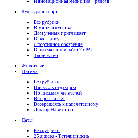
Инновационная медицина – рядом!
Культура и спорт
Без рубрики
В мире искусства
Дом ученых приглашает
В часы досуга
Спортивное обозрение
В шахматном клубе СО РАН
Творчество
Животные
Письма
Без рубрики
Письмо в редакцию
По письмам читателей
Вопрос - ответ
Возвращаясь к напечатанному
Доктор Навигатор
Даты
Без рубрики
25 января - Татьянин день