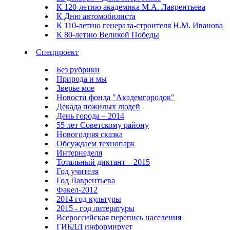
К 120-летию академика М.А. Лаврентьева
К Дню автомобилиста
К 110-летию генерала-строителя Н.М. Иванова
К 80-летию Великой Победы
Спецпроект
Без рубрики
Природа и мы
Зверье мое
Новости фонда "Академгородок"
Декада пожилых людей
День города – 2014
55 лет Советскому району
Новогодняя сказка
Обсуждаем технопарк
Интернеделя
Тотальный диктант – 2015
Год учителя
Год Лаврентьева
Факел-2012
2014 год культуры
2015 - год литературы
Всероссийская перепись населения
ГИБДД информирует