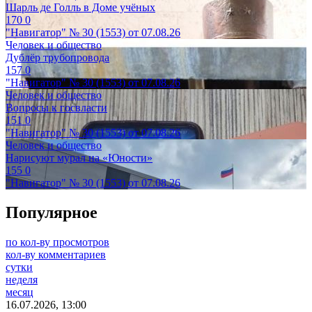
Шарль де Голль в Доме учёных
170
0
"Навигатор" № 30 (1553) от 07.08.26
Человек и общество
Дублёр трубопровода
157
0
"Навигатор" № 30 (1553) от 07.08.26
Человек и общество
Вопросы к госвласти
151
0
"Навигатор" № 30 (1553) от 07.08.26
Человек и общество
Нарисуют мурал на «Юности»
155
0
"Навигатор" № 30 (1553) от 07.08.26
Популярное
по кол-ву просмотров
кол-ву комментариев
сутки
неделя
месяц
16.07.2026, 13:00