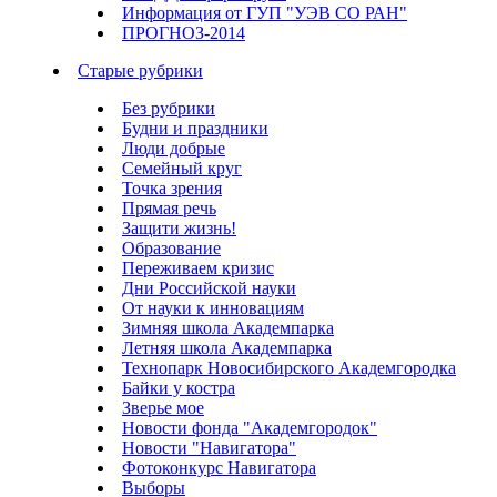
Информация от ГУП "УЭВ СО РАН"
ПРОГНОЗ-2014
Старые рубрики
Без рубрики
Будни и праздники
Люди добрые
Семейный круг
Точка зрения
Прямая речь
Защити жизнь!
Образование
Переживаем кризис
Дни Российской науки
От науки к инновациям
Зимняя школа Академпарка
Летняя школа Академпарка
Технопарк Новосибирского Академгородка
Байки у костра
Зверье мое
Новости фонда "Академгородок"
Новости "Навигатора"
Фотоконкурс Навигатора
Выборы