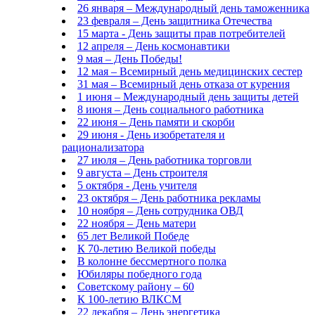
26 января – Международный день таможенника
23 февраля – День защитника Отечества
15 марта - День защиты прав потребителей
12 апреля – День космонавтики
9 мая – День Победы!
12 мая – Всемирный день медицинских сестер
31 мая – Всемирный день отказа от курения
1 июня – Международный день защиты детей
8 июня – День социального работника
22 июня – День памяти и скорби
29 июня - День изобретателя и
рационализатора
27 июля – День работника торговли
9 августа – День строителя
5 октября - День учителя
23 октября – День работника рекламы
10 ноября – День сотрудника ОВД
22 ноября – День матери
65 лет Великой Победе
К 70-летию Великой победы
В колонне бессмертного полка
Юбиляры победного года
Советскому району – 60
К 100-летию ВЛКСМ
22 декабря – День энергетика