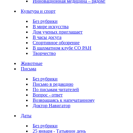
Инновационная медицина – рядом!
Культура и спорт
Без рубрики
В мире искусства
Дом ученых приглашает
В часы досуга
Спортивное обозрение
В шахматном клубе СО РАН
Творчество
Животные
Письма
Без рубрики
Письмо в редакцию
По письмам читателей
Вопрос - ответ
Возвращаясь к напечатанному
Доктор Навигатор
Даты
Без рубрики
25 января - Татьянин день