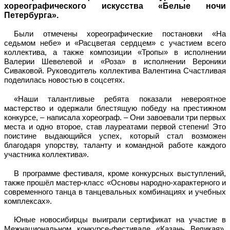
хореографического искусства «Белые ночи
Петербурга».
Были отмечены хореографические постановки «На
седьмом небе» и «Расцветая сердцем» с участием всего
коллектива, а также композиции «Тропы» в исполнении
Валерии Шевелевой и «Роза» в исполнении Вероники
Сиваковой. Руководитель коллектива Валентина Счастливая
поделилась новостью в соцсетях.
«Наши талантливые ребята показали невероятное
мастерство и одержали блестящую победу на престижном
конкурсе, – написала хореограф. – Они завоевали три первых
места и одно второе, став лауреатами первой степени! Это
поистине выдающийся успех, который стал возможен
благодаря упорству, таланту и командной работе каждого
участника коллектива».
В программе фестиваля, кроме конкурсных выступлений,
также прошёл мастер-класс «Основы народно-характерного и
современного танца в танцевальных комбинациях и учебных
комплексах».
Юные новосибирцы выиграли сертификат на участие в
Межнациональном конкурсе-фестивале «Казань Великая»,