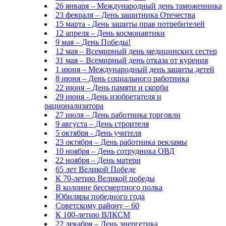
26 января – Международный день таможенника
23 февраля – День защитника Отечества
15 марта - День защиты прав потребителей
12 апреля – День космонавтики
9 мая – День Победы!
12 мая – Всемирный день медицинских сестер
31 мая – Всемирный день отказа от курения
1 июня – Международный день защиты детей
8 июня – День социального работника
22 июня – День памяти и скорби
29 июня - День изобретателя и
рационализатора
27 июля – День работника торговли
9 августа – День строителя
5 октября - День учителя
23 октября – День работника рекламы
10 ноября – День сотрудника ОВД
22 ноября – День матери
65 лет Великой Победе
К 70-летию Великой победы
В колонне бессмертного полка
Юбиляры победного года
Советскому району – 60
К 100-летию ВЛКСМ
22 декабря – День энергетика