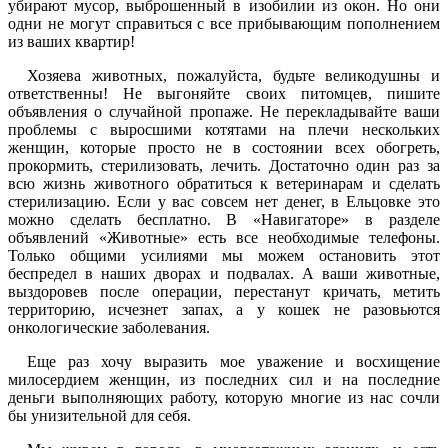
убирают мусор, выброшенный в изобилии из окон. Но они
одни не могут справиться с все прибывающим пополнением
из ваших квартир!
Хозяева животных, пожалуйста, будьте великодушны и
ответственны! Не выгоняйте своих питомцев, пишите
объявления о случайной пропаже. Не перекладывайте ваши
проблемы с выросшими котятами на плечи нескольких
женщин, которые просто не в состоянии всех обогреть,
прокормить, стерилизовать, лечить. Достаточно один раз за
всю жизнь животного обратиться к ветеринарам и сделать
стерилизацию. Если у вас совсем нет денег, в Ельцовке это
можно сделать бесплатно. В «Навигаторе» в разделе
объявлений «Животные» есть все необходимые телефоны.
Только общими усилиями мы можем остановить этот
беспредел в наших дворах и подвалах. А ваши животные,
выздоровев после операции, перестанут кричать, метить
территорию, исчезнет запах, а у кошек не разовьются
онкологические заболевания.
Еще раз хочу выразить мое уважение и восхищение
милосердием женщин, из последних сил и на последние
деньги выполняющих работу, которую многие из нас сочли
бы унизительной для себя.