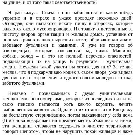
на улице, и от того такая безответственность?
Я расскажу… Сначала они забиваются в какое-нибудь
укрытие и в страхе и ужасе проводят несколько дней.
Оголодав, они пытаются искать пищу в отбросах, которые
валяются около мусоропроводов. Их травят ответственные за
чистоту дворов организации и жильцы домов, уставшие от
ночных криков ваших выросших котят, обливают кипятком,
забивают бутылками и камнями. Я уже не говорю об
извращенцах, которые издеваются над ними. Машины,
собаки, холод – и это не полный перечень опасностей,
поджидающий их на улице. В результате – мучительная
смерть. Неужели такой участи вы хотите для них? За те два
месяца, что я подкармливаю кошек в своем дворе, уже видела
две смерти от отравления и одного совсем молодого котика,
забитого бутылками.
Недавно я познакомилась с двумя удивительными
женщинами, пенсионерками, которые из последних сил и на
свою пенсию пытаются хоть как-то кормить, лечить
выброшенных животных. Одна из них отвозит их в Ельцовку
на бесплатную стерилизацию, потом выхаживает у себя дома
(!) и снова возвращает на прежнее место. Ухаживая за ними,
эти женщины стараются содержать в чистоте территорию,
говорят шепотом, чтобы не нарушить покой жильцов и даже