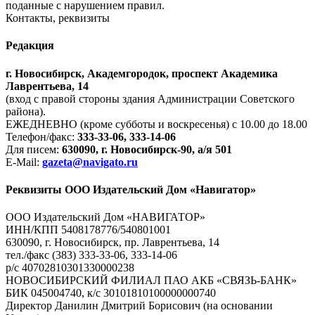
поданные с нарушением правил.
Контакты, реквизиты
Редакция
г. Новосибирск, Академгородок, проспект Академика
Лаврентьева, 14
(вход с правой стороны здания Администрации Советского
района).
ЕЖЕДНЕВНО (кроме субботы и воскресенья) с 10.00 до 18.00
Телефон/факс:
333-33-06, 333-14-06
Для писем:
630090, г. Новосибирск-90, а/я 501
E-Mail:
gazeta@navigato.ru
Реквизиты ООО Издательский Дом «Навигатор»
ООО Издательский Дом «НАВИГАТОР»
ИНН/КПП 5408178776/540801001
630090, г. Новосибирск, пр. Лаврентьева, 14
тел./факс (383) 333-33-06, 333-14-06
р/с 40702810301330000238
НОВОСИБИРСКИЙ ФИЛИАЛ ПАО АКБ «СВЯЗЬ-БАНК»
БИК 045004740, к/с 30101810100000000740
Директор Данилин Дмитрий Борисович (на основании