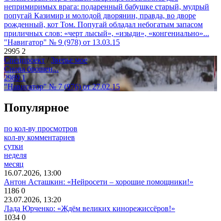
непримиримых врага: подаренный бабушке старый, мудрый
попугай Казимир и молодой дворянин, правда, во дворе
рожденный, кот Том. Попугай обладал небогатым запасом
приличных слов: «черт лысый», «изыди», «конгениально»...
"Навигатор" № 9 (978) от 13.03.15
2995
2
Спецпроект
/
Зверье мое
Снова брошен...
2989
1
"Навигатор" № 7 (976) от 27.02.15
Популярное
по кол-ву просмотров
кол-ву комментариев
сутки
неделя
месяц
16.07.2026, 13:00
Антон Асташкин: «Нейросети – хорошие помощники!»
1186
0
23.07.2026, 13:20
Лада Юрченко: «Ждём великих кинорежиссёров!»
1034
0