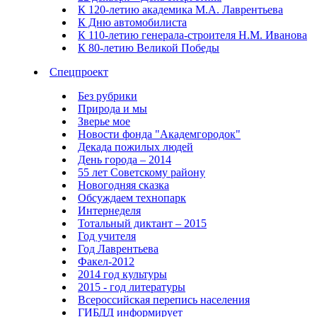
К 120-летию академика М.А. Лаврентьева
К Дню автомобилиста
К 110-летию генерала-строителя Н.М. Иванова
К 80-летию Великой Победы
Спецпроект
Без рубрики
Природа и мы
Зверье мое
Новости фонда "Академгородок"
Декада пожилых людей
День города – 2014
55 лет Советскому району
Новогодняя сказка
Обсуждаем технопарк
Интернеделя
Тотальный диктант – 2015
Год учителя
Год Лаврентьева
Факел-2012
2014 год культуры
2015 - год литературы
Всероссийская перепись населения
ГИБДД информирует