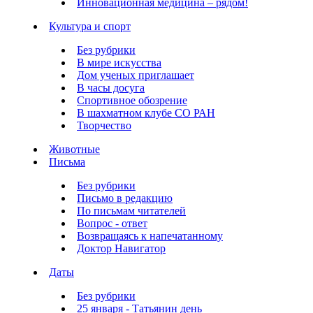
Инновационная медицина – рядом!
Культура и спорт
Без рубрики
В мире искусства
Дом ученых приглашает
В часы досуга
Спортивное обозрение
В шахматном клубе СО РАН
Творчество
Животные
Письма
Без рубрики
Письмо в редакцию
По письмам читателей
Вопрос - ответ
Возвращаясь к напечатанному
Доктор Навигатор
Даты
Без рубрики
25 января - Татьянин день