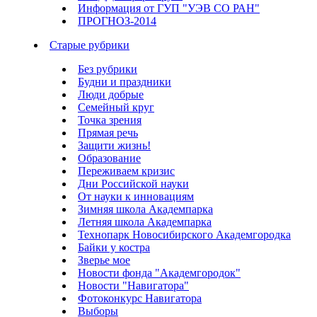
Информация от ГУП "УЭВ СО РАН"
ПРОГНОЗ-2014
Старые рубрики
Без рубрики
Будни и праздники
Люди добрые
Семейный круг
Точка зрения
Прямая речь
Защити жизнь!
Образование
Переживаем кризис
Дни Российской науки
От науки к инновациям
Зимняя школа Академпарка
Летняя школа Академпарка
Технопарк Новосибирского Академгородка
Байки у костра
Зверье мое
Новости фонда "Академгородок"
Новости "Навигатора"
Фотоконкурс Навигатора
Выборы