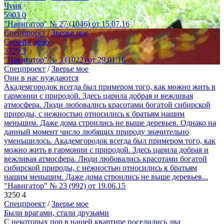
Чуня
5903
0
"Навигатор" № 27 (1046) от 15.07.16
Спецпроект
/
Зверье мое
Собачье дело
3729
3
"Навигатор" № 3 (1022) от 29.01.16
Спецпроект
/
Зверье мое
Они в нас нуждаются
Академгородок всегда был примером того, как можно жить в
гармонии с природой. Здесь царила добрая и вежливая
атмосфера. Люди любовались красотами богатой сибирской
природы, с нежностью относились к братьям нашим
меньшим. Даже дома строились не выше деревьев. Однако на
данный момент число любящих природу значительно
уменьшилось. Академгородок всегда был примером того, как
можно жить в гармонии с природой. Здесь царила добрая и
вежливая атмосфера. Люди любовались красотами богатой
сибирской природы, с нежностью относились к братьям
нашим меньшим. Даже дома строились не выше деревьев...
"Навигатор" № 23 (992) от 19.06.15
3250
4
Спецпроект
/
Зверье мое
Были врагами, стали друзьями
С некоторых пор в нашей квартире поселились два