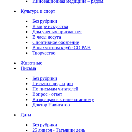
Инновационная медицина – рядом!
Культура и спорт
Без рубрики
В мире искусства
Дом ученых приглашает
В часы досуга
Спортивное обозрение
В шахматном клубе СО РАН
Творчество
Животные
Письма
Без рубрики
Письмо в редакцию
По письмам читателей
Вопрос - ответ
Возвращаясь к напечатанному
Доктор Навигатор
Даты
Без рубрики
25 января - Татьянин день