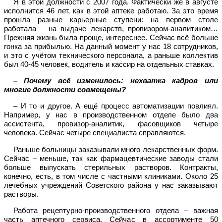
Я в этой должности с 2007 года. Фактически же в августе
исполнится 46 лет, как в этой аптеке работаю. За это время
прошла разные карьерные ступени: на первом столе
работала – на выдаче лекарств, провизором-аналитиком…
Прежняя жизнь была проще, интереснее. Сейчас всё больше
гонка за прибылью. На данный момент у нас 18 сотрудников,
и это с учётом технического персонала, а раньше коллектив
был 40-45 человек, водитель и кассир на отдельных ставках.
– Почему всё изменилось: нехватка кадров или
многие должности совмещены?
– И то и другое. А ещё процесс автоматизации повлиял.
Например, у нас в производственном отделе было два
ассистента, провизор-аналитик, фасовщиков четыре
человека. Сейчас четыре специалиста справляются.
Раньше больницы заказывали много лекарственных форм.
Сейчас – меньше, так как фармацевтические заводы стали
больше выпускать стерильных растворов. Контракты,
конечно, есть, в том числе с частными клиниками. Около 25
лечебных учреждений Советского района у нас заказывают
растворы.
Работа рецептурно-производственного отдела – важная
часть аптечного сервиса. Сейчас в ассортименте 50