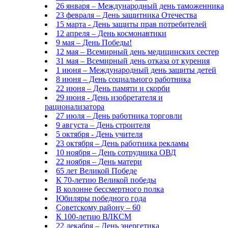
26 января – Международный день таможенника
23 февраля – День защитника Отечества
15 марта - День защиты прав потребителей
12 апреля – День космонавтики
9 мая – День Победы!
12 мая – Всемирный день медицинских сестер
31 мая – Всемирный день отказа от курения
1 июня – Международный день защиты детей
8 июня – День социального работника
22 июня – День памяти и скорби
29 июня - День изобретателя и
рационализатора
27 июля – День работника торговли
9 августа – День строителя
5 октября - День учителя
23 октября – День работника рекламы
10 ноября – День сотрудника ОВД
22 ноября – День матери
65 лет Великой Победе
К 70-летию Великой победы
В колонне бессмертного полка
Юбиляры победного года
Советскому району – 60
К 100-летию ВЛКСМ
22 декабря – День энергетика