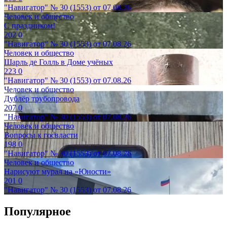
"Навигатор" № 30 (1553) от 07.08.26
Человек и общество
С праздником!
202
0
"Навигатор" № 30 (1553) от 07.08.26
Человек и общество
Шарль де Голль в Доме учёных
223
0
"Навигатор" № 30 (1553) от 07.08.26
Человек и общество
Дублёр трубопровода
207
0
"Навигатор" № 30 (1553) от 07.08.26
Человек и общество
Вопросы к госвласти
198
0
"Навигатор" № 30 (1553) от 07.08.26
Человек и общество
Нарисуют мурал на «Юности»
201
0
"Навигатор" № 30 (1553) от 07.08.26
Популярное