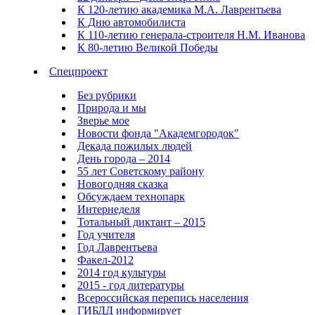
К 120-летию академика М.А. Лаврентьева
К Дню автомобилиста
К 110-летию генерала-строителя Н.М. Иванова
К 80-летию Великой Победы
Спецпроект
Без рубрики
Природа и мы
Зверье мое
Новости фонда "Академгородок"
Декада пожилых людей
День города – 2014
55 лет Советскому району
Новогодняя сказка
Обсуждаем технопарк
Интернеделя
Тотальный диктант – 2015
Год учителя
Год Лаврентьева
Факел-2012
2014 год культуры
2015 - год литературы
Всероссийская перепись населения
ГИБДД информирует