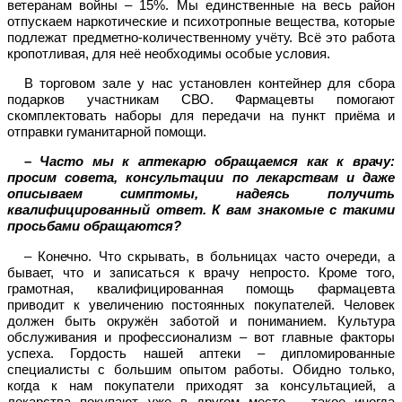
ветеранам войны – 15%. Мы единственные на весь район
отпускаем наркотические и психотропные вещества, которые
подлежат предметно-количественному учёту. Всё это работа
кропотливая, для неё необходимы особые условия.
В торговом зале у нас установлен контейнер для сбора
подарков участникам СВО. Фармацевты помогают
скомплектовать наборы для передачи на пункт приёма и
отправки гуманитарной помощи.
– Часто мы к аптекарю обращаемся как к врачу:
просим совета, консультации по лекарствам и даже
описываем симптомы, надеясь получить
квалифицированный ответ. К вам знакомые с такими
просьбами обращаются?
– Конечно. Что скрывать, в больницах часто очереди, а
бывает, что и записаться к врачу непросто. Кроме того,
грамотная, квалифицированная помощь фармацевта
приводит к увеличению постоянных покупателей. Человек
должен быть окружён заботой и пониманием. Культура
обслуживания и профессионализм – вот главные факторы
успеха. Гордость нашей аптеки – дипломированные
специалисты с большим опытом работы. Обидно только,
когда к нам покупатели приходят за консультацией, а
лекарства покупают уже в другом месте – такое иногда