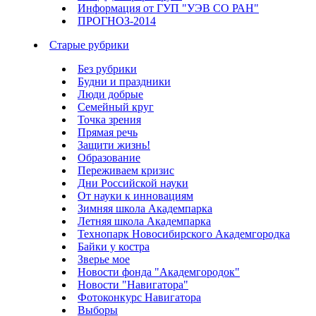
Информация от ГУП "УЭВ СО РАН"
ПРОГНОЗ-2014
Старые рубрики
Без рубрики
Будни и праздники
Люди добрые
Семейный круг
Точка зрения
Прямая речь
Защити жизнь!
Образование
Переживаем кризис
Дни Российской науки
От науки к инновациям
Зимняя школа Академпарка
Летняя школа Академпарка
Технопарк Новосибирского Академгородка
Байки у костра
Зверье мое
Новости фонда "Академгородок"
Новости "Навигатора"
Фотоконкурс Навигатора
Выборы