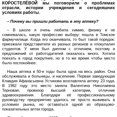
КОРОСТЕЛЁВОЙ мы поговорили о проблемах
отрасли, истории учреждения и сегодняшних
условиях работы.
– Почему вы пришли работать в эту аптеку?
– В школе я очень любила химию, физику и не
сомневалась, какую профессию выберу: пошла в Томское
фармучилище. Когда его оканчивала, то был такой порядок:
приезжали представители из разных регионов и «покупали»
студентов. У меня был диплом с отличием, поэтому и
предложений от работодателей оказалось много. Хотела
поехать в город покрупнее, но в то же время чтобы место
было поспокойнее.
Наша аптека в 50-е годы была одна на весь район. Она
обслуживала и больницы, и население. Первая заведующая
Клавдия Афанасьевна Устинова возглавляла аптеку 23 года.
В 1982 году это место заняла Валентина Николаевна
Терновая, провизор высшей категории, отличник
здравоохранения. Благодаря её профессиональному
руководству предприятию удалось не просто выживать в
условиях рынка, но оставаться одной из образцово-
показательных аптек города.