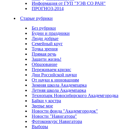
Информация от ГУП "УЭВ СО РАН"
ПРОГНОЗ-2014
Старые рубрики
Без рубрики
Будни и праздники
Люди добрые
Семейный круг
Точка зрения
Прямая речь
Защити жизнь!
Образование
Переживаем кризис
Дни Российской науки
От науки к инновациям
Зимняя школа Академпарка
Летняя школа Академпарка
Технопарк Новосибирского Академгородка
Байки у костра
Зверье мое
Новости фонда "Академгородок"
Новости "Навигатора"
Фотоконкурс Навигатора
Выборы