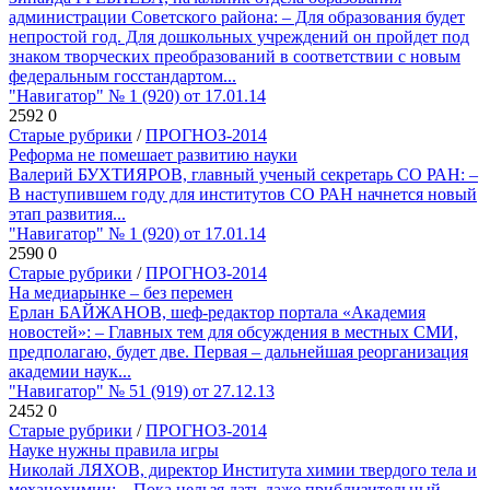
администрации Советского района: – Для образования будет
непростой год. Для дошкольных учреждений он пройдет под
знаком творческих преобразований в соответствии с новым
федеральным госстандартом...
"Навигатор" № 1 (920) от 17.01.14
2592
0
Старые рубрики
/
ПРОГНОЗ-2014
Реформа не помешает развитию науки
Валерий БУХТИЯРОВ, главный ученый секретарь СО РАН: –
В наступившем году для институтов СО РАН начнется новый
этап развития...
"Навигатор" № 1 (920) от 17.01.14
2590
0
Старые рубрики
/
ПРОГНОЗ-2014
На медиарынке – без перемен
Ерлан БАЙЖАНОВ, шеф-редактор портала «Академия
новостей»: – Главных тем для обсуждения в местных СМИ,
предполагаю, будет две. Первая – дальнейшая реорганизация
академии наук...
"Навигатор" № 51 (919) от 27.12.13
2452
0
Старые рубрики
/
ПРОГНОЗ-2014
Науке нужны правила игры
Николай ЛЯХОВ, директор Института химии твердого тела и
механохимии: – Пока нельзя дать даже приблизительный