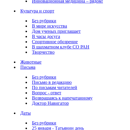
Инновационная медицина – рядом!
Культура и спорт
Без рубрики
В мире искусства
Дом ученых приглашает
В часы досуга
Спортивное обозрение
В шахматном клубе СО РАН
Творчество
Животные
Письма
Без рубрики
Письмо в редакцию
По письмам читателей
Вопрос - ответ
Возвращаясь к напечатанному
Доктор Навигатор
Даты
Без рубрики
25 января - Татьянин день