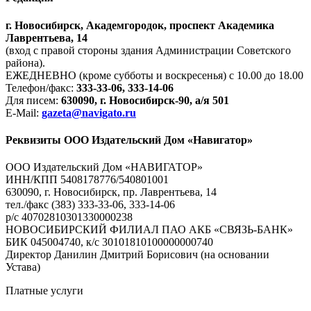
г. Новосибирск, Академгородок, проспект Академика
Лаврентьева, 14
(вход с правой стороны здания Администрации Советского
района).
ЕЖЕДНЕВНО (кроме субботы и воскресенья) с 10.00 до 18.00
Телефон/факс:
333-33-06, 333-14-06
Для писем:
630090, г. Новосибирск-90, а/я 501
E-Mail:
gazeta@navigato.ru
Реквизиты ООО Издательский Дом «Навигатор»
ООО Издательский Дом «НАВИГАТОР»
ИНН/КПП 5408178776/540801001
630090, г. Новосибирск, пр. Лаврентьева, 14
тел./факс (383) 333-33-06, 333-14-06
р/с 40702810301330000238
НОВОСИБИРСКИЙ ФИЛИАЛ ПАО АКБ «СВЯЗЬ-БАНК»
БИК 045004740, к/с 30101810100000000740
Директор Данилин Дмитрий Борисович (на основании
Устава)
Платные услуги