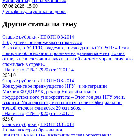
Нарисуют мурал на «Юности»
07.08.2026, 15:00
День физкультурника во дворе
Другие статьи на тему
Старые рубрики
/
ПРОГНОЗ-2014
В будущее с осторожным оптимизмом
Александр АСЕЕВ, академик, председатель СО РАН: – Если
говорить об основной проблеме на данный момент, то она
отнюдь не в состоянии науки, а в той системе управления, что
сложилась в стране...
"Навигатор" № 1 (920) от 17.01.14
2654
0
Старые рубрики
/
ПРОГНОЗ-2014
Конкурентное преимущество НГУ - в интеграции
Михаил ФЕДОРУК, ректор Новосибирского
государственного университета: – Этот год для НГУ очень
важный. Университету исполнится 55 лет. Официальной
точкой отсчета считается 29 сентября...
"Навигатор" № 1 (920) от 17.01.14
625
0
Старые рубрики
/
ПРОГНОЗ-2014
Новые векторы образования
Зинаида ГРЕБНЕВА, начальник отдела образования