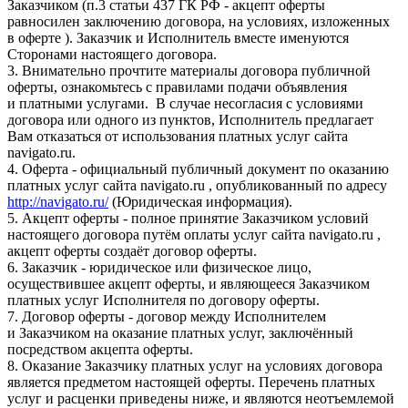
Заказчиком (п.3 статьи 437 ГК РФ - акцепт оферты
равносилен заключению договора, на условиях, изложенных
в оферте ). Заказчик и Исполнитель вместе именуются
Сторонами настоящего договора.
3. Внимательно прочтите материалы договора публичной
оферты, ознакомьтесь с правилами подачи объявления
и платными услугами. В случае несогласия с условиями
договора или одного из пунктов, Исполнитель предлагает
Вам отказаться от использования платных услуг сайта
navigato.ru.
4. Оферта - официальный публичный документ по оказанию
платных услуг сайта navigato.ru , опубликованный по адресу
http://navigato.ru/
(Юридическая информация).
5. Акцепт оферты - полное принятие Заказчиком условий
настоящего договора путём оплаты услуг сайта navigato.ru ,
акцепт оферты создаёт договор оферты.
6. Заказчик - юридическое или физическое лицо,
осуществившее акцепт оферты, и являющееся Заказчиком
платных услуг Исполнителя по договору оферты.
7. Договор оферты - договор между Исполнителем
и Заказчиком на оказание платных услуг, заключённый
посредством акцепта оферты.
8. Оказание Заказчику платных услуг на условиях договора
является предметом настоящей оферты. Перечень платных
услуг и расценки приведены ниже, и являются неотъемлемой