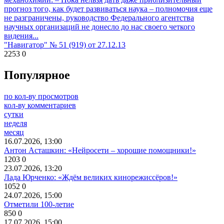
прогноз того, как будет развиваться наука – полномочия еще
не разграничены, руководство Федерального агентства
научных организаций не донесло до нас своего четкого
видения...
"Навигатор" № 51 (919) от 27.12.13
2253
0
Популярное
по кол-ву просмотров
кол-ву комментариев
сутки
неделя
месяц
16.07.2026, 13:00
Антон Асташкин: «Нейросети – хорошие помощники!»
1203
0
23.07.2026, 13:20
Лада Юрченко: «Ждём великих кинорежиссёров!»
1052
0
24.07.2026, 15:00
Отметили 100-летие
850
0
17.07.2026, 15:00