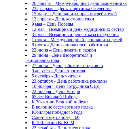
26 января – Международный день таможенника
23 февраля – День защитника Отечества
15 марта - День защиты прав потребителей
12 апреля – День космонавтики
9 мая – День Победы!
12 мая – Всемирный день медицинских сестер
31 мая – Всемирный день отказа от курения
1 июня – Международный день защиты детей
8 июня – День социального работника
22 июня – День памяти и скорби
29 июня - День изобретателя и
рационализатора
27 июля – День работника торговли
9 августа – День строителя
5 октября - День учителя
23 октября – День работника рекламы
10 ноября – День сотрудника ОВД
22 ноября – День матери
65 лет Великой Победе
К 70-летию Великой победы
В колонне бессмертного полка
Юбиляры победного года
Советскому району – 60
К 100-летию ВЛКСМ
22 декабря – День энергетика