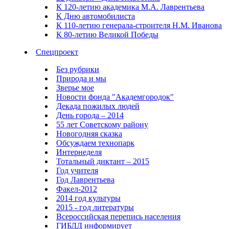
К 120-летию академика М.А. Лаврентьева
К Дню автомобилиста
К 110-летию генерала-строителя Н.М. Иванова
К 80-летию Великой Победы
Спецпроект
Без рубрики
Природа и мы
Зверье мое
Новости фонда "Академгородок"
Декада пожилых людей
День города – 2014
55 лет Советскому району
Новогодняя сказка
Обсуждаем технопарк
Интернеделя
Тотальный диктант – 2015
Год учителя
Год Лаврентьева
Факел-2012
2014 год культуры
2015 - год литературы
Всероссийская перепись населения
ГИБДД информирует