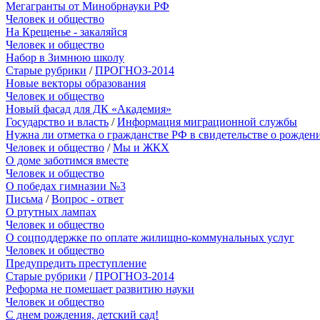
Мегагранты от Минобрнауки РФ
Человек и общество
На Крещенье - закаляйся
Человек и общество
Набор в Зимнюю школу
Старые рубрики
/
ПРОГНОЗ-2014
Новые векторы образования
Человек и общество
Новый фасад для ДК «Академия»
Государство и власть
/
Информация миграционной службы
Нужна ли отметка о гражданстве РФ в свидетельстве о рожден
Человек и общество
/
Мы и ЖКХ
О доме заботимся вместе
Человек и общество
О победах гимназии №3
Письма
/
Вопрос - ответ
О ртутных лампах
Человек и общество
О соцподдержке по оплате жилищно-коммунальных услуг
Человек и общество
Предупредить преступление
Старые рубрики
/
ПРОГНОЗ-2014
Реформа не помешает развитию науки
Человек и общество
С днем рождения, детский сад!