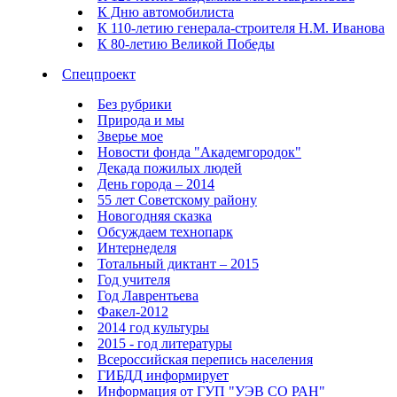
К Дню автомобилиста
К 110-летию генерала-строителя Н.М. Иванова
К 80-летию Великой Победы
Спецпроект
Без рубрики
Природа и мы
Зверье мое
Новости фонда "Академгородок"
Декада пожилых людей
День города – 2014
55 лет Советскому району
Новогодняя сказка
Обсуждаем технопарк
Интернеделя
Тотальный диктант – 2015
Год учителя
Год Лаврентьева
Факел-2012
2014 год культуры
2015 - год литературы
Всероссийская перепись населения
ГИБДД информирует
Информация от ГУП "УЭВ СО РАН"