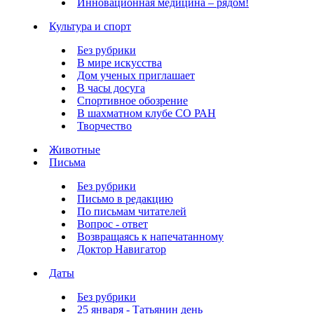
Инновационная медицина – рядом!
Культура и спорт
Без рубрики
В мире искусства
Дом ученых приглашает
В часы досуга
Спортивное обозрение
В шахматном клубе СО РАН
Творчество
Животные
Письма
Без рубрики
Письмо в редакцию
По письмам читателей
Вопрос - ответ
Возвращаясь к напечатанному
Доктор Навигатор
Даты
Без рубрики
25 января - Татьянин день