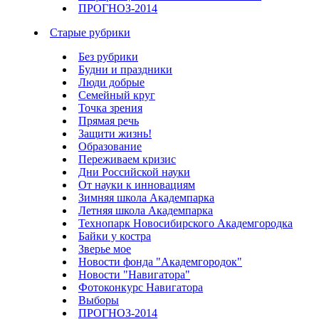
ПРОГНОЗ-2014
Старые рубрики
Без рубрики
Будни и праздники
Люди добрые
Семейный круг
Точка зрения
Прямая речь
Защити жизнь!
Образование
Переживаем кризис
Дни Российской науки
От науки к инновациям
Зимняя школа Академпарка
Летняя школа Академпарка
Технопарк Новосибирского Академгородка
Байки у костра
Зверье мое
Новости фонда "Академгородок"
Новости "Навигатора"
Фотоконкурс Навигатора
Выборы
ПРОГНОЗ-2014