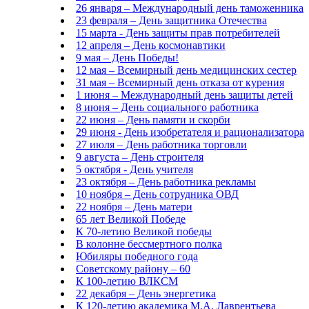
26 января – Международный день таможенника
23 февраля – День защитника Отечества
15 марта - День защиты прав потребителей
12 апреля – День космонавтики
9 мая – День Победы!
12 мая – Всемирный день медицинских сестер
31 мая – Всемирный день отказа от курения
1 июня – Международный день защиты детей
8 июня – День социального работника
22 июня – День памяти и скорби
29 июня - День изобретателя и рационализатора
27 июля – День работника торговли
9 августа – День строителя
5 октября - День учителя
23 октября – День работника рекламы
10 ноября – День сотрудника ОВД
22 ноября – День матери
65 лет Великой Победе
К 70-летию Великой победы
В колонне бессмертного полка
Юбиляры победного года
Советскому району – 60
К 100-летию ВЛКСМ
22 декабря – День энергетика
К 120-летию академика М.А. Лаврентьева