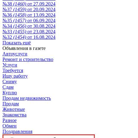
№38
(1460)
от 27.09.2024
№37
(1459)
от 20.09.2024
№36
(1458)
от 13.09.2024
№35
(1457)
от 06.09.2024
№34
(1456)
от 30.08.2024
№33
(1455)
от 23.08.2024
№32
(1454)
от 16.08.2024
Показать ещё
Объявления в газете
Автоуслуги
Ремонт и строительство
Услуги
Требуется
Ищу работу
Сниму
Сдам
Куплю
Продам недвижимость
Продам
Животные
Знакомства
Разное
Обмен
Поздравления