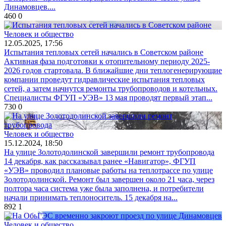
Динамовцев....
460
0
Человек и общество
12.05.2025, 17:56
Испытания тепловых сетей начались в Советском районе
Активная фаза подготовки к отопительному периоду 2025-
2026 годов стартовала. В ближайшие дни теплогенерирующие
компании проведут гидравлические испытания тепловых
сетей, а затем начнутся ремонты трубопроводов и котельных.
Специалисты ФГУП «УЭВ» 13 мая проводят первый этап...
730
0
Человек и общество
15.12.2024, 18:50
На улице Золотодолинской завершили ремонт трубопровода
14 декабря, как рассказывал ранее «Навигатор», ФГУП
«УЭВ» проводил плановые работы на теплотрассе по улице
Золотодолинской. Ремонт был завершен около 21 часа, через
полтора часа система уже была заполнена, и потребители
начали принимать теплоноситель. 15 декабря на...
892
1
Человек и общество