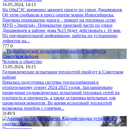
16.05.2024, 14:13
На ОбьГЭС временно закроют проезд по улице Динамовцев
Об этом сообщили в пресс-центре мэрии Новосибирска.
Причина перекрытия дороги – ремонт на тепловых сетях
МУП «Энергия». Перекрытие проезжей части по улице
Динамовцев в районе дома №15 будет действовать с 16 мая.
По предварительной информации, работы по устранению
дефектов на...
777
0
Человек и общество
13.05.2024, 16:15
Гидравлические испытания теплосетей пройдут в Советском
районе
Началась подготовка системы теплоснабжения к
отопительному сезону 2024-2025 годов. Запланировано
проведение гидравлических испытаний тепловых сетей на
плотность и прочность, а также остановка котельных для
проведения ремонтов. Во время испытаний теплосетей
возможны перебои с горячим...
3149
0
Происшествия