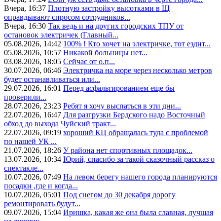
Вчера, 16:37
Плотную застройку высотками в Щ
оправдывают спросом сотрудников...
Вчера, 16:30
Так ведь и на других городских ТПУ от
остановок электричек (Главный...
05.08.2026, 14:42
100% ! Кто хочет на электричке, тот ездит...
05.08.2026, 10:57
Никакой больницы нет...
03.08.2026, 18:05
Сейчас от о.п...
30.07.2026, 06:46
Электричка на море через несколько метров
будет останавливаться или...
29.07.2026, 16:01
Перед асфальтированием еще бы
проверили...
28.07.2026, 23:23
Ребят я хочу выспаться в эти дни...
22.07.2026, 16:47
Для разгрузки Бердского надо Восточный
обход до выхода Чуйский тракт...
22.07.2026, 09:19
хороший КЦ обращалась туда с проблемой
по нашей УК ...
21.07.2026, 18:26
У района нет спортивных площадок...
13.07.2026, 10:34
Юрий, спасибо за такой сказочный рассказ о
спектакле...
10.07.2026, 07:49
На левом берегу нашего города планируются
посадки ,где и когда...
10.07.2026, 05:01
Под снегом до 30 декабря дорогу
ремонтировать будут...
09.07.2026, 15:04
Иришка, какая же она была славная, лучшая