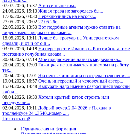
из лучших...
07.07.2026, 15:37
А воз и ныне там..
24.06.2026, 15:13
Живая трава не загорелась бы...
17.06.2026, 03:30
Переключились на насосы...
27.05.2026, 20:02
27.05.26г...
22.05.2026, 13:50
Вот подобные агенты нужно ставить на
видеокамеры рядом со знаками ...
15.05.2026, 13:11
Лучше бы тротуар на Университетском
сделали, и от и от о.п...
03.05.2026, 14:18
На перекрестке Иванова - Россиийская тоже
постоянно голубиная клоака...
30.04.2026, 07:19
Моё предложение назвать медвежонка...
20.04.2026, 17:09
Гижицкая не занимается приемом на работу
тех...
20.04.2026, 17:01
Эксперт - чиновница из отдела озеленения...
19.04.2026, 16:57
Очень интересный и человечный автор...
15.04.2026, 14:48
Вырубать надо именно разросшиеся заросли
клёна...
08.04.2026, 19:30
Хотели крытый каток строить или
передумали...
02.04.2026, 19:11
Добрый вечер.2.04 2026 г Я.ехала в
троллейбусе 24 ..3540..номер .....
Показать ещё
Юридическая информация