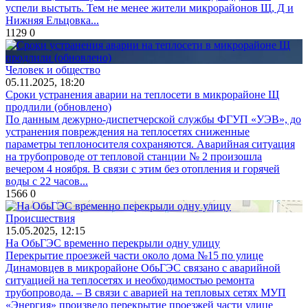
успели выстыть. Тем не менее жители микрорайонов Щ, Д и
Нижняя Ельцовка...
1129
0
Человек и общество
05.11.2025, 18:20
Сроки устранения аварии на теплосети в микрорайоне Щ
продлили (обновлено)
По данным дежурно-диспетчерской службы ФГУП «УЭВ», до
устранения повреждения на теплосетях сниженные
параметры теплоносителя сохраняются. Аварийная ситуация
на трубопроводе от тепловой станции № 2 произошла
вечером 4 ноября. В связи с этим без отопления и горячей
воды с 22 часов...
1566
0
Происшествия
15.05.2025, 12:15
На ОбьГЭС временно перекрыли одну улицу
Перекрытие проезжей части около дома №15 по улице
Динамовцев в микрорайоне ОбьГЭС связано с аварийной
ситуацией на теплосетях и необходимостью ремонта
трубопровода. – В связи с аварией на тепловых сетях МУП
«Энергия» произвело перекрытие проезжей части улице