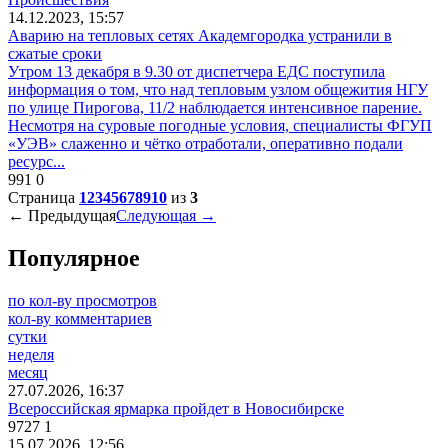
14.12.2023, 15:57
Аварию на тепловых сетях Академгородка устранили в
сжатые сроки
Утром 13 декабря в 9.30 от диспетчера ЕДС поступила
информация о том, что над тепловым узлом общежития НГУ
по улице Пирогова, 11/2 наблюдается интенсивное парение.
Несмотря на суровые погодные условия, специалисты ФГУП
«УЭВ» слаженно и чётко отработали, оперативно подали
ресурс...
991
0
Страница
1
2
3
4
5
6
7
8
9
10
из
3
← Предыдущая
Следующая →
Популярное
по кол-ву просмотров
кол-ву комментариев
сутки
неделя
месяц
27.07.2026, 16:37
Всероссийская ярмарка пройдет в Новосибирске
9727
1
15.07.2026, 12:56