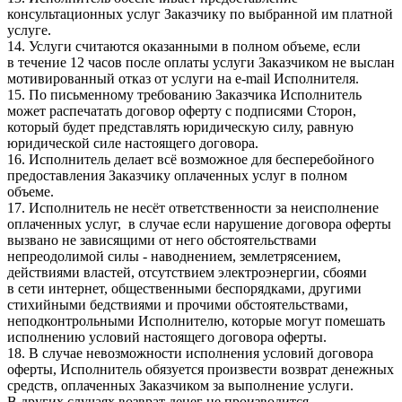
консультационных услуг Заказчику по выбранной им платной
услуге.
14. Услуги считаются оказанными в полном объеме, если
в течение 12 часов после оплаты услуги Заказчиком не выслан
мотивированный отказ от услуги на e-mail Исполнителя.
15. По письменному требованию Заказчика Исполнитель
может распечатать договор оферту с подписями Сторон,
который будет представлять юридическую силу, равную
юридической силе настоящего договора.
16. Исполнитель делает всё возможное для бесперебойного
предоставления Заказчику оплаченных услуг в полном
объеме.
17. Исполнитель не несёт ответственности за неисполнение
оплаченных услуг, в случае если нарушение договора оферты
вызвано не зависящими от него обстоятельствами
непреодолимой силы - наводнением, землетрясением,
действиями властей, отсутствием электроэнергии, сбоями
в сети интернет, общественными беспорядками, другими
стихийными бедствиями и прочими обстоятельствами,
неподконтрольными Исполнителю, которые могут помешать
исполнению условий настоящего договора оферты.
18. В случае невозможности исполнения условий договора
оферты, Исполнитель обязуется произвести возврат денежных
средств, оплаченных Заказчиком за выполнение услуги.
В других случаях возврат денег не производится.