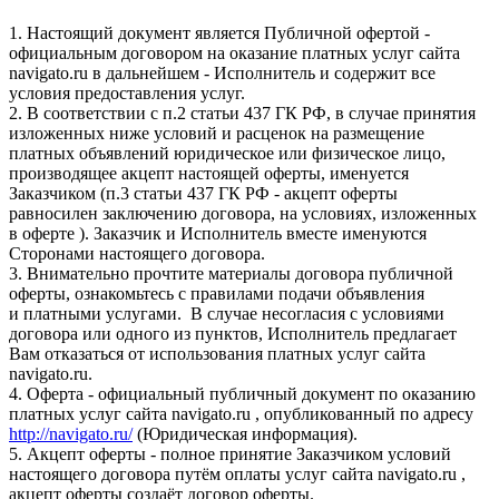
1. Настоящий документ является Публичной офертой -
официальным договором на оказание платных услуг сайта
navigato.ru в дальнейшем - Исполнитель и содержит все
условия предоставления услуг.
2. В соответствии с п.2 статьи 437 ГК РФ, в случае принятия
изложенных ниже условий и расценок на размещение
платных объявлений юридическое или физическое лицо,
производящее акцепт настоящей оферты, именуется
Заказчиком (п.3 статьи 437 ГК РФ - акцепт оферты
равносилен заключению договора, на условиях, изложенных
в оферте ). Заказчик и Исполнитель вместе именуются
Сторонами настоящего договора.
3. Внимательно прочтите материалы договора публичной
оферты, ознакомьтесь с правилами подачи объявления
и платными услугами. В случае несогласия с условиями
договора или одного из пунктов, Исполнитель предлагает
Вам отказаться от использования платных услуг сайта
navigato.ru.
4. Оферта - официальный публичный документ по оказанию
платных услуг сайта navigato.ru , опубликованный по адресу
http://navigato.ru/
(Юридическая информация).
5. Акцепт оферты - полное принятие Заказчиком условий
настоящего договора путём оплаты услуг сайта navigato.ru ,
акцепт оферты создаёт договор оферты.