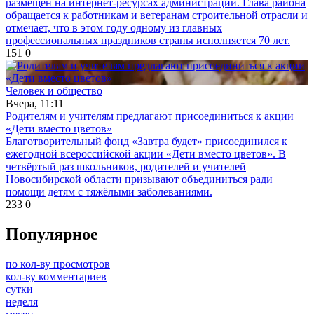
размещен на интернет-ресурсах администрации. Глава района
обращается к работникам и ветеранам строительной отрасли и
отмечает, что в этом году одному из главных
профессиональных праздников страны исполняется 70 лет.
151
0
Человек и общество
Вчера, 11:11
Родителям и учителям предлагают присоединиться к акции
«Дети вместо цветов»
Благотворительный фонд «Завтра будет» присоединился к
ежегодной всероссийской акции «Дети вместо цветов». В
четвёртый раз школьников, родителей и учителей
Новосибирской области призывают объединиться ради
помощи детям с тяжёлыми заболеваниями.
233
0
Популярное
по кол-ву просмотров
кол-ву комментариев
сутки
неделя