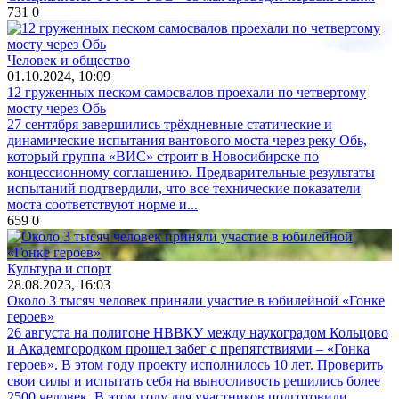
731
0
Человек и общество
01.10.2024, 10:09
12 груженных песком самосвалов проехали по четвертому
мосту через Обь
27 сентября завершились трёхдневные статические и
динамические испытания вантового моста через реку Обь,
который группа «ВИС» строит в Новосибирске по
концессионному соглашению. Предварительные результаты
испытаний подтвердили, что все технические показатели
моста соответствуют норме и...
659
0
Культура и спорт
28.08.2023, 16:03
Около 3 тысяч человек приняли участие в юбилейной «Гонке
героев»
26 августа на полигоне НВВКУ между наукоградом Кольцово
и Академгородком прошел забег с препятствиями – «Гонка
героев». В этом году проекту исполнилось 10 лет. Проверить
свои силы и испытать себя на выносливость решились более
2500 человек. В этом году для участников подготовили...