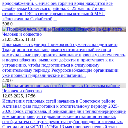
водоснабжении. Сейчас без горячей воды находится все
левобережье Советского района. С 25 мая по 7 июня
отключено ГВС в связи с ремонтом котельной МУП
«Энергия» на Софийской,...
596
0
Человек и общество
21.05.2025, 11:33
Проезжая часть улицы Приморской сужается на один метр
Традиционно в мае завершается отопительный сезон, и
коммунальные предприятия начинают проверку систем тепло-
и водоснабжения, выявляют дефекты и приступают к их
устранению, чтобы подготовиться к следующему
отопительному периоду. Ресурсоснабжающие организации
уже провели гидравлические испытания...
420
0
Человек и общество
12.05.2025, 17:56
Испытания тепловых сетей начались в Советском районе
Активная фаза подготовки к отопительному периоду 2025-
2026 годов стартовала. В ближайшие дни теплогенерирующие
компании проведут гидравлические испытания тепловых
сетей, а затем начнутся ремонты трубопроводов и котельных.
Специалисты ФГУП «УЭВ» 13 мая проводят первый этап...