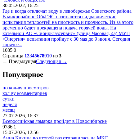
30.05.2022, 16:25
Где и когда отключат воду в левобережье Советского района
В микрорайоне ОбьГЭС начинаются гидравлические
испытания теплосетей на плотность и прочность. Из-за этого
временно будет прекращена подача горячей воды. На
котельной АО «Сибирьгазсервис» (улица Часовая, 4а) МУП
«Энергия» испытания пройдут с 30 мая до 9 июня. Сегодня
горячее...
1085
0
Страница
1
2
3
4
5
6
7
8
9
10
из
3
← Предыдущая
Следующая →
Популярное
по кол-ву просмотров
кол-ву комментариев
сутки
неделя
месяц
27.07.2026, 16:37
Всероссийская ярмарка пройдет в Новосибирске
9786
1
15.07.2026, 12:56
Анна Кикина во второй раз отправилась на МКС