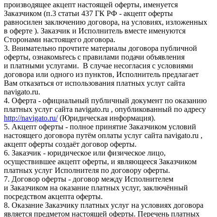
производящее акцепт настоящей оферты, именуется
Заказчиком (п.3 статьи 437 ГК РФ - акцепт оферты
равносилен заключению договора, на условиях, изложенных
в оферте ). Заказчик и Исполнитель вместе именуются
Сторонами настоящего договора.
3. Внимательно прочтите материалы договора публичной
оферты, ознакомьтесь с правилами подачи объявления
и платными услугами. В случае несогласия с условиями
договора или одного из пунктов, Исполнитель предлагает
Вам отказаться от использования платных услуг сайта
navigato.ru.
4. Оферта - официальный публичный документ по оказанию
платных услуг сайта navigato.ru , опубликованный по адресу
http://navigato.ru/
(Юридическая информация).
5. Акцепт оферты - полное принятие Заказчиком условий
настоящего договора путём оплаты услуг сайта navigato.ru ,
акцепт оферты создаёт договор оферты.
6. Заказчик - юридическое или физическое лицо,
осуществившее акцепт оферты, и являющееся Заказчиком
платных услуг Исполнителя по договору оферты.
7. Договор оферты - договор между Исполнителем
и Заказчиком на оказание платных услуг, заключённый
посредством акцепта оферты.
8. Оказание Заказчику платных услуг на условиях договора
является предметом настоящей оферты. Перечень платных