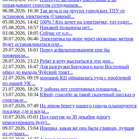
оправдывают спросом сотрудников...
06.08.2026, 16:30
Так ведь и на других городских ТПУ от
остановок электричек (Главный...
05.08.2026, 14:42
100% ! Кто хочет на электричке, тот ездит...
05.08.2026, 10:57
Никакой больницы нет...
03.08.2026, 18:05
Сейчас от о.п...
30.07.2026, 06:46
Электричка на море через несколько метров
будет останавливаться или...
29.07.2026, 16:01
Перед асфальтированием еще бы
проверили...
28.07.2026, 23:23
Ребят я хочу выспаться в эти дни...
22.07.2026, 16:47
Для разгрузки Бердского надо Восточный
обход до выхода Чуйский тракт...
22.07.2026, 09:19
хороший КЦ обращалась туда с проблемой
по нашей УК ...
21.07.2026, 18:26
У района нет спортивных площадок...
13.07.2026, 10:34
Юрий, спасибо за такой сказочный рассказ о
спектакле...
10.07.2026, 07:49
На левом берегу нашего города планируются
посадки ,где и когда...
10.07.2026, 05:01
Под снегом до 30 декабря дорогу
ремонтировать будут...
09.07.2026, 15:04
Иришка, какая же она была славная, лучшая
из лучших...