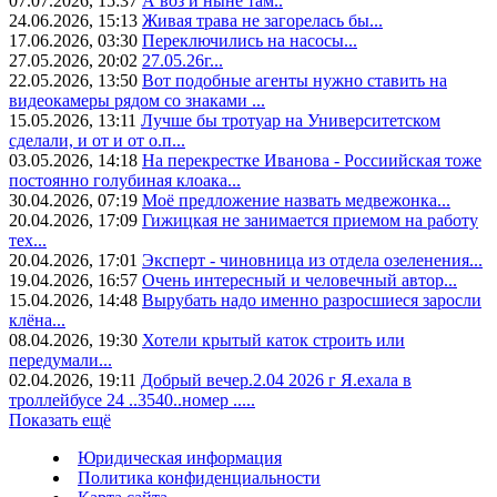
07.07.2026, 15:37
А воз и ныне там..
24.06.2026, 15:13
Живая трава не загорелась бы...
17.06.2026, 03:30
Переключились на насосы...
27.05.2026, 20:02
27.05.26г...
22.05.2026, 13:50
Вот подобные агенты нужно ставить на
видеокамеры рядом со знаками ...
15.05.2026, 13:11
Лучше бы тротуар на Университетском
сделали, и от и от о.п...
03.05.2026, 14:18
На перекрестке Иванова - Россиийская тоже
постоянно голубиная клоака...
30.04.2026, 07:19
Моё предложение назвать медвежонка...
20.04.2026, 17:09
Гижицкая не занимается приемом на работу
тех...
20.04.2026, 17:01
Эксперт - чиновница из отдела озеленения...
19.04.2026, 16:57
Очень интересный и человечный автор...
15.04.2026, 14:48
Вырубать надо именно разросшиеся заросли
клёна...
08.04.2026, 19:30
Хотели крытый каток строить или
передумали...
02.04.2026, 19:11
Добрый вечер.2.04 2026 г Я.ехала в
троллейбусе 24 ..3540..номер .....
Показать ещё
Юридическая информация
Политика конфиденциальности