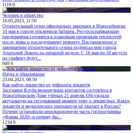
1119
0
Человек и общество
10.05.2023, 11:50
Отопительный сезон официально завершен в Новосибирске
10 мая в городе отключили батареи. Ресурсоснабжающие
предприятия готовятся к плановым проверкам теплосетей
после зимы и последующему ремонту. Постановление о
завершении отопительного сезона подписал мэр города
Анатолий Локоть на прошлой неделе. С 16 мая по 18 августа
по графику будут...
949
0
Наука и образование
23.04.2023, 08:50
Как найти лекарство от дефицита лекарств
Заседание Клуба межнаучных контактов состоялось в
Новосибирском Доме учёных 21 апреля. Обсуждали
актуальную на сегодняшний момент тему о лекарствах. Каких
лекарств и медицинских препаратов не хватает в России?
Почему остановили инновационную часть госпрограммы
«Фарма 2020» и почему бы...
1234
0
Человек и общество