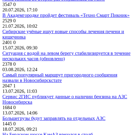
3547
0
20.07.2026, 17:10
В Академгородке пройдет фестиваль «Техно Смарт Пикник»
2529
0
21.07.2026, 10:02
Сибирские учёные ищут новые способы лечения печени и
кишечника
2401
0
15.07.2026, 09:30
Ситуация с водой на левом берегу стабилизируется в течение
нескольких часов (обновлено)
2378
0
03.08.2026, 12:24
Самый популярный маршрут пригородного сообщения
назвали в Новосибирскстате
2047
1
13.07.2026, 11:03
Сервис 2ГИС публикует данные о наличии бензина на АЗС
Новосибирска
1684
0
13.07.2026, 14:06
Большегрузы будут заправлять на отдельных АЗС
1445
0
18.07.2026, 09:21
На Бердском шоссе КамАЗ врезался в столб