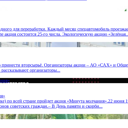
дного для переработки. Каждый месяц спецавтомобиль проезжае
е акция состоится 25-го числа. Экологическую акцию «Зелёная..
но принести вторсырьё. Организаторы акции – АО «САХ» и Общ
– рассказывают организаторы...
ия»
ске) по всей стране пройдет акция «Минута молчания».22 июня 1
нов советских граждан.– В День памяти и скорби...