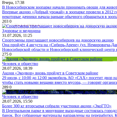
Вчера, 17:38
В Новосибирском зоопарке начали принимать овощи для живо
Впервые акцию «Добрый урожай» в зоопарке провели в 2012 го
некоторые дачники начала раньше обычного обращаться в зоопа
203
0
Здоровье и медицина
31.07.2026, 11:25
Спортсмены приглашают новосибирцев на донорскую акцию
Она пройдёт 4 августа на «Сибирь-Арене» (ул. Немировича-Да
Новосибирской области и Новосибирский клинический центр кро
275
0
Человек и общество
28.07.2026, 18:39
Акция «Экодвор» вновь пройдет в Советском районе
29 июля, с 10:00 до 12:00 экомобиль АО «САХ» посетит двор на
чтобы стать новыми вещами вместо мусора, — говорят организа
289
0
Человек и общество
28.07.2026, 15:50
Более 300 кг вторсырья собрали участники акции «ЭкоГТО»
В Центральном парке в минувшие выходные состоялась городс
банок. Все собранные материалы направлены на переработку.