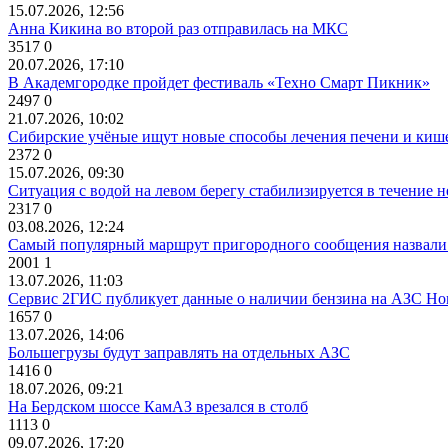
15.07.2026, 12:56
Анна Кикина во второй раз отправилась на МКС
3517
0
20.07.2026, 17:10
В Академгородке пройдет фестиваль «Техно Смарт Пикник»
2497
0
21.07.2026, 10:02
Сибирские учёные ищут новые способы лечения печени и киш
2372
0
15.07.2026, 09:30
Ситуация с водой на левом берегу стабилизируется в течение н
2317
0
03.08.2026, 12:24
Самый популярный маршрут пригородного сообщения назвали
2001
1
13.07.2026, 11:03
Сервис 2ГИС публикует данные о наличии бензина на АЗС Но
1657
0
13.07.2026, 14:06
Большегрузы будут заправлять на отдельных АЗС
1416
0
18.07.2026, 09:21
На Бердском шоссе КамАЗ врезался в столб
1113
0
09.07.2026, 17:20