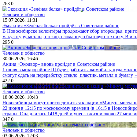
263
0
Человек и общество
15.07.2026, 11:31
Экоакция «Зелёная белка» пройдёт в Советском районе
В Новосибирске волонтёры продолжают сбор вторсырья, приго
макулатуру, металл, стекло, сломанную бытовую технику. В июл
295
0
Человек и общество
30.06.2026, 16:46
Акция «Экодвор» вновь пройдет в Советском районе
1 июля в микрорайоне Щ будет работать экомобиль, куда мож
смогут сдать на переработку стекло, пластик, металл и бумагу, 
422
0
Человек и общество
18.06.2026, 10:43
Новосибирцы могут присоединиться к акции «Минута молчан
22 июня в 12:15 по московскому времени (в 16:15 в Новосибир
страны. Она длилась 1418 дней и унесла жизни около 27 миллио
347
0
Человек и общество
03.06.2026, 12:03