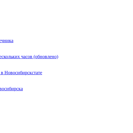
ечника
ескольких часов (обновлено)
 в Новосибирскстате
восибирска