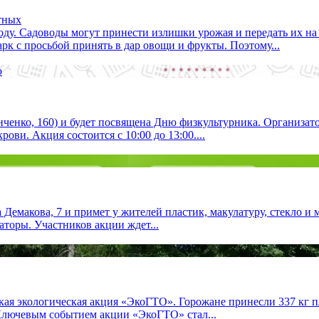
тных
ду. Садоводы могут принести излишки урожая и передать их на 
рк с просьбой принять в дар овощи и фрукты. Поэтому...
нченко, 160) и будет посвящена Дню физкультурника. Организат
ви. Акция состоится с 10:00 до 13:00....
 Демакова, 7 и примет у жителей пластик, макулатуру, стекло и 
торы. Участников акции ждет...
кая экологическая акция «ЭкоГТО». Горожане принесли 337 кг 
 Ключевым событием акции «ЭкоГТО» стал...