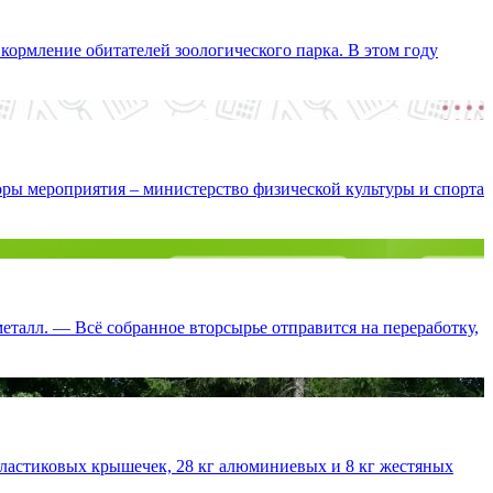
кормление обитателей зоологического парка. В этом году
оры мероприятия – министерство физической культуры и спорта
металл. — Всё собранное вторсырье отправится на переработку,
пластиковых крышечек, 28 кг алюминиевых и 8 кг жестяных