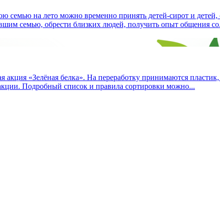
ою семью на лето можно временно принять детей-сирот и детей,
вшим семью, обрести близких людей, получить опыт общения со.
я акция «Зелёная белка». На переработку принимаются пластик, 
акции. Подробный список и правила сортировки можно...