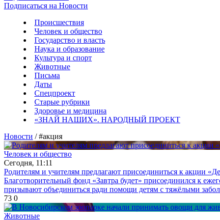
Подписаться на Новости
Происшествия
Человек и общество
Государство и власть
Наука и образование
Культура и спорт
Животные
Письма
Даты
Спецпроект
Старые рубрики
Здоровье и медицина
«ЗНАЙ НАШИХ». НАРОДНЫЙ ПРОЕКТ
Новости
/ #акция
Человек и общество
Сегодня, 11:11
Родителям и учителям предлагают присоединиться к акции «Де
Благотворительный фонд «Завтра будет» присоединился к ежег
призывают объединиться ради помощи детям с тяжёлыми заболе
73
0
Животные