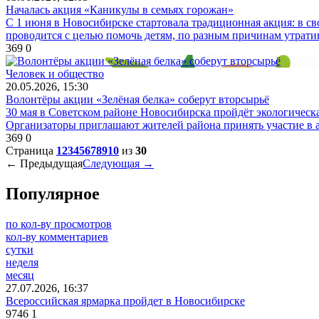
Началась акция «Каникулы в семьях горожан»
С 1 июня в Новосибирске стартовала традиционная акция: в св
проводится с целью помочь детям, по разным причинам утрати
369
0
Человек и общество
20.05.2026, 15:30
Волонтёры акции «Зелёная белка» соберут вторсырьё
30 мая в Советском районе Новосибирска пройдёт экологическа
Организаторы приглашают жителей района принять участие в 
369
0
Страница
1
2
3
4
5
6
7
8
9
10
из
30
← Предыдущая
Следующая →
Популярное
по кол-ву просмотров
кол-ву комментариев
сутки
неделя
месяц
27.07.2026, 16:37
Всероссийская ярмарка пройдет в Новосибирске
9746
1