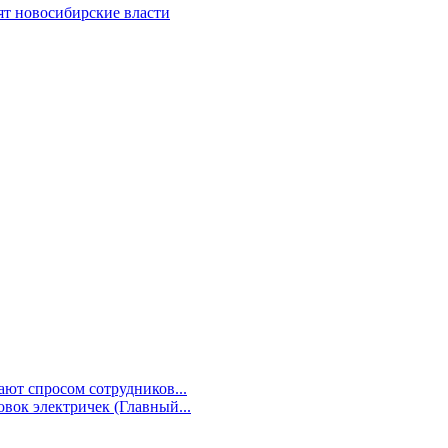
ят новосибирские власти
ют спросом сотрудников...
овок электричек (Главный...