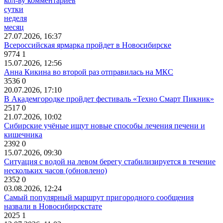
кол-ву комментариев
сутки
неделя
месяц
27.07.2026, 16:37
Всероссийская ярмарка пройдет в Новосибирске
9774
1
15.07.2026, 12:56
Анна Кикина во второй раз отправилась на МКС
3536
0
20.07.2026, 17:10
В Академгородке пройдет фестиваль «Техно Смарт Пикник»
2517
0
21.07.2026, 10:02
Сибирские учёные ищут новые способы лечения печени и
кишечника
2392
0
15.07.2026, 09:30
Ситуация с водой на левом берегу стабилизируется в течение
нескольких часов (обновлено)
2352
0
03.08.2026, 12:24
Самый популярный маршрут пригородного сообщения
назвали в Новосибирскстате
2025
1