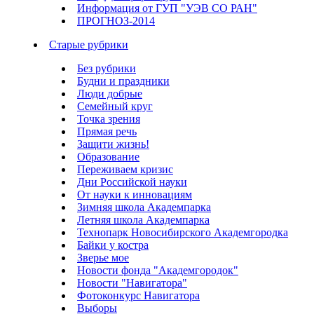
Информация от ГУП "УЭВ СО РАН"
ПРОГНОЗ-2014
Старые рубрики
Без рубрики
Будни и праздники
Люди добрые
Семейный круг
Точка зрения
Прямая речь
Защити жизнь!
Образование
Переживаем кризис
Дни Российской науки
От науки к инновациям
Зимняя школа Академпарка
Летняя школа Академпарка
Технопарк Новосибирского Академгородка
Байки у костра
Зверье мое
Новости фонда "Академгородок"
Новости "Навигатора"
Фотоконкурс Навигатора
Выборы