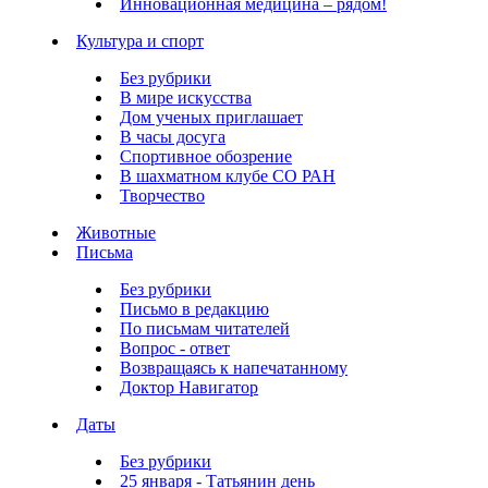
Инновационная медицина – рядом!
Культура и спорт
Без рубрики
В мире искусства
Дом ученых приглашает
В часы досуга
Спортивное обозрение
В шахматном клубе СО РАН
Творчество
Животные
Письма
Без рубрики
Письмо в редакцию
По письмам читателей
Вопрос - ответ
Возвращаясь к напечатанному
Доктор Навигатор
Даты
Без рубрики
25 января - Татьянин день