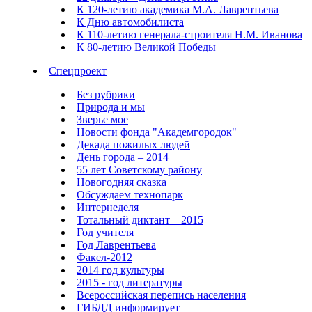
К 120-летию академика М.А. Лаврентьева
К Дню автомобилиста
К 110-летию генерала-строителя Н.М. Иванова
К 80-летию Великой Победы
Спецпроект
Без рубрики
Природа и мы
Зверье мое
Новости фонда "Академгородок"
Декада пожилых людей
День города – 2014
55 лет Советскому району
Новогодняя сказка
Обсуждаем технопарк
Интернеделя
Тотальный диктант – 2015
Год учителя
Год Лаврентьева
Факел-2012
2014 год культуры
2015 - год литературы
Всероссийская перепись населения
ГИБДД информирует