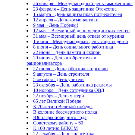
26 января – Международный день таможенника
23 февраля – День защитника Отечества
15 марта - День защиты прав потребителей
12 апреля – День космонавтики
9 мая – День Победы!
12 мая – Всемирный день медицинских сестер
31 мая – Всемирный день отказа от курения
1 июня – Международный день защиты детей
8 июня – День социального работника
22 июня – День памяти и скорби
29 июня - День изобретателя и
рационализатора
27 июля – День работника торговли
9 августа – День строителя
5 октября - День учителя
23 октября – День работника рекламы
10 ноября – День сотрудника ОВД
22 ноября – День матери
65 лет Великой Победе
К 70-летию Великой победы
В колонне бессмертного полка
Юбиляры победного года
Советскому району – 60
К 100-летию ВЛКСМ
22 декабря – День энергетика