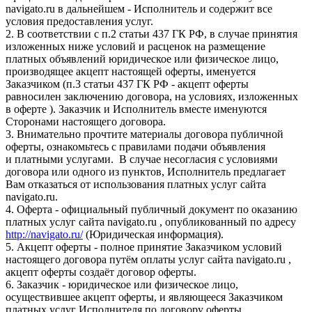
navigato.ru в дальнейшем - Исполнитель и содержит все
условия предоставления услуг.
2. В соответствии с п.2 статьи 437 ГК РФ, в случае принятия
изложенных ниже условий и расценок на размещение
платных объявлений юридическое или физическое лицо,
производящее акцепт настоящей оферты, именуется
Заказчиком (п.3 статьи 437 ГК РФ - акцепт оферты
равносилен заключению договора, на условиях, изложенных
в оферте ). Заказчик и Исполнитель вместе именуются
Сторонами настоящего договора.
3. Внимательно прочтите материалы договора публичной
оферты, ознакомьтесь с правилами подачи объявления
и платными услугами. В случае несогласия с условиями
договора или одного из пунктов, Исполнитель предлагает
Вам отказаться от использования платных услуг сайта
navigato.ru.
4. Оферта - официальный публичный документ по оказанию
платных услуг сайта navigato.ru , опубликованный по адресу
http://navigato.ru/
(Юридическая информация).
5. Акцепт оферты - полное принятие Заказчиком условий
настоящего договора путём оплаты услуг сайта navigato.ru ,
акцепт оферты создаёт договор оферты.
6. Заказчик - юридическое или физическое лицо,
осуществившее акцепт оферты, и являющееся Заказчиком
платных услуг Исполнителя по договору оферты.