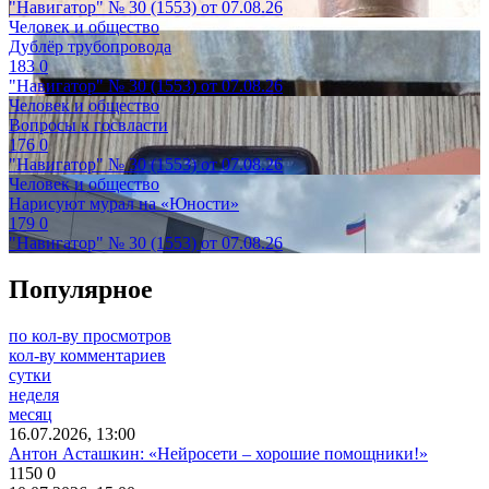
"Навигатор" № 30 (1553) от 07.08.26
Человек и общество
Дублёр трубопровода
183
0
"Навигатор" № 30 (1553) от 07.08.26
Человек и общество
Вопросы к госвласти
176
0
"Навигатор" № 30 (1553) от 07.08.26
Человек и общество
Нарисуют мурал на «Юности»
179
0
"Навигатор" № 30 (1553) от 07.08.26
Популярное
по кол-ву просмотров
кол-ву комментариев
сутки
неделя
месяц
16.07.2026, 13:00
Антон Асташкин: «Нейросети – хорошие помощники!»
1150
0