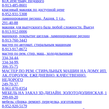
КОСИМ траву. Недорого
8-913-485-8601
красивый макияж по доступной цене
8-952-931-5308
ламинирование ресниц. Акция. 1 т.р..
291-40-88
макияж для выпускного бала любой сложности. Выезд
8-913-912-0006
маникюр, покрытие шеллак, ламинирование ресниц
8-913-760-3443
мастер по автомат. стиральным машинам
8-913-917-8672
мастер по рем. стир. маш., холодильникам
334-34-44,
334-34-99,
306-35-75
МАСТЕР ПО РЕМ. СТИРАЛЬНЫХ МАШИН НА ДОМУ. ИП.
АК./ГОРОДОК. ЕЖЕДНЕВНО. КАЧЕСТВЕННО.
НЕДОРОГО
249-70-37,
8-961-870-8354
МЕБЕЛЬ НА ЗАКАЗ 3D-ДИЗАЙН. ЗОЛОТОДОЛИНСКАЯ, 1
299-69-20
мебель: сборка, ремонт, переделка, изготовлени
8-952-920-5179