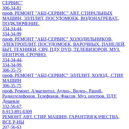
СЕРВИС"
306-34-81
проф. РЕМОНТ "АБЦ-СЕРВИС" АВТ. СТИРАЛЬНЫХ
МАШИН, ЭЛ/ПЛИТ, ПОСУДОМОЕК, ВОДОНАГРЕВАТ.,
ПОДКЛЮЧЕНИЕ.
334-34-44,
334-34-99
проф. РЕМОНТ "АБЦ-СЕРВИС" ХОЛОДИЛЬНИКОВ,
ЭЛЕКТРОПЛИТ, ПОСУДОМОЕК, ВАРОЧНЫХ. ПАНЕЛЕЙ,
БЫТ. ТЕХНИКИ, СВЧ, ПДУ, DVD, ТЕЛЕВИЗОРОВ, МУЗ.
ЦЕНТРОВ. СРОЧНО.
334-34-44,
334-34-99,
306-35-75
проф. РЕМОНТ "АБЦ-СЕРВИС" ЭЛ/ПЛИТ, ХОЛОД., СТИР.
МАШИН
306-35-75
проф. Ремонт. А/магнитол. Аудио-. Видео-. Раций.
Радиотелефонов. Телефонов. Факсов, Муз. центров. ПДУ.
Дешевле
332-56-67,
8-913-891-6309
РЕМОНТ АВТ. СТИР. МАШИН, ГАРАНТИЯ КАЧЕСТВА,
ВСЕ Р-НЫ
207-56-63