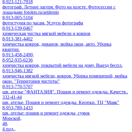
8-923-121-7918
фотограф. Летние лагеря. Фото на холсте. Фотосессии с
лошадьми fotokto.ru/artdemis
8-913-005-5104
фотостудия по часам. Услуги фотографа
8-913-139-0467
химическая чистка мягкой мебели и ковров
8-913-381-4402
химчистка ковров, диванов, мойка окон, авто. Уборка
квартир.
8-913-458-2490,
8-952-935-6236
химчистка ковров, покрытий мебели на дому. Выезд беспл.
8-913-946-1382
химчистка мягкой мебели, ковров. Уборка помещений, мойка
окон. "Территория чистоты"
8-913-770-5707
шв. ателье "ФАНТАЗИЯ". Пошив и ремонт одежды. Качеств..
332-41-44
шв. ателье. Пошив и ремонт одежды. Кнопки. ТЦ "Маяк"
8-953-789-1433
шв. ателье: пошив и ремонт одежды, сумок
Морской,
48,
4 под.,