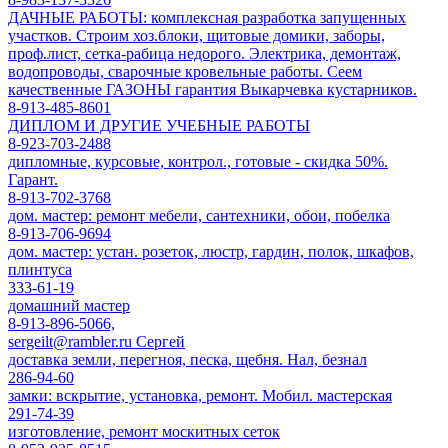
ДАЧНЫЕ РАБОТЫ: комплексная разработка запущенных
участков. Строим хоз.блоки, щитовые домики, заборы,
проф.лист, сетка-рабица недорого. Электрика, демонтаж,
водопроводы, сварочные кровельные работы. Сеем
качественные ГАЗОНЫ гарантия Выкарчевка кустарников.
8-913-485-8601
ДИПЛОМ И ДРУГИЕ УЧЕБНЫЕ РАБОТЫ
8-923-703-2488
дипломные, курсовые, контрол., готовые - скидка 50%.
Гарант.
8-913-702-3768
дом. мастер: ремонт мебели, сантехники, обои, побелка
8-913-706-9694
дом. мастер: устан. розеток, люстр, гардин, полок, шкафов,
плинтуса
333-61-19
домашний мастер
8-913-896-5066,
sergeilt@rambler.ru Сергей
доставка земли, перегноя, песка, щебня. Нал, безнал
286-94-60
замки: вскрытие, установка, ремонт. Мобил. мастерская
291-74-39
изготовление, ремонт москитных сеток