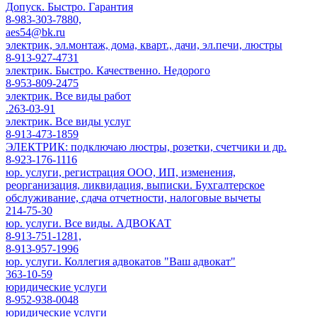
Допуск. Быстро. Гарантия
8-983-303-7880,
aes54@bk.ru
электрик, эл.монтаж, дома, кварт., дачи, эл.печи, люстры
8-913-927-4731
электрик. Быстро. Качественно. Недорого
8-953-809-2475
электрик. Все виды работ
.263-03-91
электрик. Все виды услуг
8-913-473-1859
ЭЛЕКТРИК: подключаю люстры, розетки, счетчики и др.
8-923-176-1116
юр. услуги, регистрация ООО, ИП, изменения,
реорганизация, ликвидация, выписки. Бухгалтерское
обслуживание, сдача отчетности, налоговые вычеты
214-75-30
юр. услуги. Все виды. АДВОКАТ
8-913-751-1281,
8-913-957-1996
юр. услуги. Коллегия адвокатов "Ваш адвокат"
363-10-59
юридические услуги
8-952-938-0048
юридические услуги