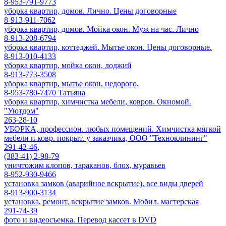
8-953-791-9773
уборка квартир, домов. Лично. Цены договорные
8-913-911-7062
уборка квартир, домов. Мойка окон. Муж на час. Лично
8-913-208-6794
уборка квартир, коттеджей. Мытье окон. Цены договорные.
8-913-010-4133
уборка квартир, мойка окон, лоджий
8-913-773-3508
уборка квартир, мытье окон, недорого.
8-953-780-7470 Татьяна
уборка квартир, химчистка мебели, ковров. Окномой.
"Уютдом"
263-28-10
УБОРКА, профессион. любых помещений. Химчистка мягкой
мебели и ковр. покрыт. у заказчика, ООО "Техноклининг"
291-42-46,
(383-41) 2-98-79
уничтожим клопов, тараканов, блох, муравьев
8-952-930-9466
установка замков (аварийное вскрытие), все виды дверей
8-913-900-3134
установка, ремонт, вскрытие замков. Мобил. мастерская
291-74-39
фото и видеосъемка. Перевод кассет в DVD