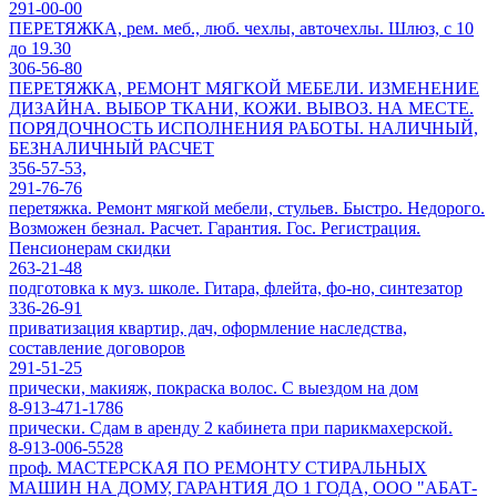
291-00-00
ПЕРЕТЯЖКА, рем. меб., люб. чехлы, авточехлы. Шлюз, с 10
до 19.30
306-56-80
ПЕРЕТЯЖКА, РЕМОНТ МЯГКОЙ МЕБЕЛИ. ИЗМЕНЕНИЕ
ДИЗАЙНА. ВЫБОР ТКАНИ, КОЖИ. ВЫВОЗ. НА МЕСТЕ.
ПОРЯДОЧНОСТЬ ИСПОЛНЕНИЯ РАБОТЫ. НАЛИЧНЫЙ,
БЕЗНАЛИЧНЫЙ РАСЧЕТ
356-57-53,
291-76-76
перетяжка. Ремонт мягкой мебели, стульев. Быстро. Недорого.
Возможен безнал. Расчет. Гарантия. Гос. Регистрация.
Пенсионерам скидки
263-21-48
подготовка к муз. школе. Гитара, флейта, фо-но, синтезатор
336-26-91
приватизация квартир, дач, оформление наследства,
составление договоров
291-51-25
прически, макияж, покраска волос. С выездом на дом
8-913-471-1786
прически. Сдам в аренду 2 кабинета при парикмахерской.
8-913-006-5528
проф. МАСТЕРСКАЯ ПО РЕМОНТУ СТИРАЛЬНЫХ
МАШИН НА ДОМУ, ГАРАНТИЯ ДО 1 ГОДА, ООО "АБАТ-