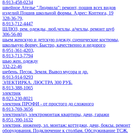
8-913-458-0234
швейное Ателье "Людмила": ремонт, пошив всех видов
изделий.Пошив школьной формы. Адрес: Коптюга, 19
328-36-79,
8-913-712-4447
ШЛЮЗ, рем. одежды, люб.чехлы, а/чехлы, ремонт шуб
306-56-80
шьем женскую и детскую одежду, сценические костюмы,
школьную форму. Быстро, качественно и недорого
8-951-361-4203,
8-913-713-7794
шью жен. одежду
332-22-46
щебень. Песок. Земля. Вывоз мусора и др.
8-913-914-9293
ЭЛЕКТИРКА. ЛЮСТРА 300 РУБ.
8-913-388-1065
электрик
8-923-230-8021
электрик ПРОФИ - от простого до сложного
8-913-769-3656
электрик(и), электромонтаж квартиры, дачи, гаражи
8-951-390-1632
электрик, инженер, эл. монтаж: коттеджи, дачи, боксы. ремонт
оборудования. Подключение к столбам. Обслуживание ТСЖ.