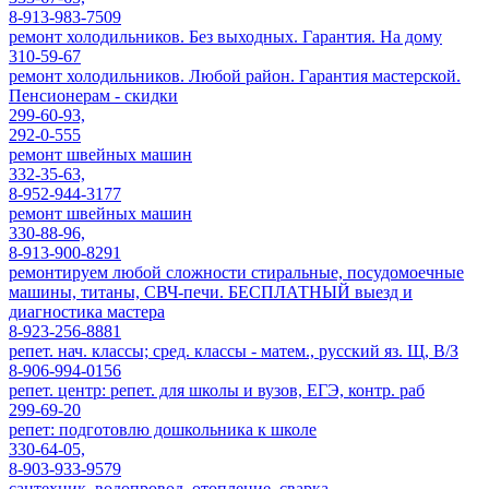
8-913-983-7509
ремонт холодильников. Без выходных. Гарантия. На дому
310-59-67
ремонт холодильников. Любой район. Гарантия мастерской.
Пенсионерам - скидки
299-60-93,
292-0-555
ремонт швейных машин
332-35-63,
8-952-944-3177
ремонт швейных машин
330-88-96,
8-913-900-8291
ремонтируем любой сложности стиральные, посудомоечные
машины, титаны, СВЧ-печи. БЕСПЛАТНЫЙ выезд и
диагностика мастера
8-923-256-8881
репет. нач. классы; сред. классы - матем., русский яз. Щ, В/З
8-906-994-0156
репет. центр: репет. для школы и вузов, ЕГЭ, контр. раб
299-69-20
репет: подготовлю дошкольника к школе
330-64-05,
8-903-933-9579
сантехник, водопровод, отопление, сварка