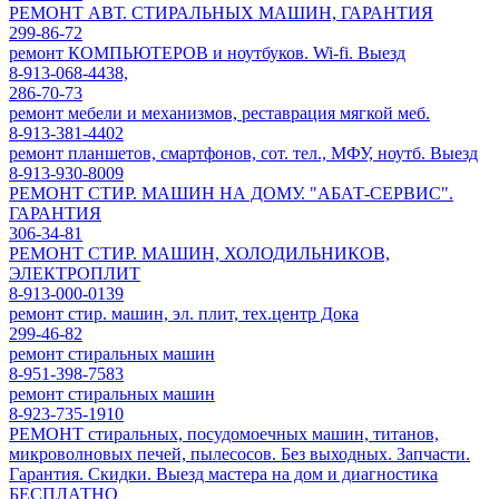
РЕМОНТ АВТ. СТИРАЛЬНЫХ МАШИН, ГАРАНТИЯ
299-86-72
ремонт КОМПЬЮТЕРОВ и ноутбуков. Wi-fi. Выезд
8-913-068-4438,
286-70-73
ремонт мебели и механизмов, реставрация мягкой меб.
8-913-381-4402
ремонт планшетов, смартфонов, сот. тел., МФУ, ноутб. Выезд
8-913-930-8009
РЕМОНТ СТИР. МАШИН НА ДОМУ. "АБАТ-СЕРВИС".
ГАРАНТИЯ
306-34-81
РЕМОНТ СТИР. МАШИН, ХОЛОДИЛЬНИКОВ,
ЭЛЕКТРОПЛИТ
8-913-000-0139
ремонт стир. машин, эл. плит, тех.центр Дока
299-46-82
ремонт стиральных машин
8-951-398-7583
ремонт стиральных машин
8-923-735-1910
РЕМОНТ стиральных, посудомоечных машин, титанов,
микроволновых печей, пылесосов. Без выходных. Запчасти.
Гарантия. Скидки. Выезд мастера на дом и диагностика
БЕСПЛАТНО