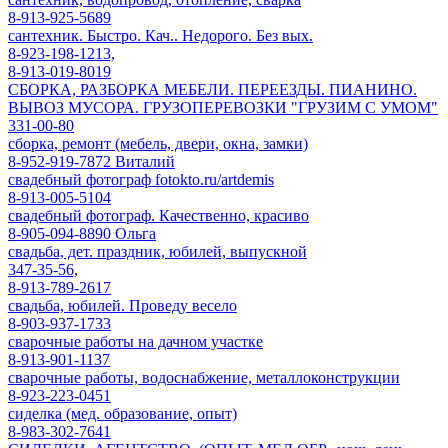
8-913-925-5689
сантехник. Быстро. Кач.. Недорого. Без вых.
8-923-198-1213,
8-913-019-8019
СБОРКА, РАЗБОРКА МЕБЕЛИ. ПЕРЕЕЗДЫ. ПИАНИНО.
ВЫВОЗ МУСОРА. ГРУЗОПЕРЕВОЗКИ "ГРУЗИМ С УМОМ"
331-00-80
сборка, ремонт (мебель, двери, окна, замки)
8-952-919-7872 Виталий
свадебный фотограф fotokto.ru/artdemis
8-913-005-5104
свадебный фотограф. Качественно, красиво
8-905-094-8890 Ольга
свадьба, дет. праздник, юбилей, выпускной
347-35-56,
8-913-789-2617
свадьба, юбилей. Проведу весело
8-903-937-1733
сварочные работы на дачном участке
8-913-901-1137
сварочные работы, водоснабжение, металлоконструкции
8-923-223-0451
сиделка (мед. образование, опыт)
8-983-302-7641