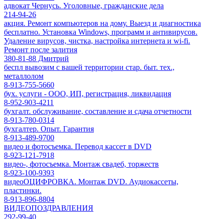
адвокат Чернусь. Уголовные, гражданские дела
214-94-26
акция. Ремонт компьютеров на дому. Выезд и диагностика
бесплатно. Установка Windows, программ и антивирусов.
Удаление вирусов, чистка, настройка интернета и wi-fi.
Ремонт после залития
380-81-88 Дмитрий
беспл вывозим с вашей территории стар. быт. тех.,
металлолом
8-913-755-5660
бух. услуги - ООО, ИП, регистрация, ликвидация
8-952-903-4211
бухгалт. обслуживание, составление и сдача отчетности
8-913-780-0314
бухгалтер. Опыт. Гарантия
8-913-489-9700
видео и фотосъемка. Перевод кассет в DVD
8-923-121-7918
видео-, фотосъемка. Монтаж свадеб, торжеств
8-923-100-9393
видеоОЦИФРОВКА. Монтаж DVD. Аудиокассеты,
пластинки.
8-913-896-8804
ВИДЕОПОЗДРАВЛЕНИЯ
292-99-40