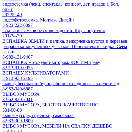
видеосъемка (лекц, спектакль, концерт, дет. праздн.). Бол.
опыт
292-99-40
видеофотосъемка. Монтаж. Дизайн
8-923-222-0097
вскрытие замков без повреждений. Круглосуточно
291-74-39
ВСПАШКА ЗЕМЛИ и целика, выкорчевка кустов и деревьев,
разработка запущенных участков. Пенсионерам скидка. Сеем
газоны
8-983-131-9407
ВСПАШКА мотокультиватором. КОСИМ траву
8-913-919-0955
ВСПАШУ КУЛЬТИВАТОРАМИ
8-913-938-2195
вывезу бесплатно б/у нерабочие холодильн., эл.печи и т.д
8-952-940-6887
ВЫВОЗ МУСОРА
8-962-829-7041
ВЫВОЗ МУСОРА, БЫСТРО. КАЧЕСТВЕННО
331-00-80
вывоз мусора, грузчики, самосвалы
8-983-309-1800
ВЫВОЗ МУСОРА, МЕБЕЛИ НА СВАЛКУ. ДЕШЕВО
214-02-28