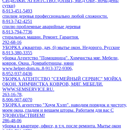
СИДЕЛКИ. АГЕНТСТВО. (ОПЫТ, МЕД ОБР., ночь-день-
сутки)
8-913-451-5493
спилим деревья профессионально любой сложности.
8-913-742-4251
спилю проблемные аварийные деревья
8-913-794-7736
стиральных машин. Ремонт. Гарантия.
292-68-16
УБОРКА а)квартир, дач, б) мытье окон. Недорого. Русские
8-913-380-3355
уборка Агентство "Помощница". Химчистка мяг. Мебели,
ковров. Окна. Домработницы, няни
www.helper-dom.ru..8-913-372-9306,
8-952-937-0436
УБОРКА АГЕНТСТВО "СЕМЕЙНЫЙ СЕРВИС" МОЙКА
ОКОН. ХИМЧИСТКА КОВРОВ, МЯГ. МЕБЕЛИ.
WWW.SEMSERVICE.RU.
263-16-78,
8-906-907-6070
УБОРКА агентство "Хоум Хэлп". наводим порядок и чистоту,
моем окна, гладим и вешаем шторы. Работаем для вас С
УДОВОЛЬСТВИЕМ!
286-48-06
уборка в квартире, офисе, в т.ч. после ремонта. Мытье окон