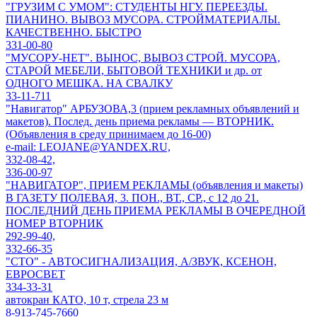
"ГРУЗИМ С УМОМ": СТУДЕНТЫ НГУ. ПЕРЕЕЗДЫ.
ПИАНИНО. ВЫВОЗ МУСОРА. СТРОЙМАТЕРИАЛЫ.
КАЧЕСТВЕННО. БЫСТРО
331-00-80
"МУСОРУ-НЕТ". ВЫНОС, ВЫВОЗ СТРОЙ. МУСОРА,
СТАРОЙ МЕБЕЛИ, БЫТОВОЙ ТЕХНИКИ и др. от
ОДНОГО МЕШКА. НА СВАЛКУ
33-11-711
"Навигатор" АРБУЗОВА,3 (прием рекламных объявлений и
макетов). Послед. день приема рекламы — ВТОРНИК.
(Объявления в среду принимаем до 16-00)
e-mail: LEOJANE@YANDEX.RU,
332-08-42,
336-00-97
"НАВИГАТОР", ПРИЕМ РЕКЛАМЫ (объявления и макеты)
В ГАЗЕТУ ПОЛЕВАЯ, 3. ПОН., ВТ., СР., с 12 до 21.
ПОСЛЕДНИЙ ДЕНЬ ПРИЕМА РЕКЛАМЫ В ОЧЕРЕДНОЙ
НОМЕР ВТОРНИК
292-99-40,
332-66-35
"СТО" - АВТОСИГНАЛИЗАЦИЯ, А/ЗВУК, КСЕНОН,
ЕВРОСВЕТ
334-33-31
автокран КАТО, 10 т, стрела 23 м
8-913-745-7660