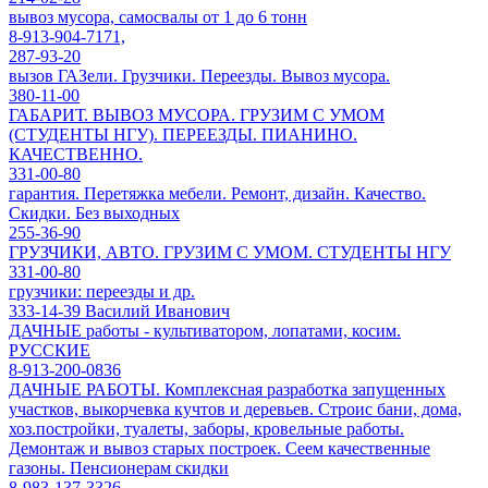
вывоз мусора, самосвалы от 1 до 6 тонн
8-913-904-7171,
287-93-20
вызов ГАЗели. Грузчики. Переезды. Вывоз мусора.
380-11-00
ГАБАРИТ. ВЫВОЗ МУСОРА. ГРУЗИМ С УМОМ
(СТУДЕНТЫ НГУ). ПЕРЕЕЗДЫ. ПИАНИНО.
КАЧЕСТВЕННО.
331-00-80
гарантия. Перетяжка мебели. Ремонт, дизайн. Качество.
Скидки. Без выходных
255-36-90
ГРУЗЧИКИ, АВТО. ГРУЗИМ С УМОМ. СТУДЕНТЫ НГУ
331-00-80
грузчики: переезды и др.
333-14-39 Василий Иванович
ДАЧНЫЕ работы - культиватором, лопатами, косим.
РУССКИЕ
8-913-200-0836
ДАЧНЫЕ РАБОТЫ. Комплексная разработка запущенных
участков, выкорчевка кучтов и деревьев. Строис бани, дома,
хоз.постройки, туалеты, заборы, кровельные работы.
Демонтаж и вывоз старых построек. Сеем качественные
газоны. Пенсионерам скидки
8-983-137-3326