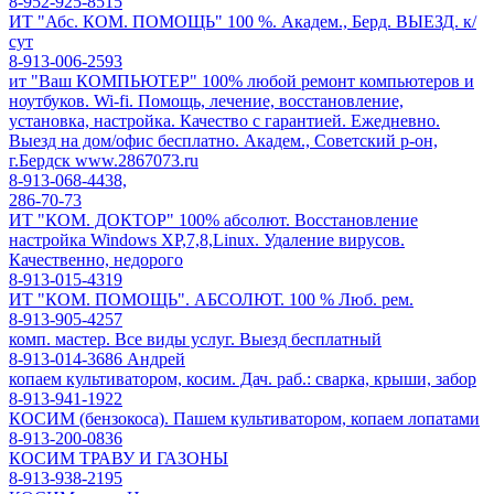
8-952-925-8515
ИТ "Абс. КОМ. ПОМОЩЬ" 100 %. Академ., Берд. ВЫЕЗД. к/
сут
8-913-006-2593
ит "Ваш КОМПЬЮТЕР" 100% любой ремонт компьютеров и
ноутбуков. Wi-fi. Помощь, лечение, восстановление,
установка, настройка. Качество с гарантией. Ежедневно.
Выезд на дом/офис бесплатно. Академ., Советский р-он,
г.Бердск www.2867073.ru
8-913-068-4438,
286-70-73
ИТ "КОМ. ДОКТОР" 100% абсолют. Восстановление
настройка Windows XP,7,8,Linux. Удаление вирусов.
Качественно, недорого
8-913-015-4319
ИТ "КОМ. ПОМОЩЬ". АБСОЛЮТ. 100 % Люб. рем.
8-913-905-4257
комп. мастер. Все виды услуг. Выезд бесплатный
8-913-014-3686 Андрей
копаем культиватором, косим. Дач. раб.: сварка, крыши, забор
8-913-941-1922
КОСИМ (бензокоса). Пашем культиватором, копаем лопатами
8-913-200-0836
КОСИМ ТРАВУ И ГАЗОНЫ
8-913-938-2195