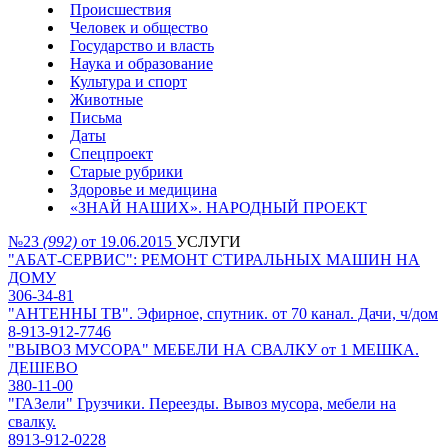
Происшествия
Человек и общество
Государство и власть
Наука и образование
Культура и спорт
Животные
Письма
Даты
Спецпроект
Старые рубрики
Здоровье и медицина
«ЗНАЙ НАШИХ». НАРОДНЫЙ ПРОЕКТ
№23
(992)
от 19.06.2015
УСЛУГИ
"АБАТ-СЕРВИС": РЕМОНТ СТИРАЛЬНЫХ МАШИН НА
ДОМУ
306-34-81
"АНТЕННЫ ТВ". Эфирное, спутник. от 70 канал. Дачи, ч/дом
8-913-912-7746
"ВЫВОЗ МУСОРА" МЕБЕЛИ НА СВАЛКУ от 1 МЕШКА.
ДЕШЕВО
380-11-00
"ГАЗели" Грузчики. Переезды. Вывоз мусора, мебели на
свалку.
8913-912-0228