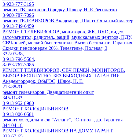
8-923-777-3195
ремонт ТВ, вызов по Городку, Шлюзу, Н. Е. бесплатно
8-960-787-7096
ремонт ТЕЛЕВИЗОРОВ Академгор., Шлюз. Опытный мастер
8-913-749-6459
РЕМОНТ ТЕЛЕВИЗОРОВ, мониторов, ЖК, DVD, видео,
автомагнитол, радиотел., раций, музыкальных центров, ПДУ,
СВЧ-печей, мелкой быт. техники. Вызов бесплатно. Гарантия.
Скидки пенсионерам 20%. Телеателье, Полевая, 3
332-07-38,
8-913-796-5584,
8-953-767-3085
РЕМОНТ ТЕЛЕВИЗОРОВ, СВЧ-ПЕЧЕЙ, МОНИТОРОВ.
ВЫЗОВ БЕСПЛАТНО. БЕЗ ВЫХОДНЫХ. ГАГАНТИЯ.
Академгородок, ОбьГЭС, Шлюз, Н. Е.
213-88-91
ремонт телевизоров. Двадцатилетний опыт
345-11-83,
8-913-952-8980
РЕМОНТ ХОЛОДИЛЬНИКОВ
8-913-006-0581
ремонт холодильников "Атлант", "Стинол", др. Гарантия
344-04-18
РЕМОНТ ХОЛОДИЛЬНИКОВ НА ДОМУ. ГАРАНТ.
333-67-65,