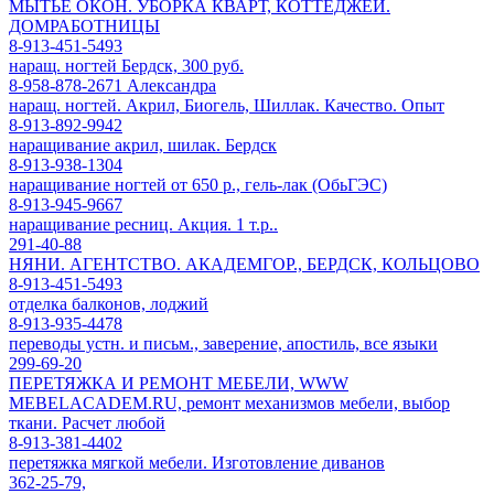
МЫТЬЕ ОКОН. УБОРКА КВАРТ, КОТТЕДЖЕЙ.
ДОМРАБОТНИЦЫ
8-913-451-5493
наращ. ногтей Бердск, 300 руб.
8-958-878-2671 Александра
наращ. ногтей. Акрил, Биогель, Шиллак. Качество. Опыт
8-913-892-9942
наращивание акрил, шилак. Бердск
8-913-938-1304
наращивание ногтей от 650 р., гель-лак (ОбьГЭС)
8-913-945-9667
наращивание ресниц. Акция. 1 т.р..
291-40-88
НЯНИ. АГЕНТСТВО. АКАДЕМГОР., БЕРДСК, КОЛЬЦОВО
8-913-451-5493
отделка балконов, лоджий
8-913-935-4478
переводы устн. и письм., заверение, апостиль, все языки
299-69-20
ПЕРЕТЯЖКА И РЕМОНТ МЕБЕЛИ, WWW
MEBELACADEM.RU, ремонт механизмов мебели, выбор
ткани. Расчет любой
8-913-381-4402
перетяжка мягкой мебели. Изготовление диванов
362-25-79,